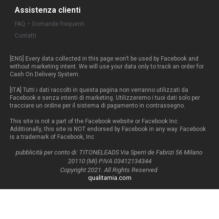
Assistenza clienti
FAQ – Domande frequenti
Contatti
[ENG] Every data collected in this page won’t be used by Facebook and
without marketing intent. We will use your data only to track an order for
Cash On Delivery System.
[ITA] Tutti i dati raccolti in questa pagina non verranno utilizzati da
Facebook e senza intenti di marketing. Utilizzeremo i tuoi dati solo per
tracciare un ordine per il sistema di pagamento in contrassegno.
This site is not a part of the Facebook website or Facebook Inc.
Additionally, this site is NOT endorsed by Facebook in any way. Facebook
is a trademark of Facebook, Inc
pubblicità per conto di: TITONELEADS Via Sperri de Fabrizi 56 Milano
20110 (MI) P.IVA 03412134344
Copyright 2021. All Rights Reserved
qualitamia.com