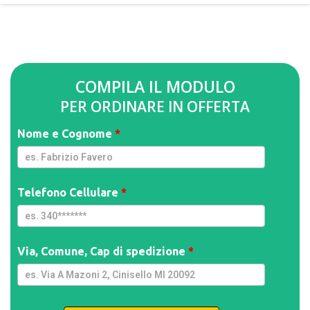
COMPILA IL MODULO
PER ORDINARE IN OFFERTA
Spider
Nome e Cognome
*
Car 2x1
[IT] -
GpmQMIA
| WF
Telefono Cellulare
*
Via, Comune, Cap di spedizione
*