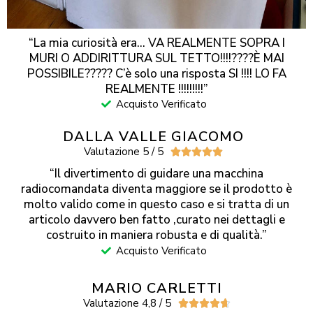
“La mia curiosità era… VA REALMENTE SOPRA I
MURI O ADDIRITTURA SUL TETTO!!!!????È MAI
POSSIBILE????? C’è solo una risposta SI !!!! LO FA
REALMENTE !!!!!!!!!”
Acquisto Verificato
DALLA VALLE GIACOMO
Valutazione 5 / 5





“Il divertimento di guidare una macchina
radiocomandata diventa maggiore se il prodotto è
molto valido come in questo caso e si tratta di un
articolo davvero ben fatto ,curato nei dettagli e
costruito in maniera robusta e di qualità.”
Acquisto Verificato
MARIO CARLETTI
Valutazione 4,8 / 5




