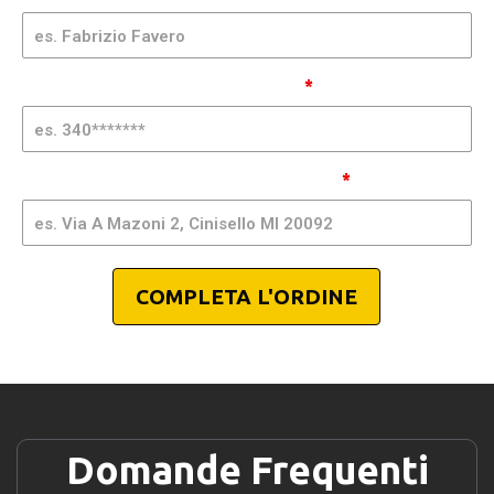
Elettrico -
GQMIA | AI20
Telefono Cellulare (senza spazi)
*
Indirizzo, Città e CAP per spedizione
*
COMPLETA L'ORDINE
Domande Frequenti