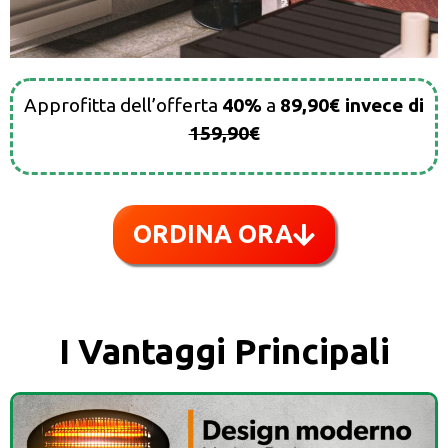
Approfitta dell’offerta
40%
a
89,90€ invece di
159,90€
ORDINA ORA
I Vantaggi Principali