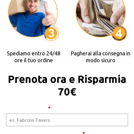
Spediamo entro 24/48
Pagherai alla consegna in
ore il tuo ordine
modo sicuro
Prenota ora e Risparmia
70€
Stufa
Nome e Cognome
*
da
Esterno
- GSIMA
| AI20
Telefono Cellulare (senza spazi)
*