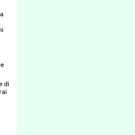
za
ni
ne
e di
rai