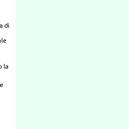
a di
ale
 la
re