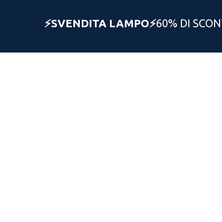
⚡️SVENDITA LAMPO⚡️
60% DI SCONT