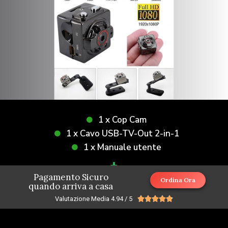
1 x Cop Cam
1 x Cavo USB-TV-Out 2-in-1
1 x Manuale utente
+
Pagamento Sicuro
IN REGALO SOLO OGGI
Ordina Ora
quando arriva a casa
Valutazione Media 4.94 / 5





1 x Staffa
1 x Clip