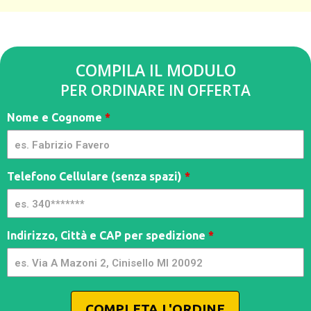
COMPILA IL MODULO
PER ORDINARE IN OFFERTA
TrioFresh
Nome e Cognome
*
-
Limitl3ss
- M
Telefono Cellulare (senza spazi)
*
Indirizzo, Città e CAP per spedizione
*
COMPLETA L'ORDINE