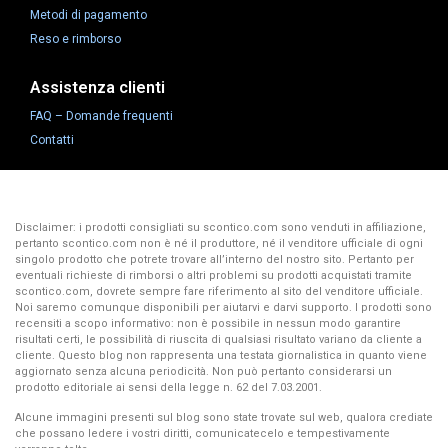
Metodi di pagamento
Reso e rimborso
Assistenza clienti
FAQ – Domande frequenti
Contatti
Disclaimer: i prodotti consigliati su scontico.com sono venduti in affiliazione,
pertanto scontico.com non è né il produttore, né il venditore ufficiale di ogni
singolo prodotto che potrete trovare all’interno del nostro sito. Pertanto per
eventuali richieste di rimborsi o altri problemi su prodotti acquistati tramite
scontico.com, dovrete sempre fare riferimento al sito del venditore ufficiale.
Noi saremo comunque disponibili per aiutarvi e darvi supporto. I prodotti sono
recensiti a scopo informativo: non è possibile in nessun modo garantire
risultati certi, le possibilità di riuscita di qualsiasi risultato variano da cliente a
cliente. Questo blog non rappresenta una testata giornalistica in quanto viene
aggiornato senza alcuna periodicità. Non può pertanto considerarsi un
prodotto editoriale ai sensi della legge n. 62 del 7.03.2001.
Alcune immagini presenti sul blog sono state trovate sul web, qualora crediate
che possano ledere i vostri diritti, comunicatecelo e tempestivamente