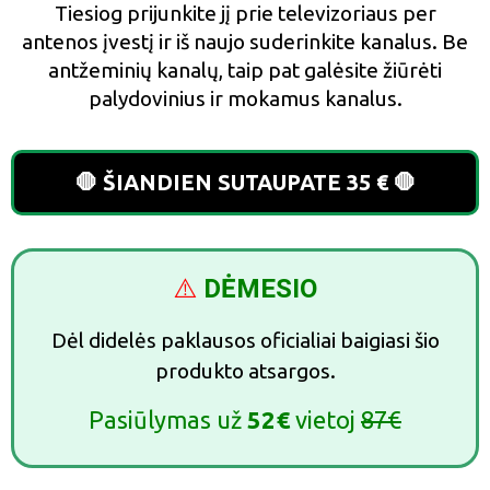
Tiesiog prijunkite jį prie televizoriaus per
antenos įvestį ir iš naujo suderinkite kanalus. Be
antžeminių kanalų, taip pat galėsite žiūrėti
palydovinius ir mokamus kanalus.
🛑 ŠIANDIEN SUTAUPATE 35 € 🛑
⚠️
DĖMESIO
Dėl didelės paklausos oficialiai baigiasi šio
produkto atsargos.
Pasiūlymas už
52€
vietoj
87€