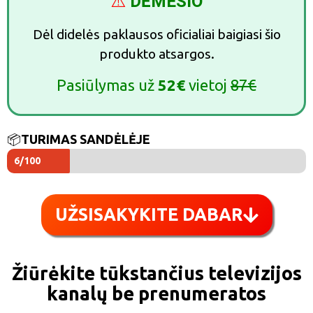
⚠️
DĖMESIO
Dėl didelės paklausos oficialiai baigiasi šio
produkto atsargos.
Pasiūlymas už
52€
vietoj
87€
📦
TURIMAS SANDĖLĖJE
6/100
UŽSISAKYKITE DABAR
Žiūrėkite tūkstančius televizijos
kanalų be prenumeratos