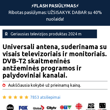
⚡️FLASH PASIŪLYMAS⚡️
Ribotas pasiūlymas: UŽSISAKYK DABAR su 40%
nuolaida!
Geriausias televizijos produktas 2024 m
Universali antena, suderinama su
visais televizoriais ir monitoriais.
DVB-T2 skaitmeninės
antžeminės programos ir
palydoviniai kanalai.
Aukščiausia kokybė už prieinamą kainą.
7853 atsiliepimai