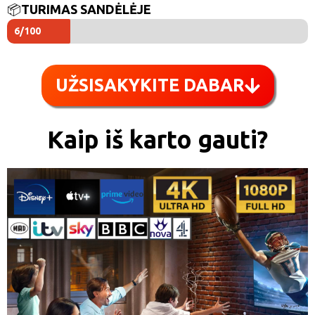
📦
TURIMAS SANDĖLĖJE
6/100
UŽSISAKYKITE DABAR
Kaip iš karto gauti?