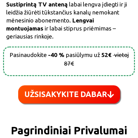
Sustiprintą TV anteną
labai lengva įdiegti ir ji
leidžia žiūrėti tūkstančius kanalų nemokant
mėnesinio abonemento.
Lengvai
montuojamas
ir labai stiprus priėmimas –
geriausias rinkoje.
Pasinaudokite
-40 %
pasiūlymu už
52€
vietoj
87€
UŽSISAKYKITE DABAR
Pagrindiniai Privalumai