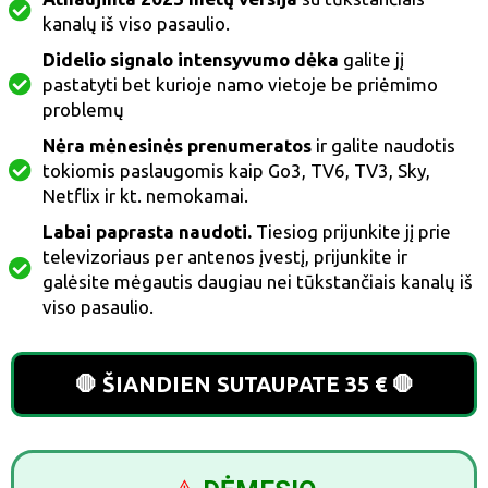
kanalų iš viso pasaulio.
Didelio signalo intensyvumo dėka
galite jį
pastatyti bet kurioje namo vietoje be priėmimo
problemų
Nėra mėnesinės prenumeratos
ir galite naudotis
tokiomis paslaugomis kaip Go3, TV6, TV3, Sky,
Netflix ir kt. nemokamai.
Labai paprasta naudoti.
Tiesiog prijunkite jį prie
televizoriaus per antenos įvestį, prijunkite ir
galėsite mėgautis daugiau nei tūkstančiais kanalų iš
viso pasaulio.
🛑 ŠIANDIEN SUTAUPATE 35 € 🛑