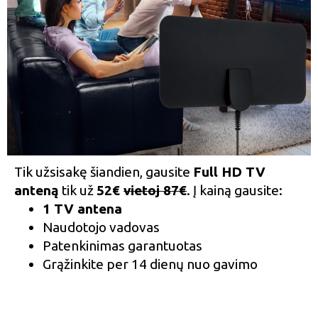
Tik užsisakę šiandien, gausite
Full HD TV
anteną
tik už
52€
vietoj 87€
. Į kainą gausite:
1 TV antena
Naudotojo vadovas
Patenkinimas garantuotas
Grąžinkite per 14 dienų nuo gavimo