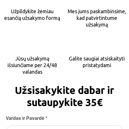
Užpildykite žemiau
Mes jums paskambinsime,
esančią užsakymo formą
kad patvirtintume
užsakymą
Jūsų užsakymą
Galite saugiai atsiskaityti
išsiunčiame per 24/48
pristatydami
valandas
Užsisakykite dabar ir
sutaupykite 35€
Antenna
Vardas ir Pavardė
*
TV [LT] -
GpmQMIA