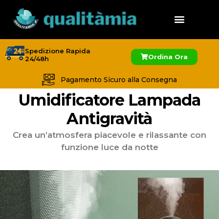
Spedizione Rapida
Ordina Ora
24/48h
Pagamento Sicuro alla Consegna
Umidificatore Lampada
Antigravità
Crea un’atmosfera piacevole e rilassante con
funzione luce da notte