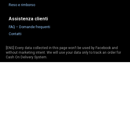
Reso e rimborso
Assistenza clienti
FAQ – Domande frequenti
Contatti
[ENG] Every data collected in this page won’t be used by Facebook and
without marketing intent. We will use your data only to track an order for
Cash On Delivery System.
[ITA] Tutti i dati raccolti in questa pagina non verranno utilizzati da
Facebook e senza intenti di marketing. Utilizzeremo i tuoi dati solo per
tracciare un ordine per il sistema di pagamento in contrassegno.
This site is not a part of the Facebook website or Facebook Inc.
Additionally, this site is NOT endorsed by Facebook in any way. Facebook
is a trademark of Facebook, Inc
pubblicità per conto di: BELODILEADS SRLS P.IVA IT483219982 Via del
Ugo Foscolo 34/C 20121 Milano (MI)
Copyright 2021. All Rights Reserved
qualitamia.com