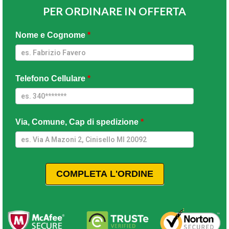
PER ORDINARE IN OFFERTA
Umidificatore
Nome e Cognome
*
Antigravita
Telefono Cellulare
*
Via, Comune, Cap di spedizione
*
COMPLETA L'ORDINE