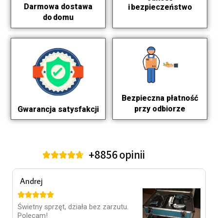
Darmowa dostawa
i bezpieczeństwo
do domu
Bezpieczna płatność
przy odbiorze
Gwarancja satysfakcji
+8856 opinii





Andrej





Świetny sprzęt, działa bez zarzutu.
Polecam!