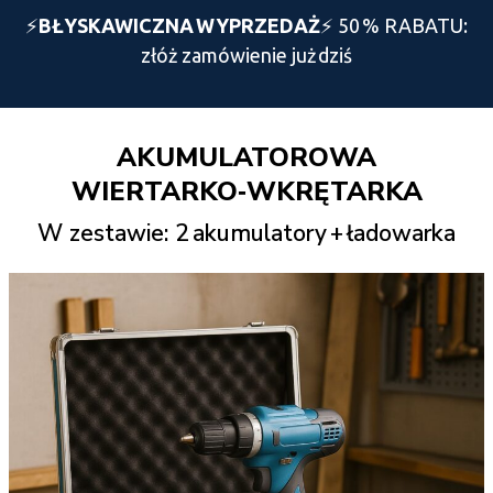
⚡️
BŁYSKAWICZNA WYPRZEDAŻ
⚡️ 50 % RABATU:
złóż zamówienie już dziś
AKUMULATOROWA
WIERTARKO‑WKRĘTARKA
W zestawie: 2 akumulatory + ładowarka