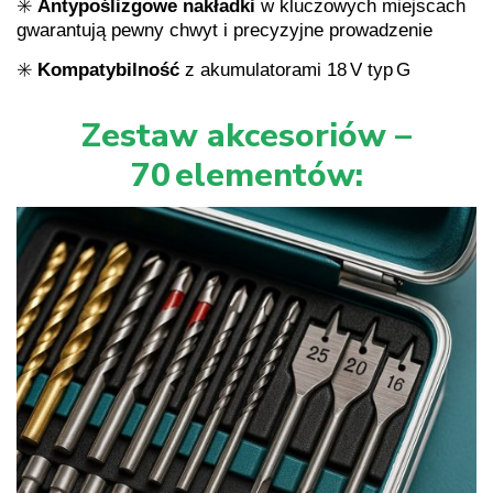
✳️
Antypoślizgowe nakładki
w kluczowych miejscach
gwarantują pewny chwyt i precyzyjne prowadzenie
✳️
Kompatybilność
z akumulatorami 18 V typ G
Zestaw akcesoriów –
70 elementów: