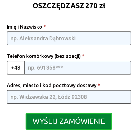
OSZCZĘDZASZ 270 zł
Screwdriver
Imię i Nazwisko
*
[PL] -
GpmQMIA |
02
Telefon komórkowy (bez spacji)
*
+48
Adres, miasto i kod pocztowy dostawy
*
WYŚLIJ ZAMÓWIENIE