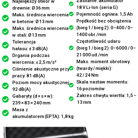
Zasilanie: akumulator
Największy otwór w
18 V Li‑Ion (seria G)
drewnie: Ø 36 mm
Pojemność ogniwa: 1,5 Ah
Maks. średnica wiercenia
Prędkość bez obciążenia
w betonie: Ø 13 mm
(bieg 1 / bieg 2): 0–400 / 0–
Maks. średnica wiercenia
1400 obr./min
w stali: Ø 13 mm
Częstotliwość udaru
Tolerancja
(bieg 1 / bieg 2): 0–6000 / 0–
hałasu: ± 3 dB(A)
21 000 ud./min
Drgania podczas
Maks. moment obrotowy
wiercenia: ≤ 2,5 m/s²
(twardy / miękki):
Ciśnienie akustyczne przy
42 / 24 Nm
pracy: 81 dB(A)
Skala nastaw momentu:
Poziom mocy akustycznej:
16 poziomów
92 dB(A)
Zakres chwytu wiertła: 1,5 –
Gabaryty (d × s × w):
13 mm
239 × 83 × 240 mm
Masa z
akumulatorem (EPTA): 1,8 kg