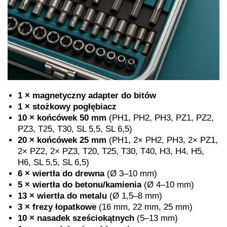
1 × magnetyczny adapter do bitów
1 × stożkowy pogłębiacz
10 × końcówek 50 mm
(PH1, PH2, PH3, PZ1, PZ2,
PZ3, T25, T30, SL 5,5, SL 6,5)
20 × końcówek 25 mm
(PH1, 2× PH2, PH3, 2× PZ1,
2× PZ2, 2× PZ3, T20, T25, T30, T40, H3, H4, H5,
H6, SL 5,5, SL 6,5)
6 × wiertła do drewna
(Ø 3–10 mm)
5 × wiertła do betonu/kamienia
(Ø 4–10 mm)
13 × wiertła do metalu
(Ø 1,5–8 mm)
3 × frezy łopatkowe
(16 mm, 22 mm, 25 mm)
10 × nasadek sześciokątnych
(5–13 mm)