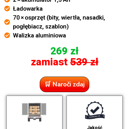
Ładowarka
70 × osprzęt (bity, wiertła, nasadki,
pogłębiacz, szablon)
Walizka aluminiowa
269 zł
zamiast
539 zł
🛒 Naroči zdaj
Jakość