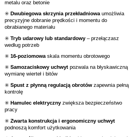
metalu oraz betonie
✳️
Dwubiegowa skrzynia przekładniowa
umożliwia
precyzyjne dobranie prędkości i momentu do
obrabianego materiału
✳️
Tryb udarowy lub standardowy
– przełączasz
według potrzeb
✳️
16‑poziomowa
skala momentu obrotowego
✳️
Samozaciskowy uchwyt
pozwala na błyskawiczną
wymianę wierteł i bitów
✳️
Spust z płynną regulacją obrotów
zapewnia pełną
kontrolę
✳️
Hamulec elektryczny
zwiększa bezpieczeństwo
pracy
✳️
Zwarta konstrukcja i ergonomiczny uchwyt
podnoszą komfort użytkowania