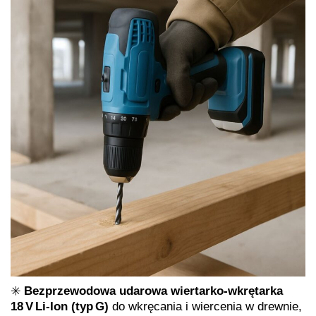
✳️
Bezprzewodowa udarowa wiertarko‑wkrętarka
18 V Li‑Ion (typ G)
do wkręcania i wiercenia w drewnie,