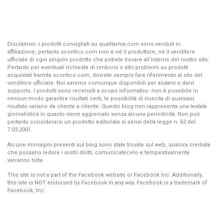
Disclaimer: i prodotti consigliati su qualitamia.com sono venduti in
affiliazione, pertanto scontico.com non è né il produttore, né il venditore
ufficiale di ogni singolo prodotto che potrete trovare all’interno del nostro sito.
Pertanto per eventuali richieste di rimborsi o altri problemi su prodotti
acquistati tramite scontico.com, dovrete sempre fare riferimento al sito del
venditore ufficiale. Noi saremo comunque disponibili per aiutarvi e darvi
supporto. I prodotti sono recensiti a scopo informativo: non è possibile in
nessun modo garantire risultati certi, le possibilità di riuscita di qualsiasi
risultato variano da cliente a cliente. Questo blog non rappresenta una testata
giornalistica in quanto viene aggiornato senza alcuna periodicità. Non può
pertanto considerarsi un prodotto editoriale ai sensi della legge n. 62 del
7.03.2001.
Alcune immagini presenti sul blog sono state trovate sul web, qualora crediate
che possano ledere i vostri diritti, comunicatecelo e tempestivamente
verranno tolte.
This site is not a part of the Facebook website or Facebook Inc. Additionally,
this site is NOT endorsed by Facebook in any way. Facebook is a trademark of
Facebook, Inc