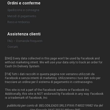
Ordini e conferme
Spedizione e consegna
Metodi di pagamento
Reso e rimborso
Assistenza clienti
FAQ – Domande frequenti
Contatti
[ENG] Every data collected in this page won’t be used by Facebook and
without marketing intent. We will use your data only to track an order for
Cash On Delivery System.
[ITA] Tutti i dati raccolti in questa pagina non verranno utilizzati da
Facebook e senza intenti di marketing. Utilizzeremo i tuoi dati solo per
tracciare un ordine per il sistema di pagamento in contrassegno.
This site is not a part of the Facebook website or Facebook Inc.
Additionally, this site is NOT endorsed by Facebook in any way. Facebook
is a trademark of Facebook, Inc
pubblicità per conto di: BELODILEADS SRLS P.IVA IT483219982 Via del
Ugo Foscolo 34/C 20121 Milano (MI)