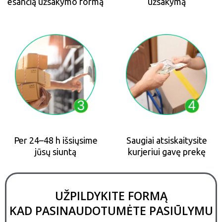
esančią užsakymo formą
užsakymą
Per 24–48 h išsiųsime
Saugiai atsiskaitysite
jūsų siuntą
kurjeriui gavę prekę
UŽPILDYKITE FORMĄ
KAD PASINAUDOTUMĖTE PASIŪLYMU