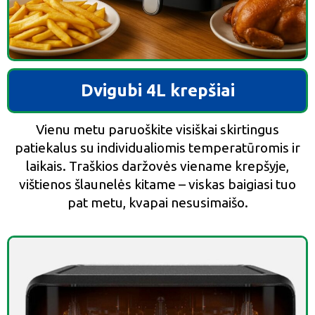
Dvigubi 4L krepšiai
Vienu metu paruoškite visiškai skirtingus
patiekalus su individualiomis temperatūromis ir
laikais. Traškios daržovės viename krepšyje,
vištienos šlaunelės kitame – viskas baigiasi tuo
pat metu, kvapai nesusimaišo.