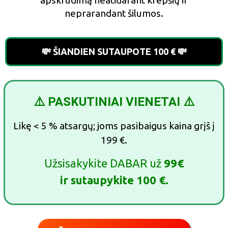
neprarandant šilumos.
💸 ŠIANDIEN SUTAUPOTE 100 € 💸
⚠️ PASKUTINIAI VIENETAI
⚠️
Likę < 5 % atsargų; joms pasibaigus kaina grįš į
199 €.
Užsisakykite DABAR už
99€
ir sutaupykite 100 €.