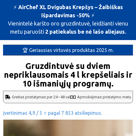
⚡️
AirChef XL Dvigubas Krepšys – Žaibiškas
Išpardavimas -50%
⚡️
Vienintelė karšto oro gruzdintuvė, leidžianti vienu
metu paruošti
2 patiekalus be nė lašo aliejaus.
🏆 Geriausias virtuvės produktas 2025 m.
Gruzdintuvė su dviem
nepriklausomais 4 l krepšeliais ir
10 išmaniųjų programų.
Greitas pristatymas per 24–48 val
Apmokėjimas pristatymo metu
Įvertinimas 4,9 / 5 ⭐ pagal 7 853 atsiliepimus.