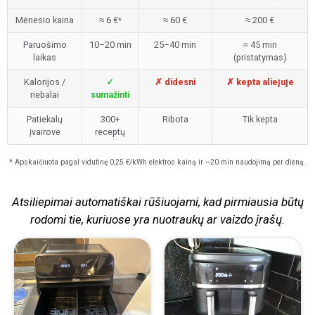
Mėnesio kaina
≈ 6 €
≈ 60 €
≈ 200 €
*
Paruošimo
10–20 min
25–40 min
≈ 45 min
laikas
(pristatymas)
Kalorijos /
✓
✗ didesni
✗ kepta aliejuje
riebalai
sumažinti
Patiekalų
300+
Ribota
Tik kepta
įvairovė
receptų
* Apskaičiuota pagal vidutinę 0,25 €/kWh elektros kainą ir ~20 min naudojimą per dieną.
Atsiliepimai automatiškai rūšiuojami, kad pirmiausia būtų
rodomi tie, kuriuose yra nuotraukų ar vaizdo įrašų.