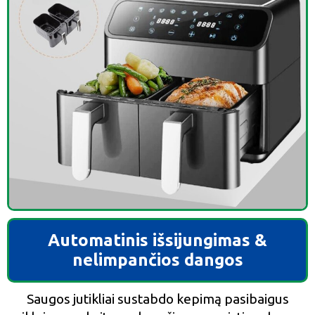
Automatinis išsijungimas &
nelimpančios dangos
Saugos jutikliai sustabdo kepimą pasibaigus