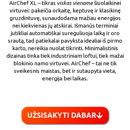
AirChef XL – tikras
viskas viename
šiuolaikinei
virtuvei: pakeičia orkaitę, keptuvę ir klasikinę
gruzdintuvę, sunaudodama mažiau energijos
nei kiekvienas jų atskirai. Išmanūs terminiai
jutikliai automatiškai sureguliuoja laiką ir oro
srautą, tad patiekalai pavyksta idealiai iš pirmo
karto, nereikia nuolat tikrinti. Minimalistinis
dizainas tinka tiek industriniam loftui, tiek mažai
blokinio namo virtuvei. AirChef – tai ne tik
sveikesnis maistas, bet ir sutaupyta vieta,
energija bei laikas.
UŽSISAKYTI DABAR