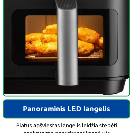
Panoraminis LED langelis
Platus apšviestas langelis leidžia stebėti
apskrudimą neatidarant krepšių ir