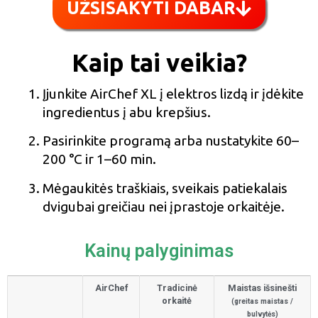
UŽSISAKYTI DABAR
Kaip tai veikia?
Įjunkite AirChef XL į elektros lizdą ir įdėkite
ingredientus į abu krepšius.
Pasirinkite programą arba nustatykite 60–
200 °C ir 1–60 min.
Mėgaukitės traškiais, sveikais patiekalais
dvigubai greičiau nei įprastoje orkaitėje.
Kainų palyginimas
AirChef
Tradicinė
Maistas išsinešti
orkaitė
(greitas maistas /
bulvytės)