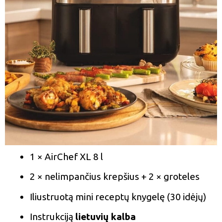
1 × AirChef XL 8 l
2 × nelimpančius krepšius + 2 × groteles
Iliustruotą mini receptų knygelę (30 idėjų)
Instrukciją
lietuvių kalba