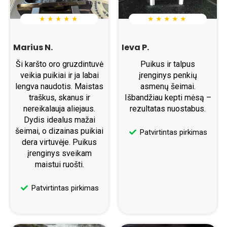
★ ★ ★ ★ ★
★ ★ ★ ★ ★
Marius N.
Ieva P.
Ši karšto oro gruzdintuvė
Puikus ir talpus
veikia puikiai ir ja labai
įrenginys penkių
lengva naudotis. Maistas
asmenų šeimai.
traškus, skanus ir
Išbandžiau kepti mėsą –
nereikalauja aliejaus.
rezultatas nuostabus.
Dydis idealus mažai
šeimai, o dizainas puikiai
Patvirtintas pirkimas
dera virtuvėje. Puikus
įrenginys sveikam
maistui ruošti.
Patvirtintas pirkimas