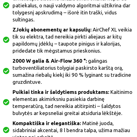
patiekalus, o nauji valdymo algoritmai užtikrina dar
tolygesnį apskrudimą – išorė itin traški, vidus
sultingas.
ZJokių abonementų ar kapsulių:
AirChef XL veikia
tik su elektra, tad nereikia pirkti aliejaus ar kitų
papildomų įdėklų – taupote pinigus ir kalorijas,
pridedate tik mėgstamus prieskonius.
2000 W galia & Air-Flow 360 °:
galingas
turboventiliatorius tolygiai paskirsto karštą orą,
sumažina riebalų kiekį iki 90 % lyginant su tradicine
gruzdintuve.
Puikiai tinka ir šaldytiems produktams:
Kaitinimo
elementas akimirksniu pasiekia darbinę
temperatūrą, tad nereikia atitirpinti – šaldytos
bulvytės ar kepsneliai greitai atsiduria lėkštėje.
Kompaktiška ir elegantiška:
Matinė juoda,
sidabriniai akcentai, 8 l bendra talpa, užima mažiau