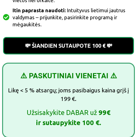
vietos nei orkaitė.
Itin paprasta naudoti:
Intuityvus lietimui jautrus
valdymas – prijunkite, pasirinkite programą ir
mėgaukitės.
💸 ŠIANDIEN SUTAUPOTE 100 € 💸
⚠️ PASKUTINIAI VIENETAI
⚠️
Likę < 5 % atsargų; joms pasibaigus kaina grįš į
199 €.
Užsisakykite DABAR už
99€
ir sutaupykite 100 €.