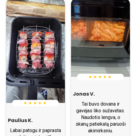
★ ★ ★ ★ ★
Jonas V.
★ ★ ★ ★ ★
Tai buvo dovana ir
gavėjas liko sužavėtas.
Naudotis lengva, o
Paulius K.
skanų patiekalą paruoši
Labai patogu ir paprasta
akimirksniu.