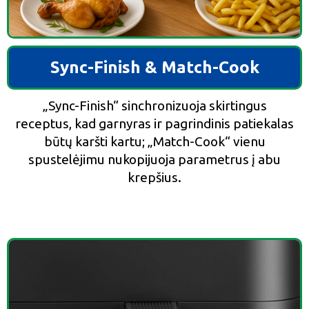
Sync-Finish & Match-Cook
„Sync-Finish“ sinchronizuoja skirtingus
receptus, kad garnyras ir pagrindinis patiekalas
būtų karšti kartu; „Match-Cook“ vienu
spustelėjimu nukopijuoja parametrus į abu
krepšius.