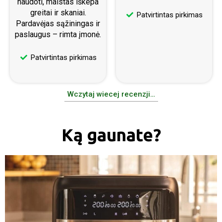
naudoti, maistas iškepa
greitai ir skaniai.
Patvirtintas pirkimas
Pardavėjas sąžiningas ir
paslaugus – rimta įmonė.
Patvirtintas pirkimas
Wczytaj wiecej recenzji…
Ką gaunate?