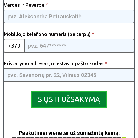
AirChef
Vardas ir Pavardė
*
XL [LT]
-
GQMIA
| 02
Mobiliojo telefono numeris (be tarpų)
*
+370
Pristatymo adresas, miestas ir pašto kodas
*
SIŲSTI UŽSAKYMĄ
Paskutiniai vienetai už sumažintą kainą: