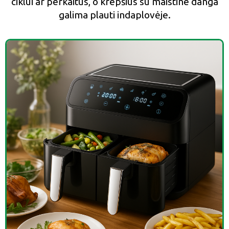
ciklui ar perkaitus, o krepšius su maistine danga
galima plauti indaplovėje.