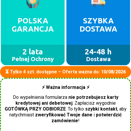
POLSKA
SZYBKA
GARANCJA
DOSTAWA
2 lata
24-48 h
Pełnej Ochrony
Dostawa
⏳ Tylko 4 szt. dostępne – Oferta ważna do:
10/08/2026
⚡ Ważna informacja ⚡
Do wypełnienia formularza
nie potrzebujesz karty
kredytowej ani debetowej
. Zapłacisz wygodnie
GOTÓWKĄ PRZY ODBIORZE
. To tylko
szybki kontakt
, aby
natychmiast
zweryfikować Twoje dane
i
potwierdzić
zamówienie
!