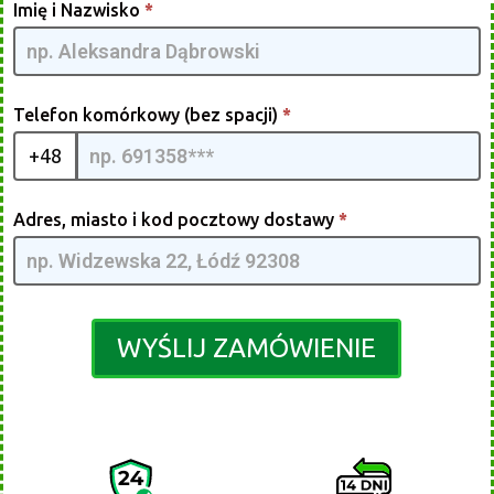
Antenna
Imię i Nazwisko
*
TV [PL] -
G4QMIA
| 02
Telefon komórkowy (bez spacji)
*
+48
Adres, miasto i kod pocztowy dostawy
*
WYŚLIJ ZAMÓWIENIE