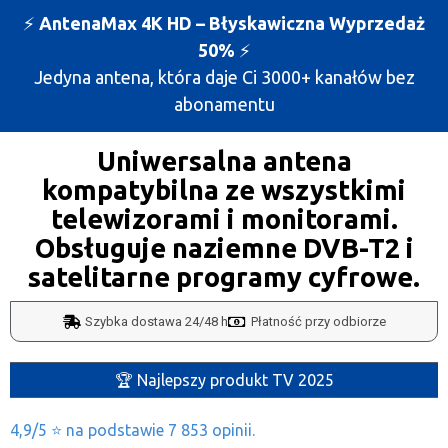
⚡️
AntenaMax 4K HD – Błyskawiczna Wyprzedaż
50%
⚡️
Jedyna antena, która daje Ci 3000+ kanałów bez
abonamentu
Uniwersalna antena
kompatybilna ze wszystkimi
telewizorami i monitorami.
Obsługuje naziemne DVB-T2 i
satelitarne programy cyfrowe.
Szybka dostawa 24/48 h
Płatność przy odbiorze
🏆 Najlepszy produkt TV 2025
4,9/5 ⭐ na podstawie 7 853 opinii.