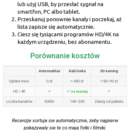
lub użyj USB, by przesłać sygnał na
smartfon, PC albo tablet.
Przeskanuj ponownie kanały i poczekaj, aż
lista zapisze się automatycznie.
Ciesz się tysiącami programów HD/4K na
każdym urządzeniu, bez abonamentu.
Porównanie kosztów
AntennaMax
Kablówka
Streaming
Opłata mies.
0 zł
≈ 450 zł
≈ 60–90 zł
HD / 4K
✓
✓
✓
(za dopłatą)
Liczba kanałów
3000+
140–200
Zależy od pakietu
Recenzje sortuja sie automatycznie, zeby najpierw
pokazywaly sie te co maja fotki i filmiki.