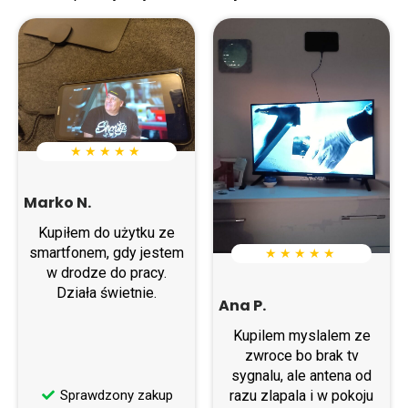
★ ★ ★ ★ ★
Marko N.
Kupiłem do użytku ze
smartfonem, gdy jestem
★ ★ ★ ★ ★
w drodze do pracy.
Działa świetnie.
Ana P.
Kupilem myslalem ze
zwroce bo brak tv
sygnalu, ale antena od
razu zlapala i w pokoju
Sprawdzony zakup