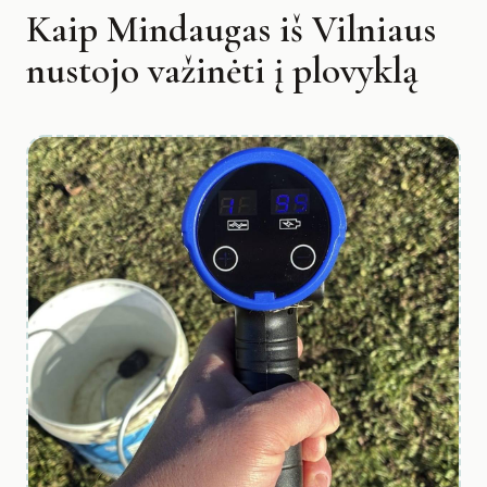
Kaip Mindaugas iš Vilniaus
nustojo važinėti į plovyklą