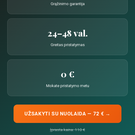
Grąžinimo garantija
24–48 val.
Greitas pristatymas
0 €
Mokate pristatymo metu
UŽSAKYTI SU NUOLAIDA — 72 € →
Įprasta kaina: 110 €