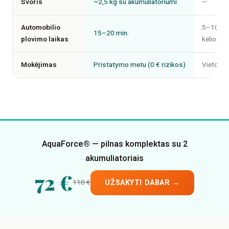
Svoris
~2,5 kg su akumuliatoriumi
—
Automobilio
5–10 min
15–20 min.
plovimo laikas
kelionė)
Mokėjimas
Pristatymo metu (0 € rizikos)
Vietoje
AquaForce® — pilnas komplektas su 2
akumuliatoriais
72 €
110 €
UŽSAKYTI DABAR →