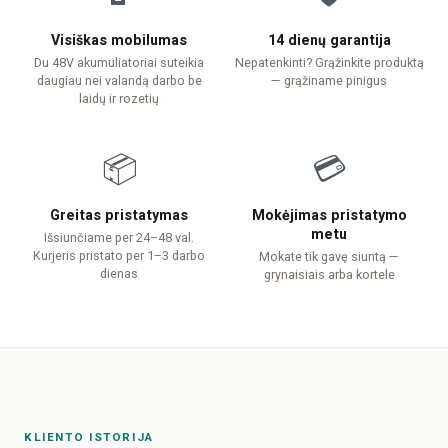
Visiškas mobilumas
14 dienų garantija
Du 48V akumuliatoriai suteikia
Nepatenkinti? Grąžinkite produktą
daugiau nei valandą darbo be
— grąžiname pinigus
laidų ir rozetių
📦
💳
Greitas pristatymas
Mokėjimas pristatymo
metu
Išsiunčiame per 24–48 val.
Kurjeris pristato per 1–3 darbo
Mokate tik gavę siuntą —
dienas
grynaisiais arba kortele
KLIENTO ISTORIJA