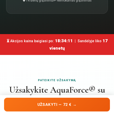
🛡 14 dienų grąžinimui
↩️ Nemokamas grąžinimas
18:34:09
17
⏳ Akcijos kaina baigiasi po:
| Sandėlyje liko
vienetų
PATEIKITE UŽSAKYMĄ
Užsakykite AquaForce® su
pristatymu į namus
UŽSAKYTI — 72 € →
Užpildykite trumpą formą žemiau. Kortelė nereikalinga —