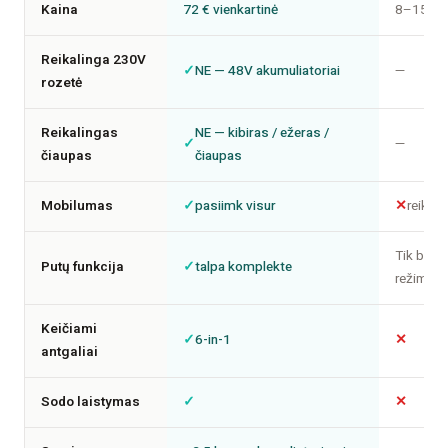
Kaina
72 € vienkartinė
8–15 € u
Reikalinga 230V
✓
NE — 48V akumuliatoriai
—
rozetė
Reikalingas
NE — kibiras / ežeras /
✓
—
čiaupas
čiaupas
Mobilumas
✓
pasiimk visur
✕
reikia 
Tik bran
Putų funkcija
✓
talpa komplekte
režimuo
Keičiami
✓
6-in-1
✕
antgaliai
Sodo laistymas
✓
✕