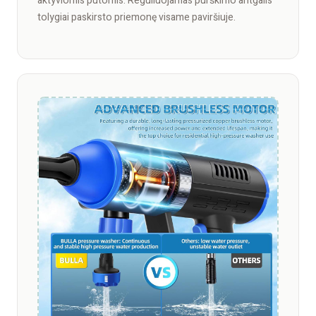
aktyviomis putomis. Reguliuojamas purškimo antgalis
tolygiai paskirsto priemonę visame paviršiuje.