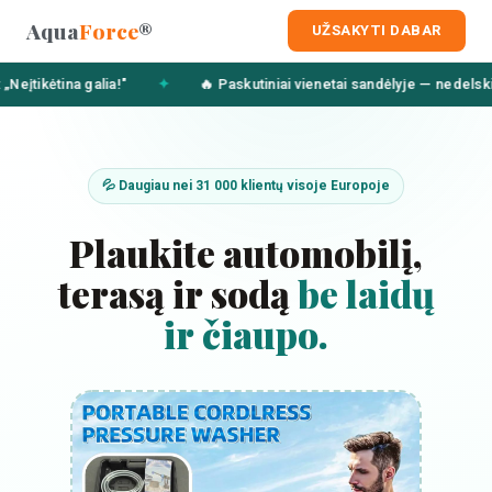
Aqua
Force
®
UŽSAKYTI DABAR
ia!"
✦
🔥 Paskutiniai vienetai sandėlyje — nedelskite
✦
🛒 
💦 Daugiau nei 31 000 klientų visoje Europoje
Plaukite automobilį,
terasą ir sodą
be laidų
ir čiaupo.