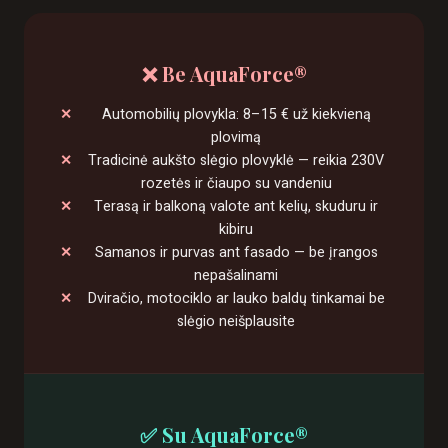
❌ Be AquaForce®
Automobilių plovykla: 8–15 € už kiekvieną
plovimą
Tradicinė aukšto slėgio plovyklė — reikia 230V
rozetės ir čiaupo su vandeniu
Terasą ir balkoną valote ant kelių, skuduru ir
kibiru
Samanos ir purvas ant fasado — be įrangos
nepašalinami
Dviračio, motociklo ar lauko baldų tinkamai be
slėgio neišplausite
✅ Su AquaForce®