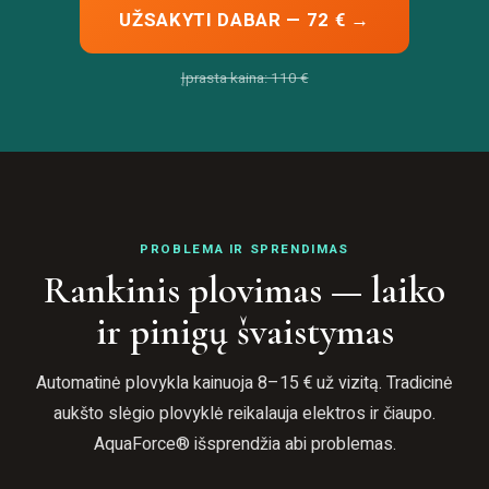
UŽSAKYTI DABAR — 72 € →
Įprasta kaina: 110 €
PROBLEMA IR SPRENDIMAS
Rankinis plovimas — laiko
ir pinigų švaistymas
Automatinė plovykla kainuoja 8–15 € už vizitą. Tradicinė
aukšto slėgio plovyklė reikalauja elektros ir čiaupo.
AquaForce® išsprendžia abi problemas.