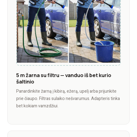
5 m žarna su filtru — vanduo iš bet kurio
šaltinio
Panardinkite žarną į kibirą, ežerą, upelį arba prijunkite
prie čiaupo. Filtras sulaiko nešvarumus. Adapteris tinka
bet kokiam vamzdžiui.