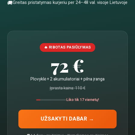
🚚
Greitas pristatymas kurjeriu per 24–48 val. visoje Lietuvoje
🔥 RIBOTAS PASIŪLYMAS
72 €
Plovyklė + 2 akumuliatoriai + pilna įranga
Įprasta kaina: 110 €
Liko tik 17 vienetų!
UŽSAKYTI DABAR →