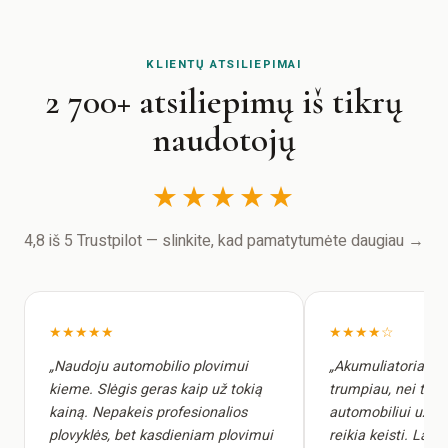
KLIENTŲ ATSILIEPIMAI
2 700+ atsiliepimų iš tikrų
naudotojų
★★★★★
4,8 iš 5 Trustpilot — slinkite, kad pamatytumėte daugiau →
★★★★★
★★★★☆
„Naudoju automobilio plovimui
„Akumuliatoriai lai
kieme. Slėgis geras kaip už tokią
trumpiau, nei tik
kainą. Nepakeis profesionalios
automobiliui užte
plovyklės, bet kasdieniam plovimui
reikia keisti. Laim