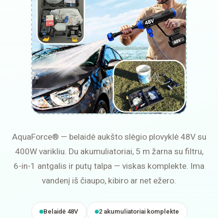
AquaForce® — belaidė aukšto slėgio plovyklė 48V su
400W varikliu. Du akumuliatoriai, 5 m žarna su filtru,
6-in-1 antgalis ir putų talpa — viskas komplekte. Ima
vandenį iš čiaupo, kibiro ar net ežero.
Belaidė 48V
2 akumuliatoriai komplekte