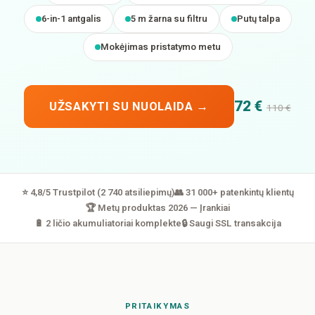
6-in-1 antgalis
5 m žarna su filtru
Putų talpa
Mokėjimas pristatymo metu
72 €
UŽSAKYTI SU NUOLAIDA →
110 €
⭐ 4,8/5 Trustpilot (2 740 atsiliepimų)
👥 31 000+ patenkintų klientų
🏆 Metų produktas 2026 — Įrankiai
🔋 2 ličio akumuliatoriai komplekte
🔒 Saugi SSL transakcija
PRITAIKYMAS