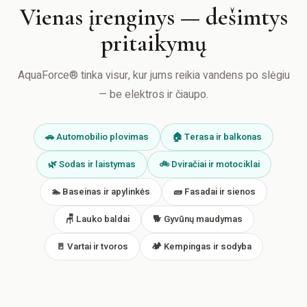
Vienas įrenginys — dešimtys
pritaikymų
AquaForce® tinka visur, kur jums reikia vandens po slėgiu
— be elektros ir čiaupo.
🚗 Automobilio plovimas
🏠 Terasa ir balkonas
🌿 Sodas ir laistymas
🚲 Dviračiai ir motociklai
🏊 Baseinas ir apylinkės
🧱 Fasadai ir sienos
🪑 Lauko baldai
🐕 Gyvūnų maudymas
🚪 Vartai ir tvoros
🏕 Kempingas ir sodyba