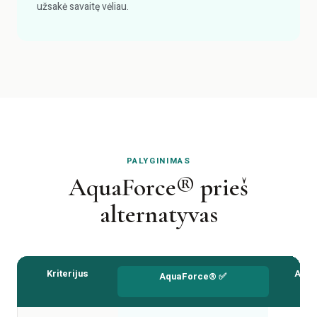
užsakė savaitę vėliau.
PALYGINIMAS
AquaForce® prieš
alternatyvas
Kriterijus
Auto
AquaForce® ✅
plo