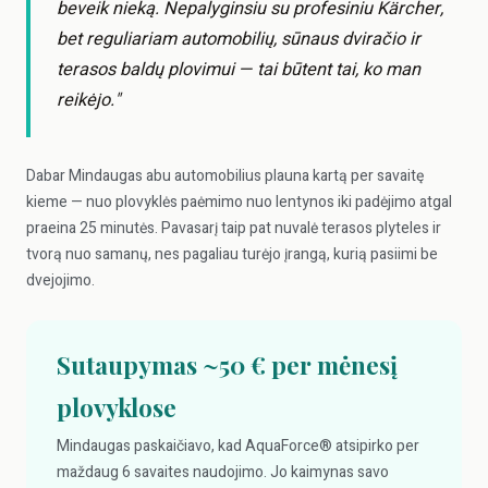
beveik nieką. Nepalyginsiu su profesiniu Kärcher,
bet reguliariam automobilių, sūnaus dviračio ir
terasos baldų plovimui — tai būtent tai, ko man
reikėjo."
Dabar Mindaugas abu automobilius plauna kartą per savaitę
kieme — nuo plovyklės paėmimo nuo lentynos iki padėjimo atgal
praeina 25 minutės. Pavasarį taip pat nuvalė terasos plyteles ir
tvorą nuo samanų, nes pagaliau turėjo įrangą, kurią pasiimi be
dvejojimo.
Sutaupymas ~50 € per mėnesį
plovyklose
Mindaugas paskaičiavo, kad AquaForce® atsipirko per
maždaug 6 savaites naudojimo. Jo kaimynas savo