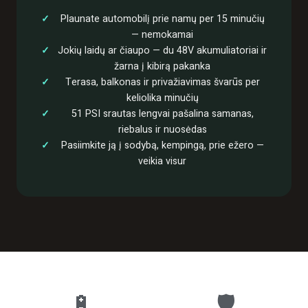
Plaunate automobilį prie namų per 15 minučių
— nemokamai
Jokių laidų ar čiaupo — du 48V akumuliatoriai ir
žarna į kibirą pakanka
Terasa, balkonas ir privažiavimas švarūs per
keliolika minučių
51 PSI srautas lengvai pašalina samanas,
riebalus ir nuosėdas
Pasiimkite ją į sodybą, kempingą, prie ežero —
veikia visur
🔋
🛡️