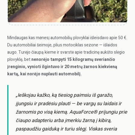
Mindaugas kas mėnesį automobilių plovyklai išleisdavo apie 50 €.
Du automobiliai šeimoje, plius motociklas sezone — išlaidos
augo. Turėjo čiaupą kieme ir svarstė apie tradicinę aukšto slėgio
plovyklę, bet
nenorėjo tampyti 15 kilogramų sveriančio
įrenginio, vynioti ilgintuvo ir 20 metrų žarnos kiekvieną
kartą, kai norėjo nuplauti automobilį.
„Ieškojau kažko, ką tiesiog paimsiu iš garažo,
įjungsiu ir pradėsiu plauti — be vargų su laidais ir
žarnomis po visą kiemą. AquaForce® prijungiu prie
čiaupo adapteriu arba įmerkiu žarną į kibirą,
paspaudžiu gaiduką ir turiu slėgį. Viskas sveria