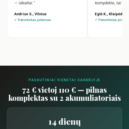
— idealiai."
komplekte, tai aps
Andrius S., Vilnius
Eglė K., Klaipėda
✓ Patvirtintas pirkimas
✓ Patvirtintas pirkim
PASKUTINIAI VIENETAI SANDĖLYJE
72 € vietoj 110 € — pilnas
komplektas su 2 akumuliatoriais
14 dienų