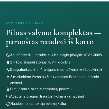
KOMPLEKTO TURINYS
Pilnas valymo komplektas —
paruoštas naudoti iš karto
💦
AquaForce® — belaidė aukšto slėgio plovyklė 48V / 400W
🔋
2 × ličio akumuliatorius 48V + kroviklis
🔧
Daugiafunkcis 6-in-1 antgalis (nuo taškinio iki vėduoklinio)
🚿
5 m siurbimo žarna su filtru vandens iš bet kurio šaltinio
ėmimui
🧴
Putų / muilo talpa automobilių plovimui
🔌
Adapteris čiaupui (tinka bet kokiam vamzdžiui)
📋
Naudojimo instrukcija lietuvių kalba