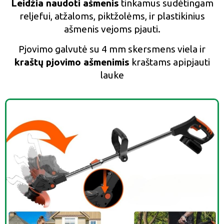
Leidžia naudoti ašmenis
tinkamus sudėtingam
reljefui, atžaloms, piktžolėms, ir plastikinius
ašmenis vejoms pjauti.
Pjovimo galvutė su 4 mm skersmens viela ir
kraštų pjovimo ašmenimis
kraštams apipjauti
lauke