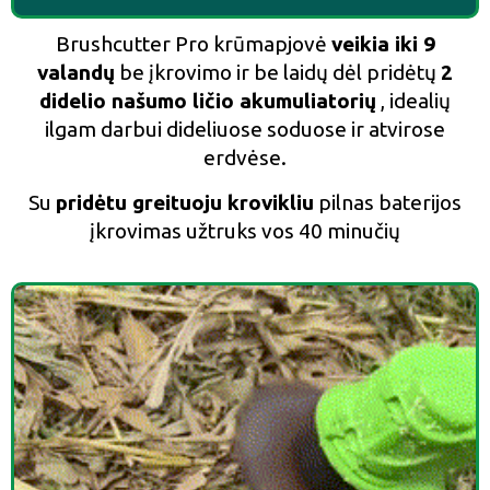
Brushcutter Pro krūmapjovė
veikia iki 9
valandų
be įkrovimo ir be laidų dėl pridėtų
2
didelio našumo ličio akumuliatorių
, idealių
ilgam darbui dideliuose soduose ir atvirose
erdvėse.
Su
pridėtu greituoju krovikliu
pilnas baterijos
įkrovimas užtruks vos 40 minučių