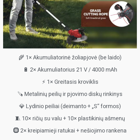
🌾 1× Akumuliatorinė žoliapjovė (be laido)
🔋 2× Akumuliatorius 21 V / 4000 mAh
⚡ 1× Greitasis kroviklis
🪚 Metalinių peilių ir pjovimo diskų rinkinys
💎 Lydinio peiliai (deimanto + „S“ formos)
🧵 10× ričių su valu + 10× plastikinių ašmenų
🛞 2× kreipiamieji ratukai + nešiojimo rankena