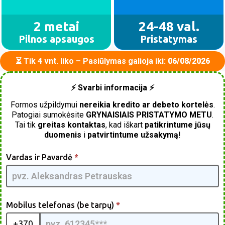
2 metai
24-48 val.
Pilnos apsaugos
Pristatymas
⏳ Tik 4 vnt. liko – Pasiūlymas galioja iki:
06/08/2026
⚡ Svarbi informacija ⚡
Formos užpildymui
nereikia kredito ar debeto kortelės
.
Patogiai sumokėsite
GRYNAISIAIS PRISTATYMO METU
.
Tai tik
greitas kontaktas
, kad iškart
patikrintume jūsų
duomenis
i
patvirtintume užsakymą
!
Brushcutter
Vardas ir Pavardė
*
Pro [LT] -
GpmQMIA |
04
Mobilus telefonas (be tarpų)
*
+370