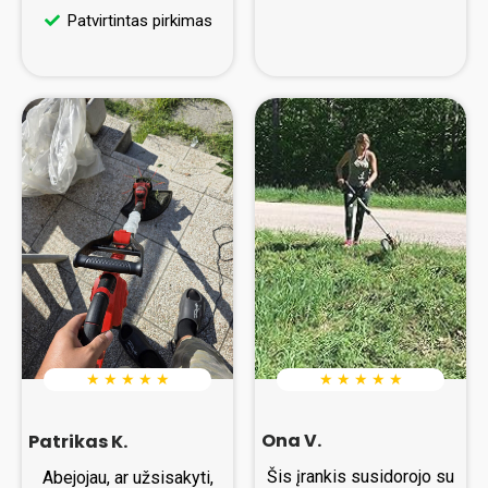
Patvirtintas pirkimas
★ ★ ★ ★ ★
★ ★ ★ ★ ★
Ona V.
Patrikas K.
Šis įrankis susidorojo su
Abejojau, ar užsisakyti,