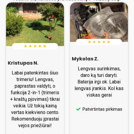
★ ★ ★ ★ ★
★ ★ ★ ★ ★
Mykolas Z.
Kristupas N.
Lengvas surinkimas,
Labai patenkintas šiuo
daro ką turi daryti.
trimeriu! Lengvas,
Baterija irgi ok. Labai
paprastas valdyti, o
lengvas įrankis. Kol kas
funkcija 2-in-1 (trimeris
viskas gerai
+ kraštų pjovimas) tikrai
veikia. Už tokią kainą
Patvirtintas pirkimas
vertas kiekvieno cento.
Rekomenduoju įprastai
vejos priežiūrai!