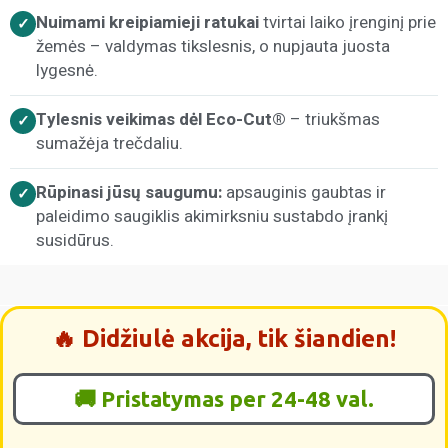
Nuimami kreipiamieji ratukai
tvirtai laiko įrenginį prie
✓
žemės – valdymas tikslesnis, o nupjauta juosta
lygesnė.
Tylesnis veikimas dėl Eco-Cut®
– triukšmas
✓
sumažėja trečdaliu.
Rūpinasi jūsų saugumu:
apsauginis gaubtas ir
✓
paleidimo saugiklis akimirksniu sustabdo įrankį
susidūrus.
🔥 Didžiulė akcija, tik šiandien!
🚚 Pristatymas per 24-48 val.