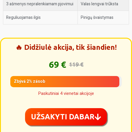
3 ašmenys nepralenkiamam pjovimui
Valas lengvai trūksta
Reguliuojamas ilgis
Pinigų švaistymas
🔥 Didžiulė akcija, tik šiandien!
69 €
119 €
Zbývá 2% zásob
Paskutiniai 4 vienetai akcijoje
UŽSAKYTI DABAR