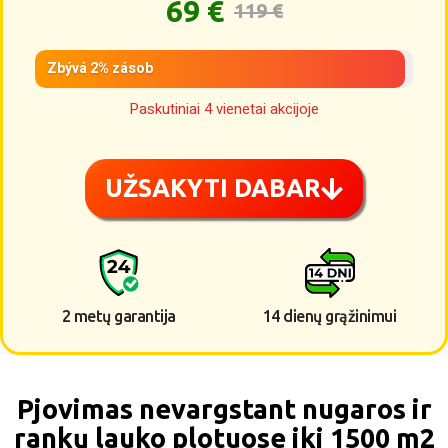
69 €
119 €
Zbývá 2% zásob
Paskutiniai 4 vienetai akcijoje
UŽSAKYTI DABAR
2 metų garantija
14 dienų grąžinimui
Pjovimas nevargstant nugaros ir
rankų lauko plotuose iki 1500 m2