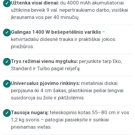
Užtenka visai dienai:
du 4000 mAh akumuliatoriai
✓
užtikrina beveik 9 val. nepertraukiamo darbo, visiškai
įkraunama vos per 40 minučių.
Galingas 1400 W bešepetėlinis variklis
–
✓
ketvirtadaliu didesnė trauka ir praktiškai jokios
priežiūros.
Trys režimai vienu mygtuku:
perjunkite tarp Eko,
✓
Standard ir Turbo pagal reljefą.
Universalus pjovimo rinkinys:
metaliniai diskai
✓
perpjauna iki 4 cm šakas, plastikiniai peiliai lengvai
susidoroja su žole ir piktžolėmis.
Tausoja nugarą:
teleskopinis kotas 55–80 cm ir vos
✓
1,2 kg svoris – patogiai pasieksite ir sunkiai
prieinamas vietas.