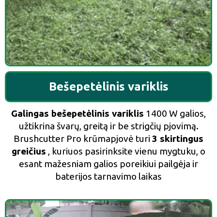
Bešepetėlinis variklis
Galingas bešepetėlinis variklis
1400 W galios,
užtikrina švarų, greitą ir be strigčių pjovimą.
Brushcutter Pro krūmapjovė turi
3 skirtingus
greičius
, kuriuos pasirinksite vienu mygtuku, o
esant mažesniam galios poreikiui pailgėja ir
baterijos tarnavimo laikas