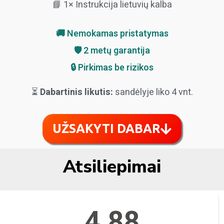
📘 1× Instrukcija lietuvių kalba
🚚 Nemokamas pristatymas
🛡️ 2 metų garantija
🔒 Pirkimas be rizikos
⏳
Dabartinis likutis:
sandėlyje liko 4 vnt.
UŽSAKYTI DABAR
Atsiliepimai
4,88