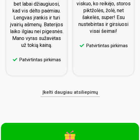
viskuo, ko reikėjo, storos
bet labai džiaugiuosi,
piktžolės, žolė, net
kad vis dėlto paėmiau.
šakelės, super! Esu
Lengvas įrankis ir turi
nustebintas ir girsiuosi
įvairių ašmenų. Baterijos
visai šeimai!
laiko ilgiau nei pigesnės.
Mano vyras sužavėtas
už tokią kainą.
Patvirtintas pirkimas
Patvirtintas pirkimas
Įkelti daugiau atsiliepimų