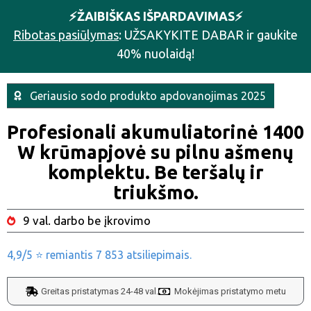
⚡️ŽAIBIŠKAS IŠPARDAVIMAS⚡️
Ribotas pasiūlymas
: UŽSAKYKITE DABAR ir gaukite
40% nuolaidą!
Geriausio sodo produkto apdovanojimas 2025
Profesionali akumuliatorinė 1400
W krūmapjovė su pilnu ašmenų
komplektu. Be teršalų ir
triukšmo.
9 val. darbo be įkrovimo
4,9/5 ⭐ remiantis 7 853 atsiliepimais.
Greitas pristatymas 24-48 val.
Mokėjimas pristatymo metu