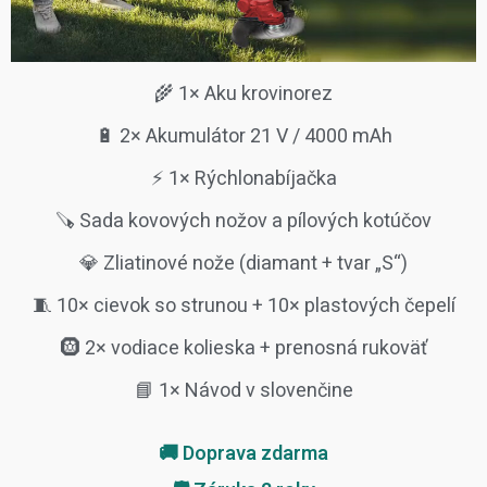
🌾 1× Aku krovinorez
🔋 2× Akumulátor 21 V / 4000 mAh
⚡ 1× Rýchlonabíjačka
🪚 Sada kovových nožov a pílových kotúčov
💎 Zliatinové nože (diamant + tvar „S“)
🧵 10× cievok so strunou + 10× plastových čepelí
🛞 2× vodiace kolieska + prenosná rukoväť
📘 1× Návod v slovenčine
🚚 Doprava zdarma