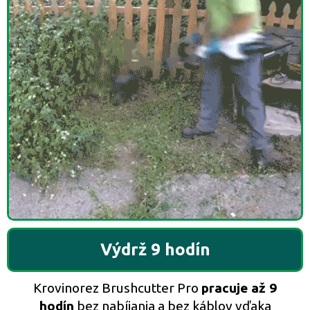
Výdrž 9 hodín
Krovinorez Brushcutter Pro
pracuje až 9
hodín
bez nabíjania a bez káblov vďaka