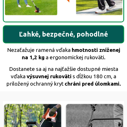
Ľahké, bezpečné, pohodlné
Nezaťažuje ramená vďaka
hmotnosti zníženej
na 1,2 kg
a ergonomickej rukoväti.
Dostanete sa aj na najťažšie dostupné miesta
vďaka
výsuvnej rukoväti
s dĺžkou 180 cm, a
priložený ochranný kryt
chráni pred úlomkami.