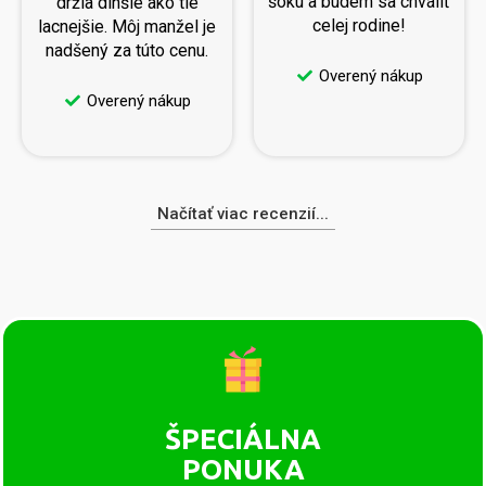
šoku a budem sa chváliť
držia dlhšie ako tie
celej rodine!
lacnejšie. Môj manžel je
nadšený za túto cenu.
Overený nákup
Overený nákup
Načítať viac recenzií...
ŠPECIÁLNA
PONUKA