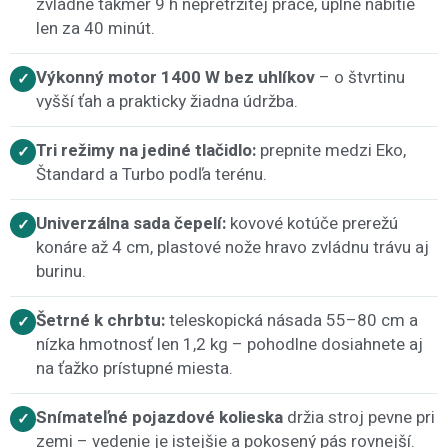
zvládne takmer 9 h nepretržitej práce, úplné nabitie
len za 40 minút.
Výkonný motor 1400 W bez uhlíkov
– o štvrtinu
✓
vyšší ťah a prakticky žiadna údržba.
Tri režimy na jediné tlačidlo:
prepnite medzi Eko,
✓
Štandard a Turbo podľa terénu.
Univerzálna sada čepelí:
kovové kotúče prerežú
✓
konáre až 4 cm, plastové nože hravo zvládnu trávu aj
burinu.
Šetrné k chrbtu:
teleskopická násada 55–80 cm a
✓
nízka hmotnosť len 1,2 kg – pohodlne dosiahnete aj
na ťažko prístupné miesta.
Snímateľné pojazdové kolieska
držia stroj pevne pri
✓
zemi – vedenie je istejšie a pokosený pás rovnejší.