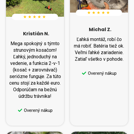
★ ★ ★ ★ ★
★ ★ ★ ★ ★
Michal Z.
Kristián N.
Ľahká montáž, robí čo
Mega spokojný s týmto
má robiť. Batéria tiež ok.
strunovým kosačom!
Veľmi ľahké zariadenie.
Ľahký, jednoduchý na
Zatiaľ všetko v pohode.
vedenie, a funkcia 2-v-1
(kosač + zarovnávač)
Overený nákup
seriózne funguje. Za túto
cenu stojí za každé euro.
Odporúčam na bežnú
údržbu trávnika!
Overený nákup