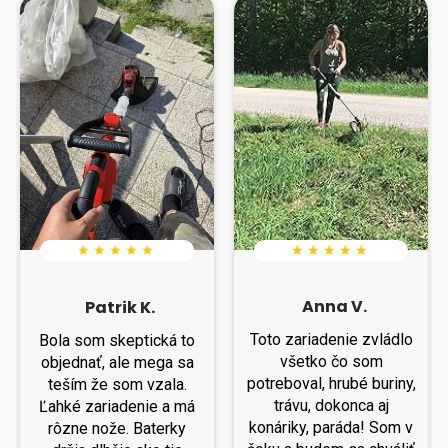
★ ★ ★ ★ ★
★ ★ ★ ★ ★
Anna V.
Patrik K.
Toto zariadenie zvládlo
Bola som skeptická to
všetko čo som
objednať, ale mega sa
potreboval, hrubé buriny,
teším že som vzala.
trávu, dokonca aj
Ľahké zariadenie a má
konáriky, paráda! Som v
rôzne nože. Baterky