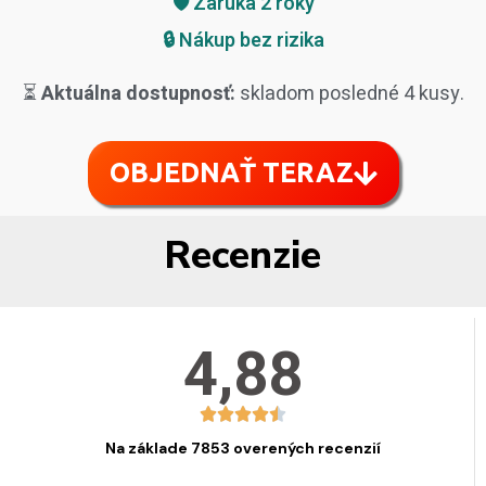
🛡️ Záruka 2 roky
🔒 Nákup bez rizika
⏳
Aktuálna dostupnosť:
skladom posledné 4 kusy.
OBJEDNAŤ TERAZ
Recenzie
4,88
Na základe 7853 overených recenzií