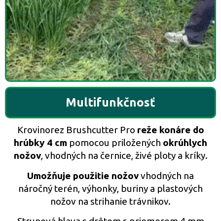
Multifunkčnosť
Krovinorez Brushcutter Pro
reže konáre do
hrúbky 4 cm
pomocou priložených
okrúhlych
nožov
, vhodných na černice, živé ploty a kríky.
Umožňuje použitie nožov
vhodných na
náročný terén, výhonky, buriny a plastových
nožov na strihanie trávnikov.
Strunová hlava s drôtom s priemerom 4 mm