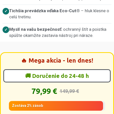
Tichšia prevádzka vďaka Eco-Cut®
– hluk klesne o
✓
celú tretinu.
Myslí na vašu bezpečnosť:
ochranný štít a poistka
✓
spúšte okamžite zastavia nástroj pri náraze.
🔥 Mega akcia - len dnes!
🚚 Doručenie do 24-48 h
79,99 €
149,99 €
Zostáva 2% zásob