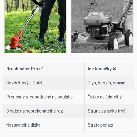
Brushcutter Pro ✅
Iné kosačky ❌
Bezdrôtový a ľahký
Plyn, benzín, emisie
Prenosný a jednoduchý na použitie
Ťažko ovládateľný
3 nože na neprekonateľný rez
Struna sa ľahko trhá
Nastaviteľná dĺžka
Strata peňazí