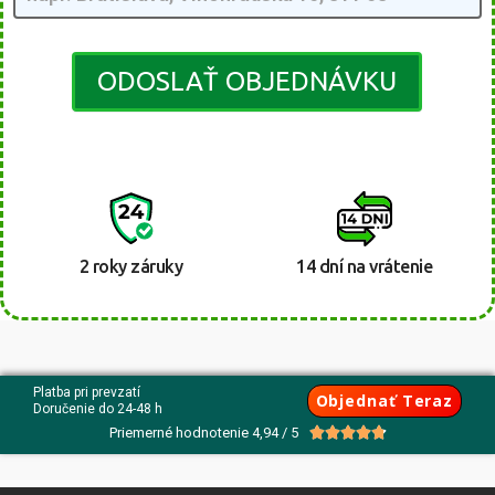
ODOSLAŤ OBJEDNÁVKU
2 roky záruky
14 dní na vrátenie
Platba pri prevzatí
Objednať Teraz
Doručenie do 24-48 h
Priemerné hodnotenie 4,94 / 5




