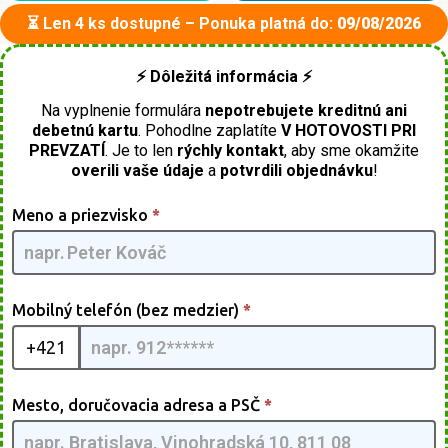
⏳ Len 4 ks dostupné – Ponuka platná do:
09/08/2026
⚡ Dôležitá informácia ⚡
Na vyplnenie formulára
nepotrebujete kreditnú ani
debetnú kartu
. Pohodlne zaplatíte
V HOTOVOSTI PRI
PREVZATÍ
. Je to len
rýchly kontakt
, aby sme okamžite
overili vaše údaje
a
potvrdili objednávku
!
Brushcutter
Meno a priezvisko
*
Pro [SK] -
GpmQMIA |
08
Mobilný telefón (bez medzier)
*
+421
Mesto, doručovacia adresa a PSČ
*