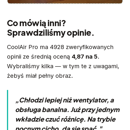
Co mówią inni?
Sprawdziliśmy opinie.
CoolAir Pro ma 4928 zweryfikowanych
opinii ze średnią oceną
4,87 na 5
.
Wybraliśmy kilka — w tym te z uwagami,
żebyś miał pełny obraz.
„Chłodzi lepiej niż wentylator, a
obsługa banalna. Już przy jednym
wkładzie czuć różnicę. Na trybie
nocnym cicho, da się spać."