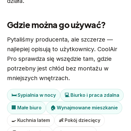
działa.
Gdzie można go używać?
Pytaliśmy producenta, ale szczerze —
najlepiej opisują to użytkownicy. CoolAir
Pro sprawdza się wszędzie tam, gdzie
potrzebny jest chłód bez montażu w
mniejszych wnętrzach.
🛏 Sypialnia w nocy
💻 Biurko i praca zdalna
🏢 Małe biuro
🏠 Wynajmowane mieszkanie
🍳 Kuchnia latem
👶 Pokój dziecięcy