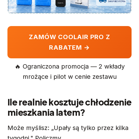
ZAMÓW COOLAIR PRO Z
RABATEM →
🔥 Ograniczona promocja — 2 wkłady
mrożące i pilot w cenie zestawu
Ile realnie kosztuje chłodzenie
mieszkania latem?
Może myślisz: „Upały są tylko przez kilka
tygodni." Policzmy.