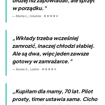
dłużej niż zapowiadali, ale sprzęt
w porządku."
— Marta L., Gdańsk · ★★★★☆
„Wkłady trzeba wcześniej
zamrozić, inaczej chłodzi słabiej.
Ale są dwa, więc jeden zawsze
gotowy w zamrażarce."
— Beata S., Lublin · ★★★★☆
„Kupiłam dla mamy, 70 lat. Pilot
prosty, timer ustawia sama. Cicho