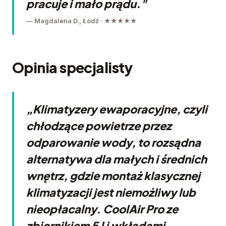
pracuje i mało prądu."
— Magdalena D., Łódź · ★★★★★
Opinia specjalisty
„Klimatyzery ewaporacyjne, czyli
chłodzące powietrze przez
odparowanie wody, to rozsądna
alternatywa dla małych i średnich
wnętrz, gdzie montaż klasycznej
klimatyzacji jest niemożliwy lub
nieopłacalny. CoolAir Pro ze
zbiornikiem 5 l i wkładami