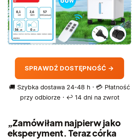
SPRAWDŹ DOSTĘPNOŚĆ →
🚚 Szybka dostawa 24-48 h · 💳 Płatność
przy odbiorze · ↩️ 14 dni na zwrot
„Zamówiłam najpierw jako
eksperyment. Teraz córka