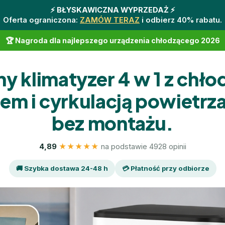
⚡️ BŁYSKAWICZNA WYPRZEDAŻ ⚡️
Oferta ograniczona:
ZAMÓW TERAZ
i odbierz 40% rabatu.
🏆 Nagroda dla najlepszego urządzenia chłodzącego 2026
y klimatyzer 4 w 1 z chł
em i cyrkulacją powietrza.
bez montażu.
4,89
★★★★★
na podstawie 4928 opinii
🚚 Szybka dostawa 24-48 h
💳 Płatność przy odbiorze