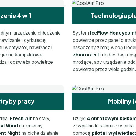
zenie 4 w 1
Technologia pl
ednym urządzeniu chłodzenie
System
IceFlow Honeycom
awilżanie i cyrkulację.
powietrze przez panel o struk
 wentylator, nawilżacz i
nasączony zimną wodą i lode
sz jedno kompaktowe
zbiornik 5 l
i dodać dwa doł
adza i odświeża powietrze
mrożące, aby urządzenie odd
powietrze przez wiele godzin.
 tryby pracy
Mobilny i
dnia:
Fresh Air
na stały,
Dzięki
4 obrotowym kółko
al Wind
na zmienny,
z sypialni do salonu czy biura
ent Night
na ciche działanie
pomocą
pilota
i
wyświetlac