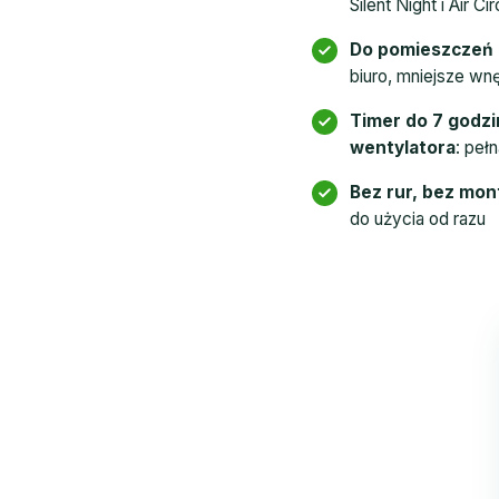
Silent Night i Air C
Do pomieszczeń 
biuro, mniejsze wn
Timer do 7 godzin
wentylatora
: peł
Bez rur, bez mo
do użycia od razu