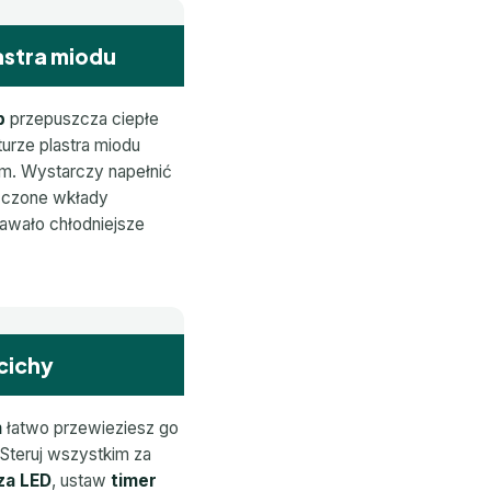
astra miodu
b
przepuszcza ciepłe
turze plastra miodu
m. Wystarczy napełnić
ączone wkłady
awało chłodniejsze
 cichy
m
łatwo przewieziesz go
. Steruj wszystkim za
za LED
, ustaw
timer