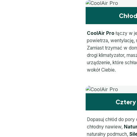
Chłod
CoolAir Pro
łączy w j
powietrza, wentylację, n
Zamiast trzymać w domu
drogi klimatyzator, ma
urządzenie, które schł
wokół Ciebie.
Cztery
Dopasuj chłód do pory 
chłodny nawiew,
Natur
naturalny podmuch,
Sil