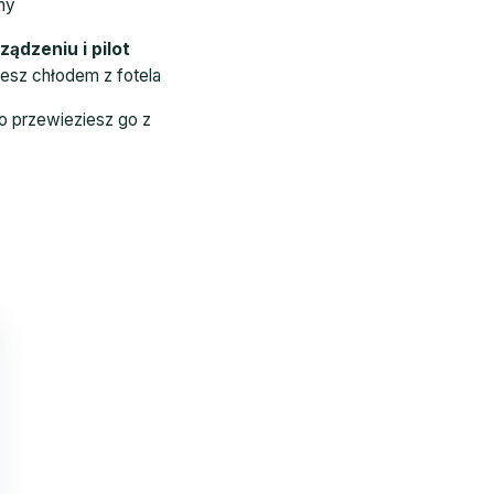
ny
ądzeniu i pilot
ujesz chłodem z fotela
wo przewieziesz go z