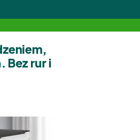
odzeniem,
 Bez rur i