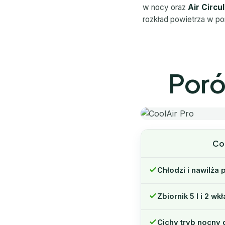
w nocy oraz
Air Circu
rozkład powietrza w po
Poró
Coo
Chłodzi i nawilża
Zbiornik 5 l i 2 w
Cichy tryb nocny 