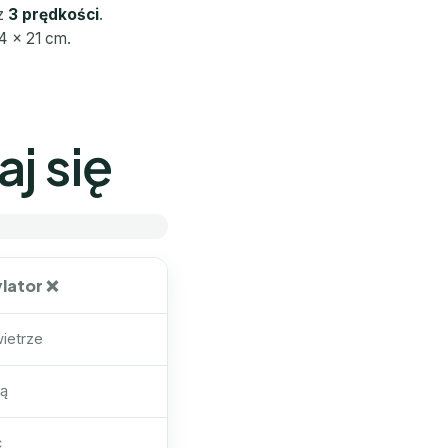
 z
3 prędkości
.
 × 21 cm.
j się
lator ❌
ietrze
dą
c