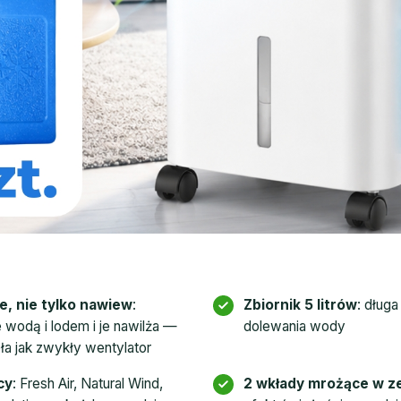
e, nie tylko nawiew
:
Zbiornik 5 litrów
: dług
 wodą i lodem i je nawilża —
dolewania wody
ła jak zwykły wentylator
cy
: Fresh Air, Natural Wind,
2 wkłady mrożące w z