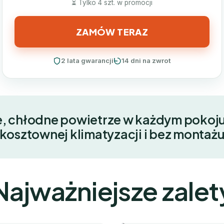
⏳ Tylko 4 szt. w promocji
ZAMÓW TERAZ
2 lata gwarancji
14 dni na zwrot
, chłodne powietrze w każdym pokoj
kosztownej klimatyzacji i bez montaż
Najważniejsze zalet