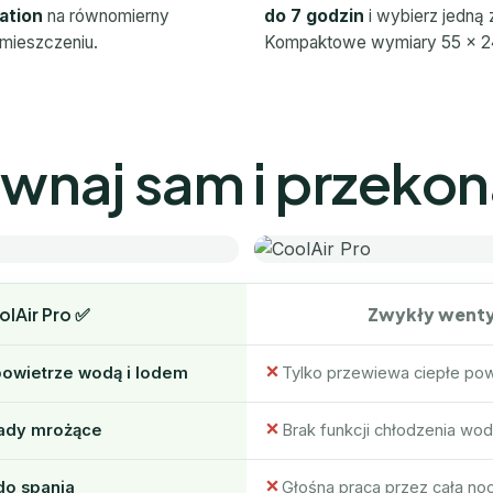
lation
na równomierny
do 7 godzin
i wybierz jedną
mieszczeniu.
Kompaktowe wymiary 55 × 24
wnaj sam i przekona
lAir Pro ✅
Zwykły wenty
 powietrze wodą i lodem
Tylko przewiewa ciepłe pow
kłady mrożące
Brak funkcji chłodzenia wo
do spania
Głośna praca przez całą no