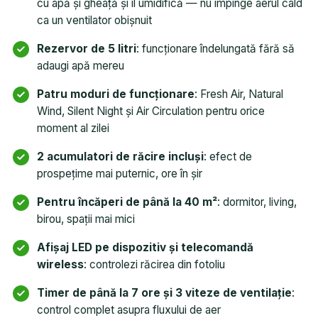
cu apă și gheață și îl umidifică — nu împinge aerul cald
ca un ventilator obișnuit
Rezervor de 5 litri
: funcționare îndelungată fără să
adaugi apă mereu
Patru moduri de funcționare
: Fresh Air, Natural
Wind, Silent Night și Air Circulation pentru orice
moment al zilei
2 acumulatori de răcire incluși
: efect de
prospețime mai puternic, ore în șir
Pentru încăperi de până la 40 m²
: dormitor, living,
birou, spații mai mici
Afișaj LED pe dispozitiv și telecomandă
wireless
: controlezi răcirea din fotoliu
Timer de până la 7 ore și 3 viteze de ventilație
:
control complet asupra fluxului de aer