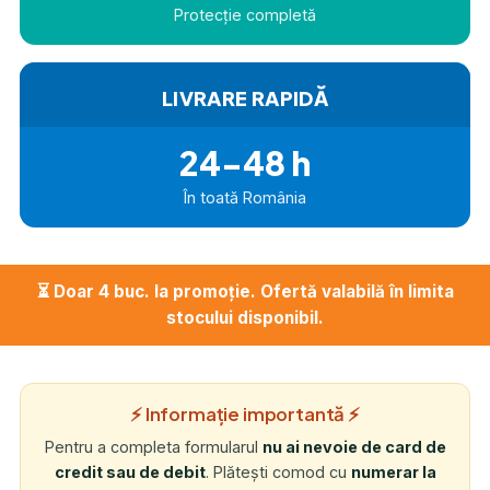
Protecție completă
LIVRARE RAPIDĂ
24-48 h
În toată România
⏳ Doar 4 buc. la promoție. Ofertă valabilă în limita
stocului disponibil.
⚡ Informație importantă ⚡
Pentru a completa formularul
nu ai nevoie de card de
credit sau de debit
. Plătești comod cu
numerar la