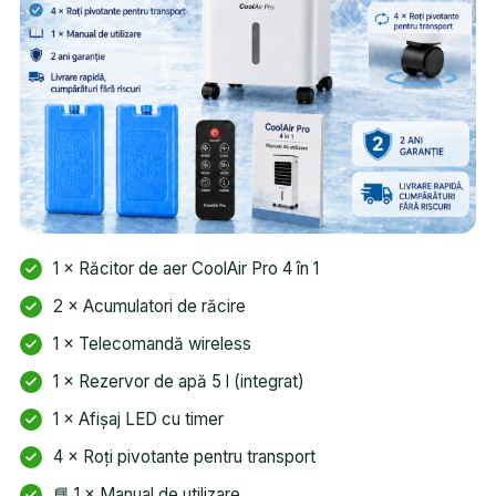
1 × Răcitor de aer CoolAir Pro 4 în 1
2 × Acumulatori de răcire
1 × Telecomandă wireless
1 × Rezervor de apă 5 l (integrat)
1 × Afișaj LED cu timer
4 × Roți pivotante pentru transport
📘 1 × Manual de utilizare