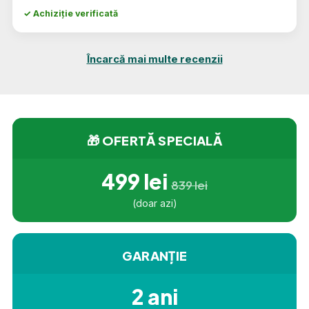
✓ Achiziție verificată
Încarcă mai multe recenzii
🎁 OFERTĂ SPECIALĂ
499 lei
839 lei
(doar azi)
GARANȚIE
2 ani