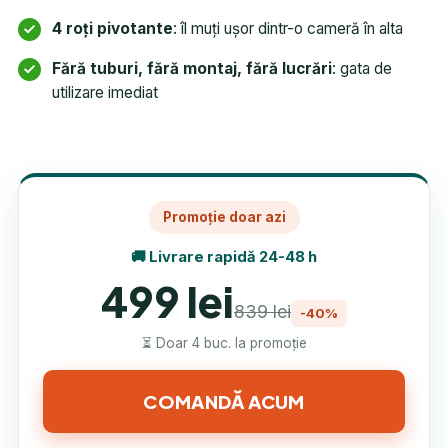
4 roți pivotante
: îl muți ușor dintr-o cameră în alta
Fără tuburi, fără montaj, fără lucrări
: gata de
utilizare imediat
Promoție doar azi
🚚 Livrare rapidă 24-48 h
499 lei
839 lei
-40%
⏳ Doar 4 buc. la promoție
COMANDĂ ACUM