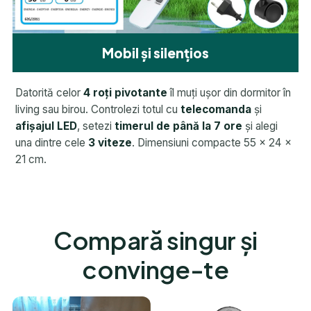
Mobil și silențios
Datorită celor
4 roți pivotante
îl muți ușor din dormitor în
living sau birou. Controlezi totul cu
telecomanda
și
afișajul LED
, setezi
timerul de până la 7 ore
și alegi
una dintre cele
3 viteze
. Dimensiuni compacte 55 × 24 ×
21 cm.
Compară singur și
convinge-te