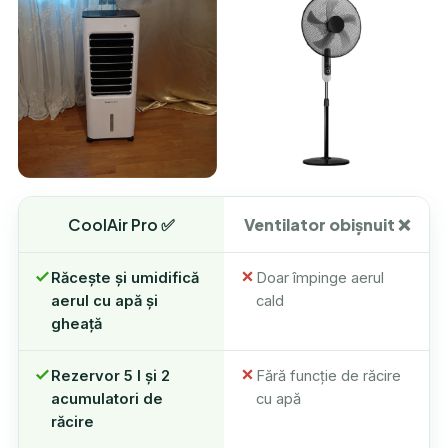
CoolAir Pro ✅
Ventilator obișnuit ❌
Răcește și umidifică
Doar împinge aerul
aerul cu apă și
cald
gheață
Rezervor 5 l și 2
Fără funcție de răcire
acumulatori de
cu apă
răcire