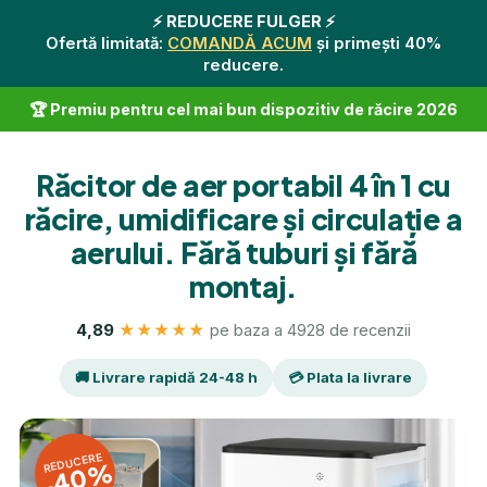
⚡️ REDUCERE FULGER ⚡️
Ofertă limitată:
COMANDĂ ACUM
și primești 40%
reducere.
🏆 Premiu pentru cel mai bun dispozitiv de răcire 2026
Răcitor de aer portabil 4 în 1 cu
răcire, umidificare și circulație a
aerului. Fără tuburi și fără
montaj.
4,89
★★★★★
pe baza a 4928 de recenzii
🚚 Livrare rapidă 24-48 h
💳 Plata la livrare
REDUCERE
-40%