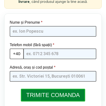
livrare
, când produsul ajunge la tine acasă.
CoolAir
Nume și Prenume
*
Pro [RO] -
GpmQMIA
| 08
Telefon mobil (fără spații)
*
+40
Adresă, oraș și cod poștal
*
TRIMITE COMANDA