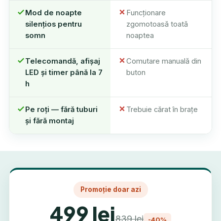
Mod de noapte
Funcționare
silențios pentru
zgomotoasă toată
somn
noaptea
Telecomandă, afișaj
Comutare manuală din
LED și timer până la 7
buton
h
Pe roți — fără tuburi
Trebuie cărat în brațe
și fără montaj
Promoție doar azi
499 lei
839 lei
-40%