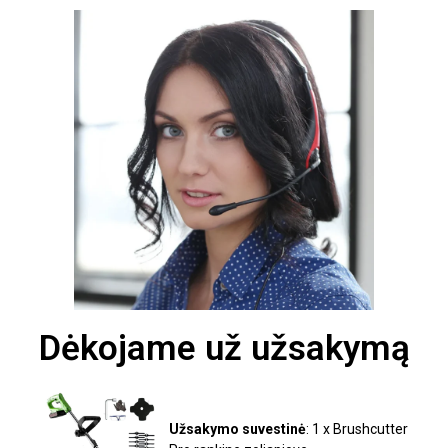
Dėkojame už užsakymą
Užsakymo suvestinė
: 1 x Brushcutter