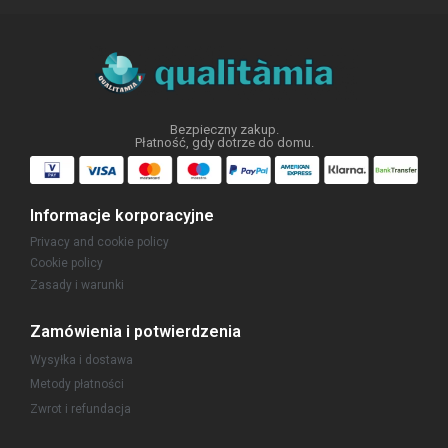
Bezpieczny zakup.
Płatność, gdy dotrze do domu.
Informacje korporacyjne
Privacy and cookie policy
Cookie policy
Zasady i warunki
Zamówienia i potwierdzenia
Wysyłka i dostawa
Metody płatności
Zwrot i refundacja