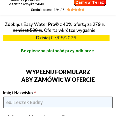
Płatność za pobraniem
Zamów Teraz
Bezpłatna wysyłka 24/48
Średnia ocena 4.94 / 5





Zdobądź Easy Water Pro© z 40% ofertą za 279 zł
zamiast 500 zł
. Oferta wkrótce wygaśnie:
Dzisiaj
07/08/2026
Bezpieczna płatność przy odbiorze
WYPEŁNIJ FORMULARZ
ABY ZAMÓWIĆ W OFERCIE
Easy
Imię i Nazwisko
*
Water
[PL] -
GPMQMIA
| RA | ADS