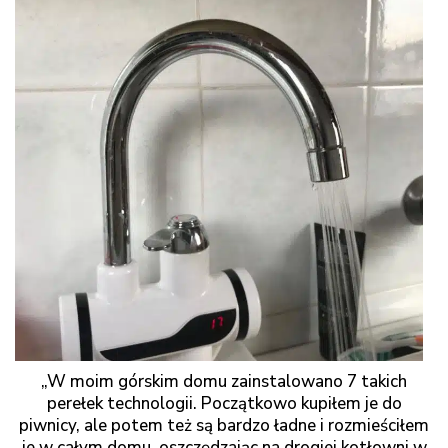
„W moim górskim domu zainstalowano 7 takich
perełek technologii. Początkowo kupiłem je do
piwnicy, ale potem też są bardzo ładne i rozmieściłem
je w całym domu, oszczędzając na drogiej kotłowni w