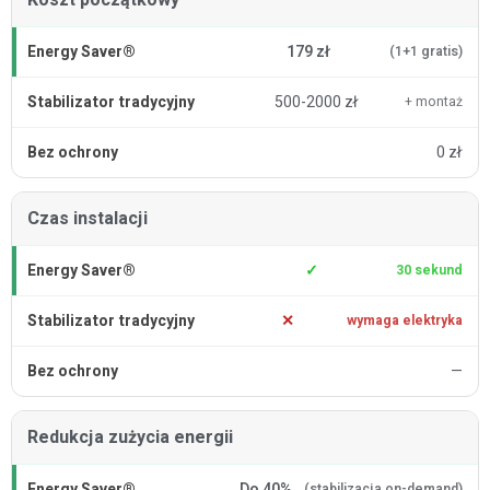
179 zł
(1+1 gratis)
500-2000 zł
+ montaż
0 zł
Czas instalacji
✓
30 sekund
✕
wymaga elektryka
—
Redukcja zużycia energii
Do 40%
(stabilizacja on-demand)