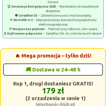
Europie
🏆
Innowacja Energetyczna 2025
– Wyróżnienie od niezależnych
ekspertów
🛡️
Certyfikat CE
– Zatwierdzone przez Unię Europejską
🔷
EN 61000-6-3
– Międzynarodowy standard kompatybilności
elektromagnetycznej
💳
Bezpieczna płatność
– Płatność przy odbiorze, zero ryzyka
🔒
Szyfrowane połączenie
– Certyfikat SSL do ochrony twoich danych
🔥 Mega promocja – tylko dziś!
🚚 Dostawa w 24–48 h
Kup 1, drugi dostaniesz GRATIS!
179 zł
(2 urzadzenia w cenie 1)
Wartosé: 358 zt