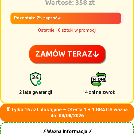
Wartosé: 358 zt
Pozostało 2% zapasów
Ostatnie 16 sztuki w promocji
ZAMÓW TERAZ
2 lata gwarancji
14 dni na zwrot
⏳ Tylko 16 szt. dostępne – Oferta 1 + 1 GRATIS ważna
do:
08/08/2026
⚡ Ważna informacja ⚡