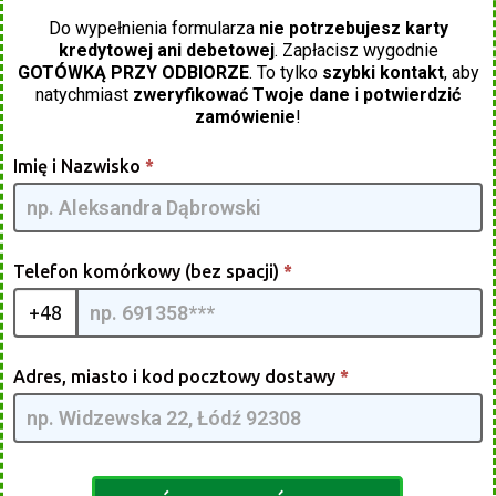
Do wypełnienia formularza
nie potrzebujesz karty
kredytowej ani debetowej
. Zapłacisz wygodnie
GOTÓWKĄ PRZY ODBIORZE
. To tylko
szybki kontakt
, aby
natychmiast
zweryfikować Twoje dane
i
potwierdzić
zamówienie
!
Energy
Imię i Nazwisko
*
Saver 2x1
[PL] -
GpmQMIA
| 04
Telefon komórkowy (bez spacji)
*
+48
Adres, miasto i kod pocztowy dostawy
*