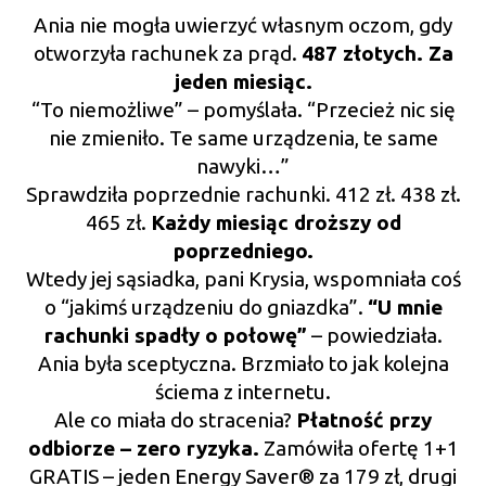
Ania nie mogła uwierzyć własnym oczom, gdy
otworzyła rachunek za prąd.
487 złotych. Za
jeden miesiąc.
“To niemożliwe” – pomyślała. “Przecież nic się
nie zmieniło. Te same urządzenia, te same
nawyki…”
Sprawdziła poprzednie rachunki. 412 zł. 438 zł.
465 zł.
Każdy miesiąc droższy od
poprzedniego.
Wtedy jej sąsiadka, pani Krysia, wspomniała coś
o “jakimś urządzeniu do gniazdka”.
“U mnie
rachunki spadły o połowę”
– powiedziała.
Ania była sceptyczna. Brzmiało to jak kolejna
ściema z internetu.
Ale co miała do stracenia?
Płatność przy
odbiorze – zero ryzyka.
Zamówiła ofertę 1+1
GRATIS – jeden Energy Saver® za 179 zł, drugi