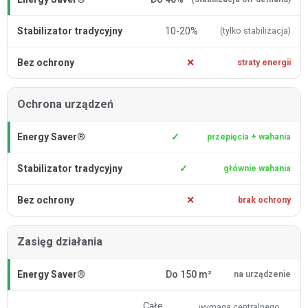
10-20%
(tylko stabilizacja)
✕
straty energii
Ochrona urządzeń
✓
przepięcia + wahania
✓
głównie wahania
✕
brak ochrony
Zasięg działania
Do 150 m²
na urządzenie
Całe
wymaga centralnego