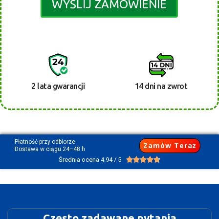
WYŚLIJ ZAMÓWIENIE
2 lata gwarancji
14 dni na zwrot
Płatność przy odbiorze
Zamów Teraz
Dostawa w ciągu 24–48 h
Średnia ocena 4.94 / 5





Często zadawane pytania