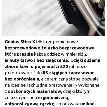
Genius Stiro XL®
to zupełnie nowe
bezprzewodowe żelazko bezprzewodowe
,
które
prasuje
każdą odzież w mniej niż
2
minuty łatwo i bez zmęczenia.
Dzięki
dużemu
zbiornikowi o pojemności 520 ml
może
przeprowadzić do
85 ciągłych zaprasowań
bez opróżniania
, a ceramiczna stopa pozwala
na idealne i schludne prasowanie. > Wykonane
z
doskonałych materiałów
, dzięki którym
żelazko posiada
ergonomiczną,
antypoślizgową rączkę
, co pozwala
unikać