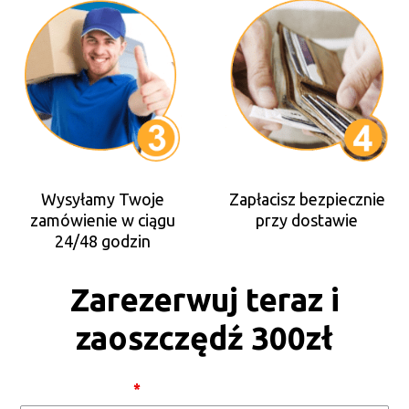
Wysyłamy Twoje
Zapłacisz bezpiecznie
zamówienie w ciągu
przy dostawie
24/48 godzin
Zarezerwuj teraz i
zaoszczędź 300zł
Cordless
Imię i Nazwisko
*
Iron [PL]