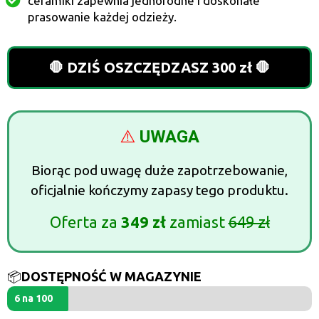
ceramiki zapewnia jednorodne i doskonałe
prasowanie każdej odzieży.
🛑 DZIŚ OSZCZĘDZASZ 300 zł 🛑
⚠️
UWAGA
Biorąc pod uwagę duże zapotrzebowanie,
oficjalnie kończymy zapasy tego produktu.
Oferta za
349 zł
zamiast
649 zł
📦
DOSTĘPNOŚĆ W MAGAZYNIE
6 na 100