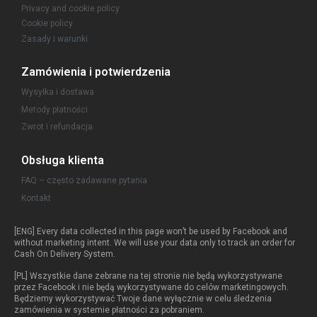
Privacy and cookie policy
Cookie policy
Zasady i warunki
Zamówienia i potwierdzenia
Wysyłka i dostawa
Metody płatności
Zwrot i refundacja
Obsługa klienta
FAQ – często zadawane pytania
Kontakt
[ENG] Every data collected in this page won’t be used by Facebook and
without marketing intent. We will use your data only to track an order for
Cash On Delivery System.
[PL] Wszystkie dane zebrane na tej stronie nie będą wykorzystywane
przez Facebook i nie będą wykorzystywane do celów marketingowych.
Będziemy wykorzystywać Twoje dane wyłącznie w celu śledzenia
zamówienia w systemie płatności za pobraniem.