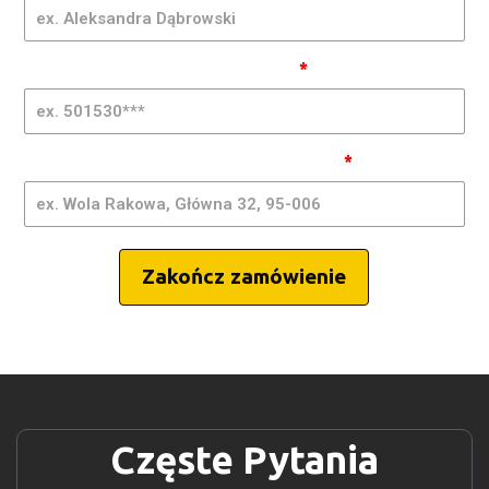
- GQMIA
| RA
Telefon komórkowy (bez spacji)
*
Miasto, adres wysyłki i kod pocztowy
*
Zakończ zamówienie
Częste Pytania