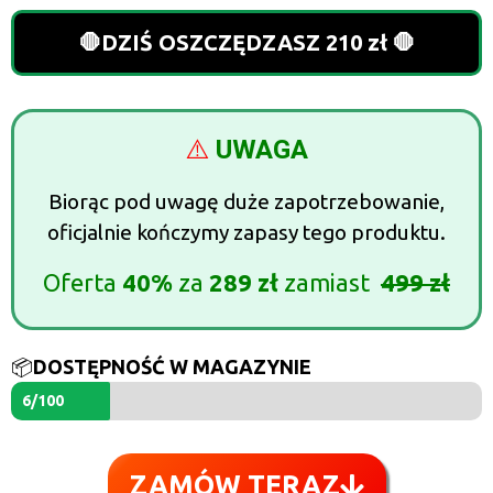
🛑DZIŚ OSZCZĘDZASZ 210 zł 🛑
⚠️
UWAGA
Biorąc pod uwagę duże zapotrzebowanie,
oficjalnie kończymy zapasy tego produktu.
Oferta
40%
za
289 zł
zamiast
499 zł
📦
DOSTĘPNOŚĆ W MAGAZYNIE
6/100
ZAMÓW TERAZ