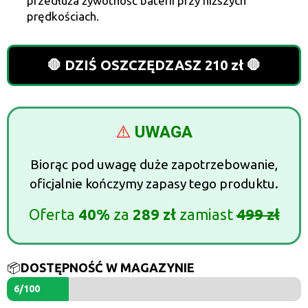
przedłuża żywotność baterii przy niższych
prędkościach.
🛑 DZIŚ OSZCZĘDZASZ 210 zł 🛑
⚠️
UWAGA
Biorąc pod uwagę duże zapotrzebowanie,
oficjalnie kończymy zapasy tego produktu.
Oferta
40%
za
289 zł
zamiast
499 zł
📦
DOSTĘPNOŚĆ W MAGAZYNIE
6/100