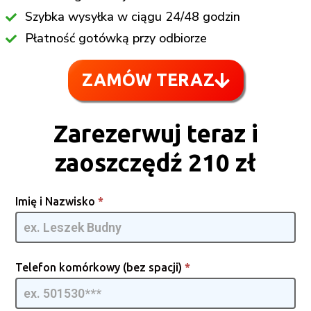
Szybka wysyłka w ciągu 24/48 godzin
Płatność gotówką przy odbiorze
ZAMÓW TERAZ
Zarezerwuj teraz i
zaoszczędź 210 zł
Grass
Imię i Nazwisko
*
Trimmer
[PL] -
GQMIA |
02
Telefon komórkowy (bez spacji)
*