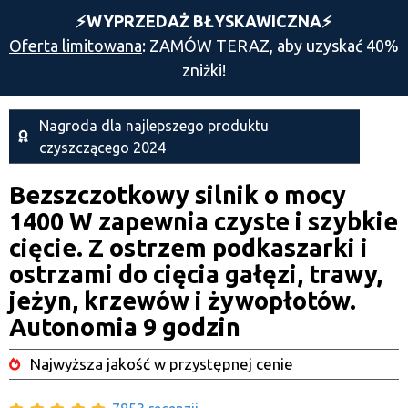
⚡️WYPRZEDAŻ BŁYSKAWICZNA⚡️
Oferta limitowana
: ZAMÓW TERAZ, aby uzyskać 40%
zniżki!
Nagroda dla najlepszego produktu
czyszczącego 2024
Bezszczotkowy silnik o mocy
1400 W
zapewnia czyste i szybkie
cięcie. Z
ostrzem podkaszarki
i
ostrzami do cięcia gałęzi, trawy,
jeżyn, krzewów i żywopłotów.
Autonomia 9 godzin
Najwyższa jakość w przystępnej cenie