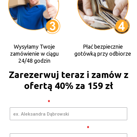
Wysyłamy Twoje
Płać bezpiecznie
zamówienie w ciągu
gotówką przy odbiorze
24/48 godzin
Zarezerwuj teraz i zamów z
ofertą 40% za 159 zł
Men
Imię i Nazwisko
*
Shaver
[PL] -
GpmQMIA
| RA
Telefon komórkowy (bez spacji)
*