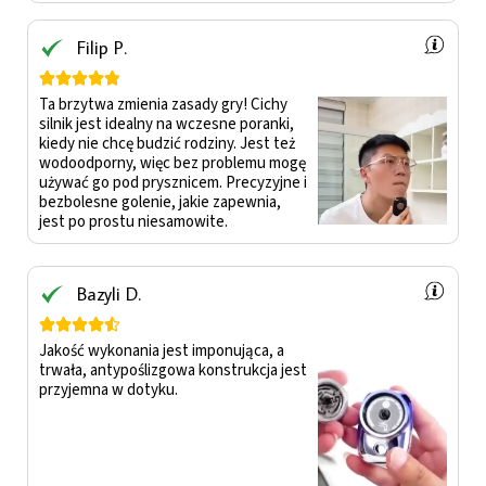
Filip P.





Ta brzytwa zmienia zasady gry! Cichy
silnik jest idealny na wczesne poranki,
kiedy nie chcę budzić rodziny. Jest też
wodoodporny, więc bez problemu mogę
używać go pod prysznicem. Precyzyjne i
bezbolesne golenie, jakie zapewnia,
jest po prostu niesamowite.
Bazyli D.





Jakość wykonania jest imponująca, a
trwała, antypoślizgowa konstrukcja jest
przyjemna w dotyku.