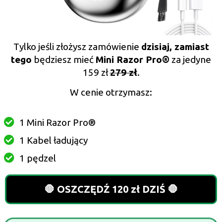
Tylko jeśli złożysz zamówienie
dzisiaj,
zamiast
tego
będziesz mieć
Mini Razor Pro®️
za jedyne
159 zł
279 zł
.
W cenie otrzymasz:
1 Mini Razor Pro®️
1 Kabel ładujący
1 pędzel
🛑 OSZCZĘDŹ 120 zł DZIŚ 🛑