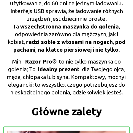
użytkowania, do 60 dni na jednym ładowaniu.
Interfejs USB sprawia, że ​​ładowanie różnych
urządzeń jest dziecinnie proste.
Ta
wszechstronna
maszynka do golenia,
odpowiednia zarówno dla mężczyzn, jak i
kobiet,
radzi sobie z włosami na nogach
,
pod
pachami
,
na klatce piersiowej
i
nie tylko
.
Mini
Razor Pro®️
to nie tylko maszynka do
golenia; To
idealny prezent
dla Twojego ojca,
męża, chłopaka lub syna. Kompaktowy, mocny i
elegancki: to wszystko, czego potrzebujesz do
nieskazitelnego golenia, gdziekolwiek jesteś!
Główne zalety