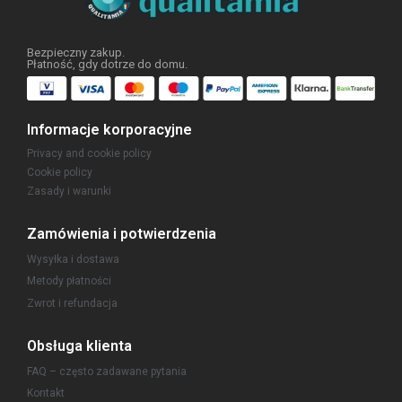
Bezpieczny zakup.
Płatność, gdy dotrze do domu.
Informacje korporacyjne
Privacy and cookie policy
Cookie policy
Zasady i warunki
Zamówienia i potwierdzenia
Wysyłka i dostawa
Metody płatności
Zwrot i refundacja
Obsługa klienta
FAQ – często zadawane pytania
Kontakt