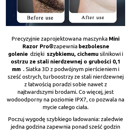
Precyzyjnie zaprojektowana maszynka
Mini
Razor Pro®️
zapewnia
bezbolesne
golenie
dzięki
szybkiemu,
cichemu
silnikowi i
ostrzu ze stali nierdzewnej o grubości 0,1
mm
. Siatka 3D z podwójnym pierścieniem i
sześć ostrych, turboostrzy ze stali nierdzewnej
z łatwością poradzi sobie nawet z
najtwardszymi brodami. Co więcej, jest
wodoodporny na poziomie IPX7, co pozwala na
mycie całego ciała.
Poczuj wygodę szybkiego ładowania: zaledwie
jedna godzina zapewnia ponad sześć godzin