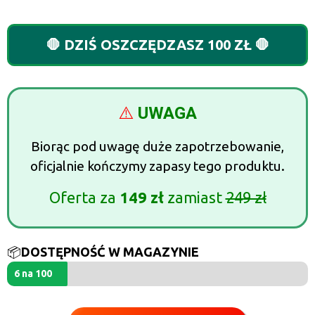
🛑 DZIŚ OSZCZĘDZASZ 100 ZŁ 🛑
⚠️
UWAGA
Biorąc pod uwagę duże zapotrzebowanie,
oficjalnie kończymy zapasy tego produktu.
Oferta za
149 zł
zamiast
249 zł
📦
DOSTĘPNOŚĆ W MAGAZYNIE
6 na 100