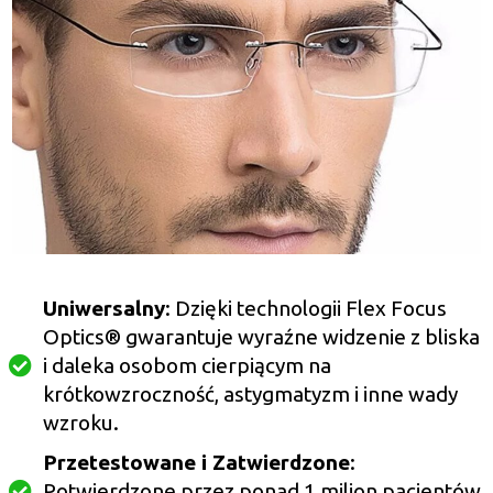
Uniwersalny
: Dzięki technologii Flex Focus
Optics® gwarantuje wyraźne widzenie z bliska
i daleka osobom cierpiącym na
krótkowzroczność, astygmatyzm i inne wady
wzroku.
Przetestowane i Zatwierdzone
:
Potwierdzone przez ponad 1 milion pacjentów