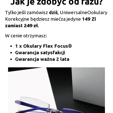
Jak je zdobyć od razu?
Tylko jeśli zamówisz
dziś
, UniwersalneOokulary
Korekcyjne będziesz mieć
za jedyne
149 Zl
zamiast
249 zł
.
W cenie otrzymasz:
1 x Okulary Flex Focus
®
Gwarancja satysfakcji
Gwarancja ważna 2 lata