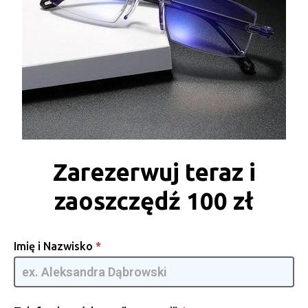
Zarezerwuj teraz i
zaoszczędź 100 zł
Occhiali
Imię i Nazwisko
*
da Vista
[PL] -
GpmQMIA
| RA