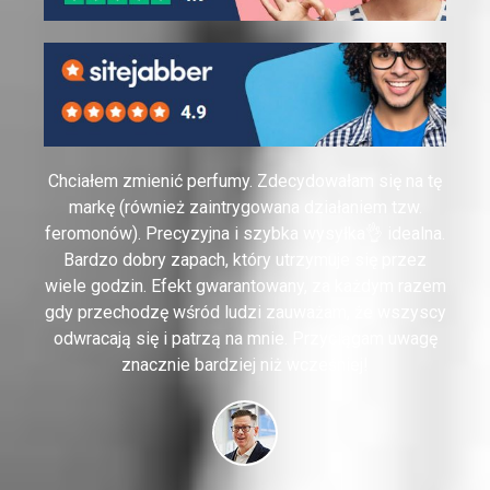
Chciałem zmienić perfumy. Zdecydowałam się na tę
markę (również zaintrygowana działaniem tzw.
feromonów). Precyzyjna i szybka wysyłka👌 idealna.
Bardzo dobry zapach, który utrzymuje się przez
wiele godzin. Efekt gwarantowany, za każdym razem
gdy przechodzę wśród ludzi zauważam, że wszyscy
odwracają się i patrzą na mnie. Przyciągam uwagę
znacznie bardziej niż wcześniej!