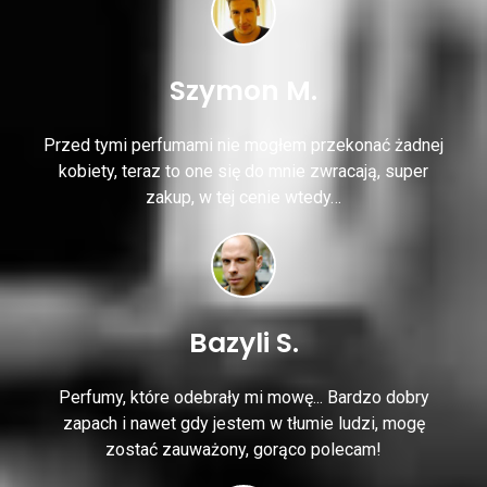
Szymon M.
Przed tymi perfumami nie mogłem przekonać żadnej
kobiety, teraz to one się do mnie zwracają, super
zakup, w tej cenie wtedy…
Bazyli S.
Perfumy, które odebrały mi mowę... Bardzo dobry
zapach i nawet gdy jestem w tłumie ludzi, mogę
zostać zauważony, gorąco polecam!