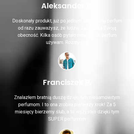
Aleksander R.
Doskonały produkt, już po jednym spryskaniu perfum
od razu zauważysz, że ludzie zauważają Twoją
obecność. Kilka osób pytało mnie jakich perfum
używam. Rozmyślny
Franciszek P.
Znalazłem bratnią duszę dzięki tym niesamowitym
perfumom. I to ona zrobiła pierwszy krok! Za 5
miesięcy bierzemy ślub, a to wszystko dzięki tym
SUPER perfumom