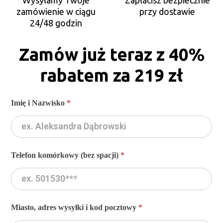
Wysyłamy Twoje
Zapłacisz bezpiecznie
zamówienie w ciągu
przy dostawie
24/48 godzin
Zamów już teraz z 40%
rabatem za 219 zł
Profumo
Imię i Nazwisko
*
Pherom
One
[PL] -
GQMIA
| RA
Telefon komórkowy (bez spacji)
*
Miasto, adres wysyłki i kod pocztowy
*