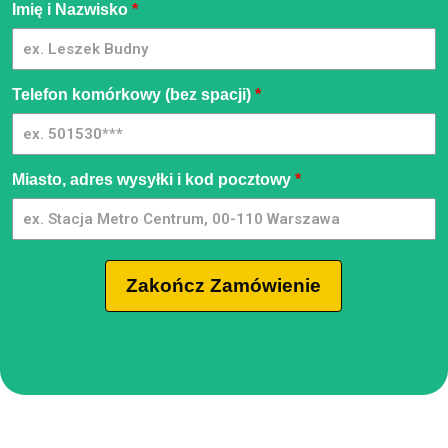
Pressure
Imię i Nazwisko
*
Washer
[PL] -
GpmQMIA
| 02
Telefon komórkowy (bez spacji)
*
Miasto, adres wysyłki i kod pocztowy
*
Zakończ Zamówienie