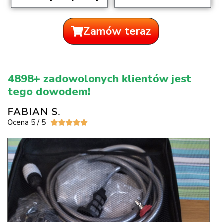
Zamów teraz
4898+ zadowolonych klientów jest
tego dowodem!
FABIAN S.
Ocena 5 / 5




