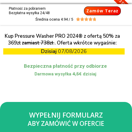
Płatność za pobraniem
Zamów Teraz
Bezpłatna wysyłka 24/48
Średnia ocena 4.94 / 5





Kup Pressure Washer PRO 2024® z ofertą 50% za
369zł
zamiast 738zł
. Oferta wkrótce wygaśnie:
Dzisiaj
07/08/2026
Bezpieczna płatność przy odbiorze
Darmowa wysyłka
4,5€
dzisiaj
WYPEŁNIJ FORMULARZ
ABY ZAMÓWIĆ W OFERCIE