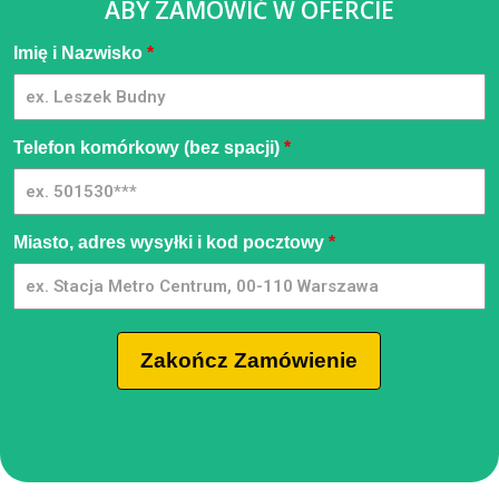
ABY ZAMÓWIĆ W OFERCIE
Pressure
Imię i Nazwisko
*
Washer
[PL] -
GpmQMIA
| 02
Telefon komórkowy (bez spacji)
*
Miasto, adres wysyłki i kod pocztowy
*
Zakończ Zamówienie