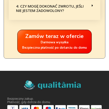
4: CZY MOGĘ DOKONAĆ ZWROTU, JEŚLI
NIE JESTEM ZADOWOLONY?
Zamów teraz w ofercie
Darmowa wysyłka
Bezpieczna płatność po dotarciu do domu
Bezpieczny zakup.
Płatność, gdy dotrze do domu.