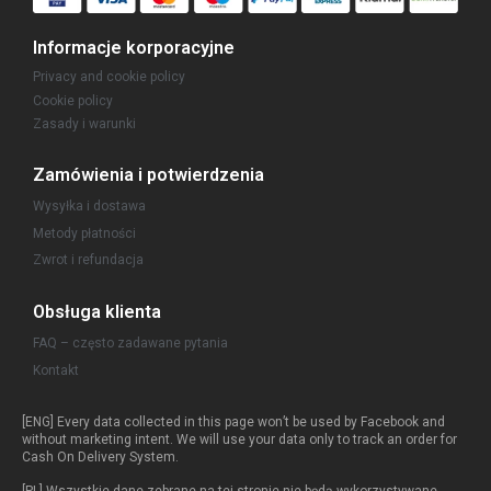
Informacje korporacyjne
Privacy and cookie policy
Cookie policy
Zasady i warunki
Zamówienia i potwierdzenia
Wysyłka i dostawa
Metody płatności
Zwrot i refundacja
Obsługa klienta
FAQ – często zadawane pytania
Kontakt
[ENG] Every data collected in this page won’t be used by Facebook and
without marketing intent. We will use your data only to track an order for
Cash On Delivery System.
[PL] Wszystkie dane zebrane na tej stronie nie będą wykorzystywane