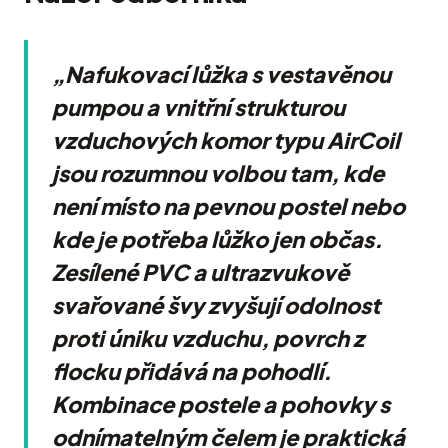
„Nafukovací lůžka s vestavěnou
pumpou a vnitřní strukturou
vzduchových komor typu AirCoil
jsou rozumnou volbou tam, kde
není místo na pevnou postel nebo
kde je potřeba lůžko jen občas.
Zesílené PVC a ultrazvukově
svařované švy zvyšují odolnost
proti úniku vzduchu, povrch z
flocku přidává na pohodlí.
Kombinace postele a pohovky s
odnímatelným čelem je praktická