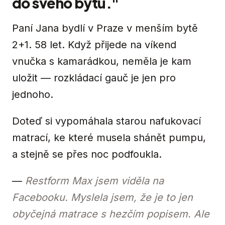
do svého bytu."
Paní Jana bydlí v Praze v menším bytě
2+1. 58 let. Když přijede na víkend
vnučka s kamarádkou, neměla je kam
uložit — rozkládací gauč je jen pro
jednoho.
Doteď si vypomáhala starou nafukovací
matrací, ke které musela shánět pumpu,
a stejně se přes noc podfoukla.
—
Restform Max jsem viděla na
Facebooku. Myslela jsem, že je to jen
obyčejná matrace s hezčím popisem. Ale