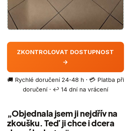
ZKONTROLOVAT DOSTUPNOST
→
🚚 Rychlé doručení 24-48 h · 💳 Platba při
doručení · ↩️ 14 dní na vrácení
„Objednala jsem ji nejdřív na
zkoušku. Teď ji chce i dcera