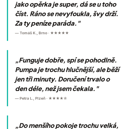
jako opěrka je super, dá se u toho
číst. Ráno se nevyfoukla, švy drží.
Za ty peníze paráda."
— Tomáš K., Brno · ★★★★★
„Funguje dobře, spí se pohodlně.
Pumpa je trochu hlučnější, ale běží
jen tři minuty. Doručení trvalo o
den déle, než jsem čekala."
— Petra L., Plzeň · ★★★★☆
„Do menšího pokoje trochu velká,