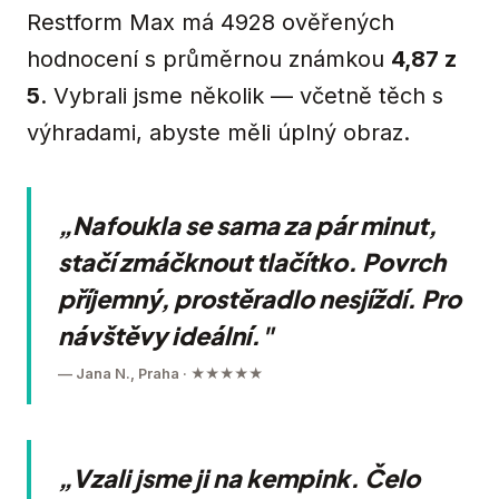
Restform Max má 4928 ověřených
hodnocení s průměrnou známkou
4,87 z
5
. Vybrali jsme několik — včetně těch s
výhradami, abyste měli úplný obraz.
„Nafoukla se sama za pár minut,
stačí zmáčknout tlačítko. Povrch
příjemný, prostěradlo nesjíždí. Pro
návštěvy ideální."
— Jana N., Praha · ★★★★★
„Vzali jsme ji na kempink. Čelo