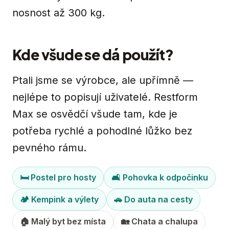
nosnost až 300 kg.
Kde všude se dá použít?
Ptali jsme se výrobce, ale upřímně —
nejlépe to popisují uživatelé. Restform
Max se osvědčí všude tam, kde je
potřeba rychlé a pohodlné lůžko bez
pevného rámu.
🛏 Postel pro hosty
🛋 Pohovka k odpočinku
🏕 Kempink a výlety
🚗 Do auta na cesty
🏠 Malý byt bez místa
🏡 Chata a chalupa