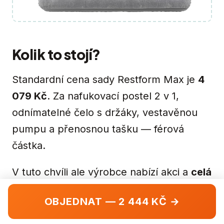
Kolik to stojí?
Standardní cena sady Restform Max je
4
079 Kč
. Za nafukovací postel 2 v 1,
odnímatelné čelo s držáky, vestavěnou
pumpu a přenosnou tašku — férová
částka.
V tuto chvíli ale výrobce nabízí akci a
celá
sada stojí 2 444 Kč
. Vše v balení — nic
OBJEDNAT — 2 444 KČ →
není potřeba dokupovat.