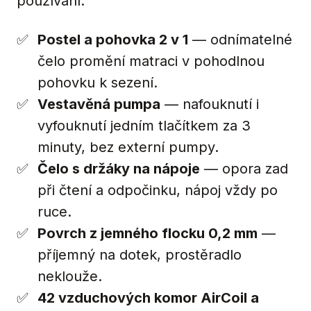
používání:
Postel a pohovka 2 v 1
— odnímatelné
čelo promění matraci v pohodlnou
pohovku k sezení.
Vestavěná pumpa
— nafouknutí i
vyfouknutí jedním tlačítkem za 3
minuty, bez externí pumpy.
Čelo s držáky na nápoje
— opora zad
při čtení a odpočinku, nápoj vždy po
ruce.
Povrch z jemného flocku 0,2 mm
—
příjemný na dotek, prostěradlo
neklouže.
42 vzduchových komor AirCoil a