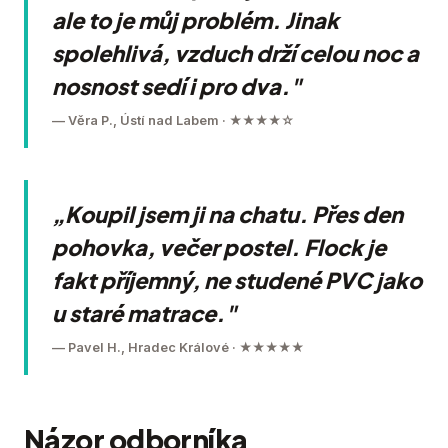
ale to je můj problém. Jinak
spolehlivá, vzduch drží celou noc a
nosnost sedí i pro dva."
— Věra P., Ústí nad Labem · ★★★★☆
„Koupil jsem ji na chatu. Přes den
pohovka, večer postel. Flock je
fakt příjemný, ne studené PVC jako
u staré matrace."
— Pavel H., Hradec Králové · ★★★★★
Názor odborníka