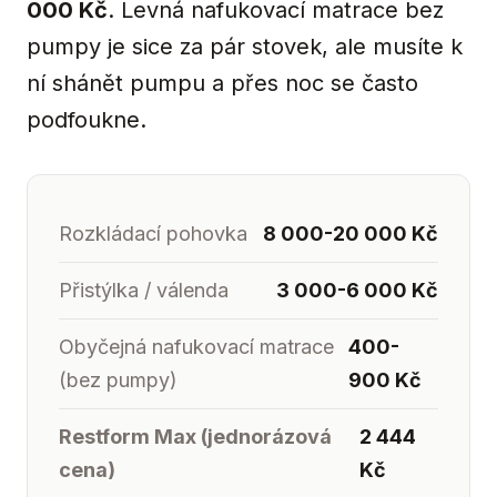
000 Kč
. Levná nafukovací matrace bez
pumpy je sice za pár stovek, ale musíte k
ní shánět pumpu a přes noc se často
podfoukne.
Rozkládací pohovka
8 000-20 000 Kč
Přistýlka / válenda
3 000-6 000 Kč
Obyčejná nafukovací matrace
400-
(bez pumpy)
900 Kč
Restform Max (jednorázová
2 444
cena)
Kč