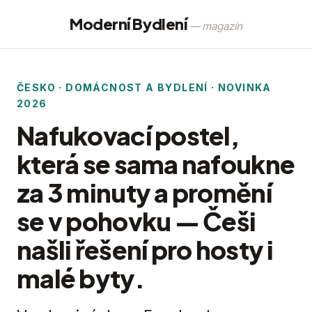
Moderní Bydlení
— magazín
ČESKO · DOMÁCNOST A BYDLENÍ · NOVINKA
2026
Nafukovací postel,
která se sama nafoukne
za 3 minuty a promění
se v pohovku — Češi
našli řešení pro hosty i
malé byty.