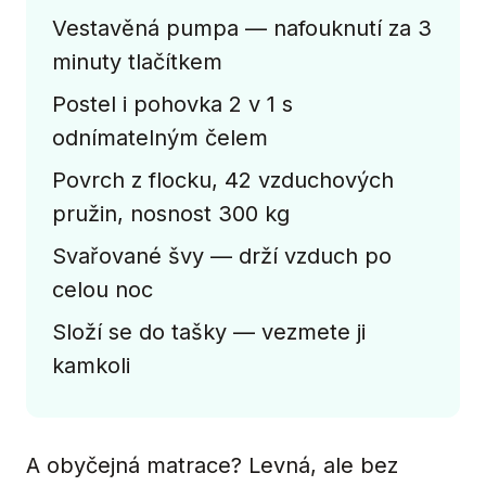
Vestavěná pumpa — nafouknutí za 3
minuty tlačítkem
Postel i pohovka 2 v 1 s
odnímatelným čelem
Povrch z flocku, 42 vzduchových
pružin, nosnost 300 kg
Svařované švy — drží vzduch po
celou noc
Složí se do tašky — vezmete ji
kamkoli
A obyčejná matrace? Levná, ale bez