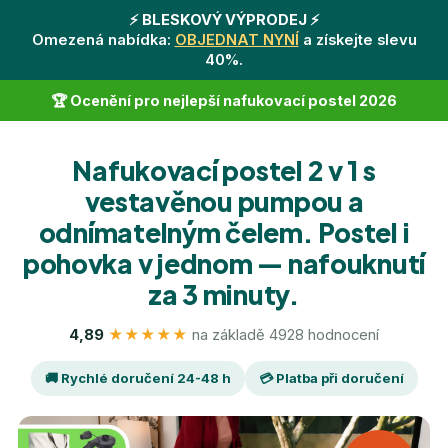
⚡️ BLESKOVÝ VÝPRODEJ ⚡️
Omezená nabídka:
OBJEDNAT NYNÍ
a získejte slevu
40%.
🏆 Ocenění pro nejlepší nafukovací postel 2026
Nafukovací postel 2 v 1 s
vestavěnou pumpou a
odnímatelným čelem. Postel i
pohovka v jednom — nafouknutí
za 3 minuty.
4,89
★★★★★
na základě 4928 hodnocení
🚚 Rychlé doručení 24-48 h
💳 Platba při doručení