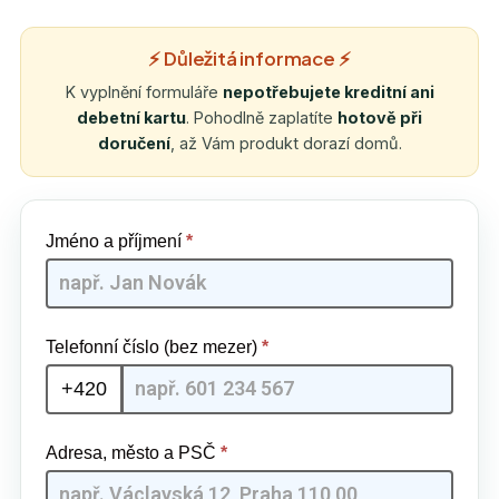
⚡ Důležitá informace ⚡
K vyplnění formuláře
nepotřebujete kreditní ani
debetní kartu
. Pohodlně zaplatíte
hotově při
doručení
, až Vám produkt dorazí domů.
Restform
Jméno a příjmení
*
Max [CZ] -
GpmQMIA
| 05
Telefonní číslo (bez mezer)
*
+420
Adresa, město a PSČ
*