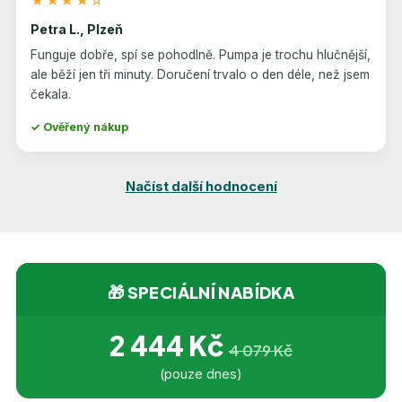
★★★★☆
Petra L., Plzeň
Funguje dobře, spí se pohodlně. Pumpa je trochu hlučnější,
ale běží jen tři minuty. Doručení trvalo o den déle, než jsem
čekala.
✓ Ověřený nákup
Načíst další hodnocení
🎁 SPECIÁLNÍ NABÍDKA
2 444 Kč
4 079 Kč
(pouze dnes)