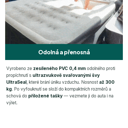
Odolná a přenosná
Vyrobeno ze
zesíleného PVC 0,4 mm
odolného proti
propíchnutí s
ultrazvukově svařovanými švy
UltraSeal
, které brání úniku vzduchu. Nosnost
až 300
kg
. Po vyfouknutí se složí do kompaktních rozměrů a
schová do
přiložené tašky
— vezmete ji do auta i na
výlet.