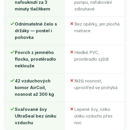
nafouknutí za 3
pumpu, nafukování
minuty tlačítkem
zdlouhavé
Odnímatelné čelo s
Bez opěrky, jen plochá
držáky — postel i
matrace
pohovka
Povrch z jemného
Hladké PVC,
flocku, prostěradlo
prostěradlo sjíždí
neklouže
42 vzduchových
Nižší nosnost,
komor AirCoil,
uprostřed se prohýbá
nosnost až 300 kg
Svařované švy
Lepené švy, riziko
UltraSeal bez úniku
úniku vzduchu přes
vzduchu
noc