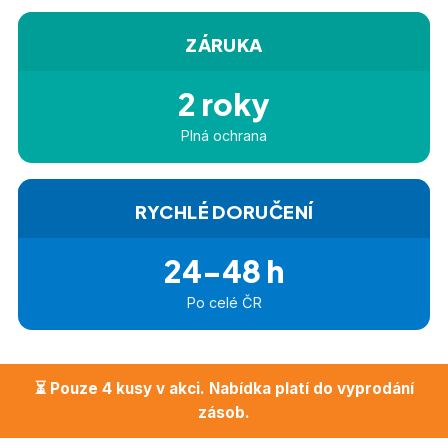
ZÁRUKA
2 roky
Plná ochrana
RYCHLÉ DORUČENÍ
24-48 h
Po celé ČR
⏳ Pouze 4 kusy v akci. Nabídka platí do vyprodání
zásob.