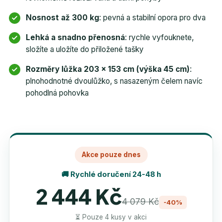
Nosnost až 300 kg
: pevná a stabilní opora pro dva
Lehká a snadno přenosná
: rychle vyfouknete,
složíte a uložíte do přiložené tašky
Rozměry lůžka 203 × 153 cm (výška 45 cm)
:
plnohodnotné dvoulůžko, s nasazeným čelem navíc
pohodlná pohovka
Akce pouze dnes
🚚 Rychlé doručení 24-48 h
2 444 Kč
4 079 Kč
-40%
⏳ Pouze 4 kusy v akci