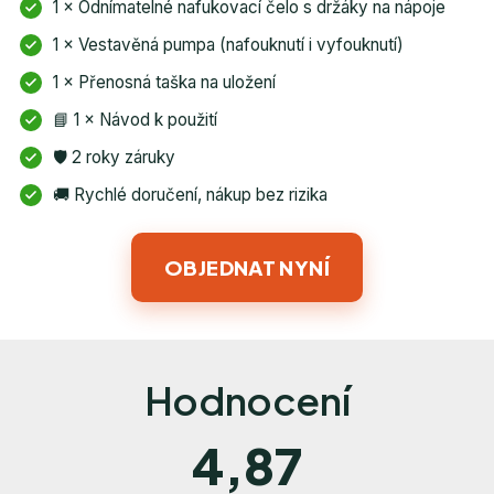
1 × Odnímatelné nafukovací čelo s držáky na nápoje
1 × Vestavěná pumpa (nafouknutí i vyfouknutí)
1 × Přenosná taška na uložení
📘 1 × Návod k použití
🛡️ 2 roky záruky
🚚 Rychlé doručení, nákup bez rizika
OBJEDNAT NYNÍ
Hodnocení
4,87