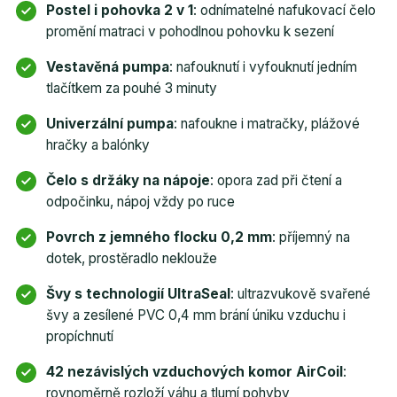
Postel i pohovka 2 v 1
: odnímatelné nafukovací čelo
promění matraci v pohodlnou pohovku k sezení
Vestavěná pumpa
: nafouknutí i vyfouknutí jedním
tlačítkem za pouhé 3 minuty
Univerzální pumpa
: nafoukne i matračky, plážové
hračky a balónky
Čelo s držáky na nápoje
: opora zad při čtení a
odpočinku, nápoj vždy po ruce
Povrch z jemného flocku 0,2 mm
: příjemný na
dotek, prostěradlo neklouže
Švy s technologií UltraSeal
: ultrazvukově svařené
švy a zesílené PVC 0,4 mm brání úniku vzduchu i
propíchnutí
42 nezávislých vzduchových komor AirCoil
:
rovnoměrně rozloží váhu a tlumí pohyby