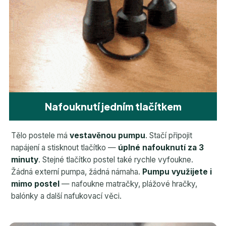
Nafouknutí jedním tlačítkem
Tělo postele má
vestavěnou pumpu
. Stačí připojit
napájení a stisknout tlačítko —
úplné nafouknutí za 3
minuty
. Stejné tlačítko postel také rychle vyfoukne.
Žádná externí pumpa, žádná námaha.
Pumpu využijete i
mimo postel
— nafoukne matračky, plážové hračky,
balónky a další nafukovací věci.