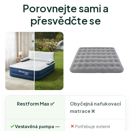
Porovnejte sami a
přesvědčte se
Restform Max ✅
Obyčejná nafukovací
matrace ❌
Vestavěná pumpa —
Potřebuje externí