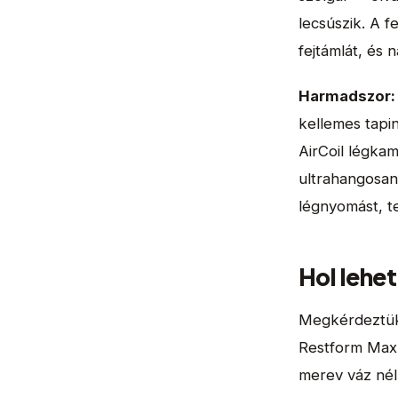
lecsúszik. A f
fejtámlát, és
Harmadszor: 
kellemes tapi
AirCoil légkam
ultrahangosan 
légnyomást, t
Hol lehe
Megkérdeztük 
Restform Max 
merev váz nél