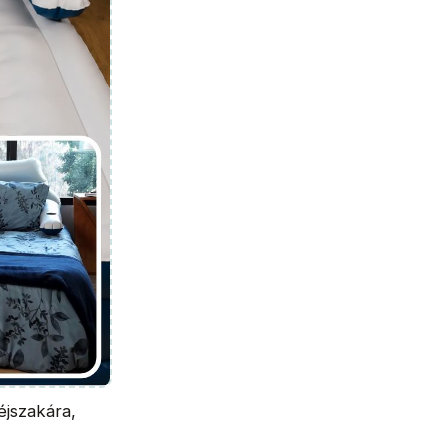
éjszakára,