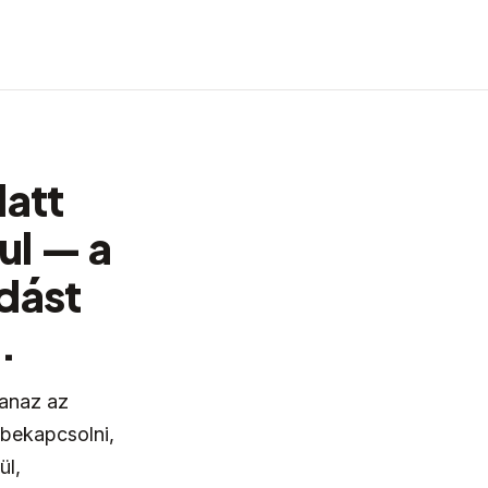
latt
ul — a
dást
.
yanaz az
 bekapcsolni,
ül,