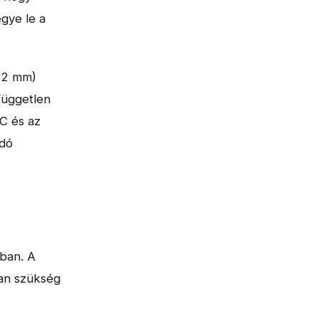
gye le a
0,2 mm)
független
VC és az
ndó
bban. A
van szükség