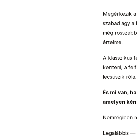
Megérkezik a 
szabad ágy a 
még rosszabb.
értelme.
A klasszikus 
keríteni, a fe
lecsúszik róla
És mi van, h
amelyen kény
Nemrégiben m
Legalábbis — e