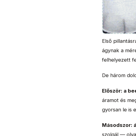
Első pillantás
ágynak a mére
felhelyezett f
De három dolo
Először: a b
áramot és meg
gyorsan le is 
Másodszor: 
szolgál — olv