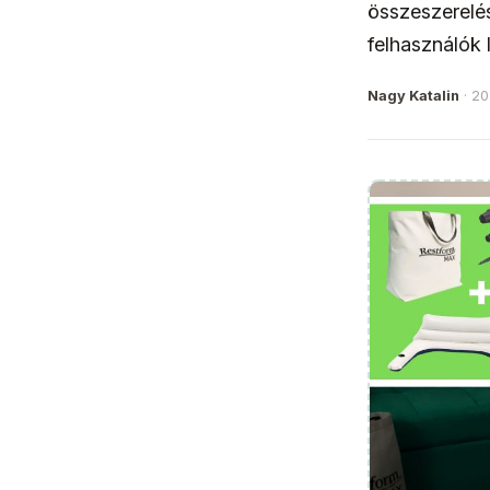
összeszerelés
felhasználók l
Nagy Katalin
· 20