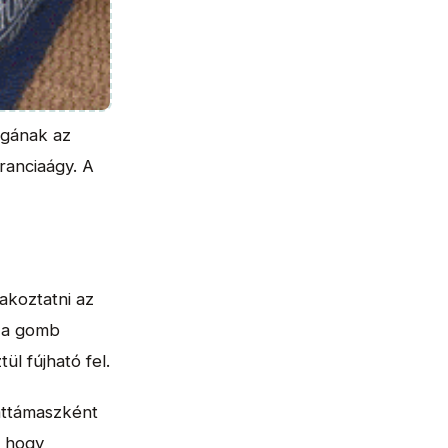
agának az
ranciaágy. A
akoztatni az
z a gomb
ül fújható fel.
háttámaszként
, hogy