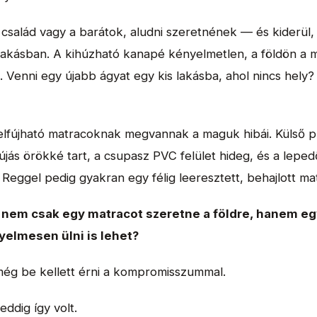
család vagy a barátok, aludni szeretnének — és kiderül,
lakásban. A kihúzható kanapé kényelmetlen, a földön a 
 Venni egy újabb ágyat egy kis lakásba, ahol nincs hely?
felfújható matracoknak megvannak a maguk hibái. Külső p
lfújás örökké tart, a csupasz PVC felület hideg, és a leped
. Reggel pedig gyakran egy félig leeresztett, behajlott m
a nem csak egy matracot szeretne a földre, hanem eg
elmesen ülni is lehet?
ég be kellett érni a kompromisszummal.
ddig így volt.