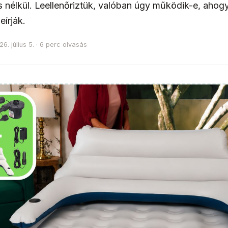
 nélkül. Leellenőriztük, valóban úgy működik-e, ahog
eírják.
26. július 5. · 6 perc olvasás