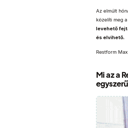
Az elmúlt hó
közelíti meg 
levehető fej
és elvihető.
Restform Max 
Mi az a 
egyszerű