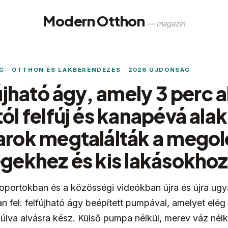
Modern Otthon
— magazin
 · OTTHON ÉS LAKBERENDEZÉS · 2026 ÚJDONSÁG
újható ágy, amely 3 perc a
l felfúj és kanapévá alak
rok megtalálták a megol
gekhez és kis lakásokhoz
portokban és a közösségi videókban újra és újra ug
 fel: felfújható ágy beépített pumpával, amelyet elég
úlva alvásra kész. Külső pumpa nélkül, merev váz nélk