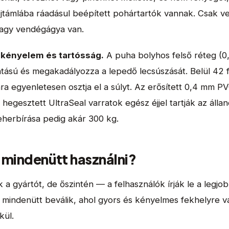
ejtámlába ráadásul beépített pohártartók vannak. Csak ve
 nagy vendégágya van.
kényelem és tartósság.
A puha bolyhos felső réteg (
ntású és megakadályozza a lepedő lecsúszását. Belül 42 
ra egyenletesen osztja el a súlyt. Az erősített 0,4 mm P
hegesztett UltraSeal varratok egész éjjel tartják az álla
eherbírása pedig akár 300 kg.
t mindenütt használni?
a gyártót, de őszintén — a felhasználók írják le a legjo
mindenütt beválik, ahol gyors és kényelmes fekhelyre 
kül.