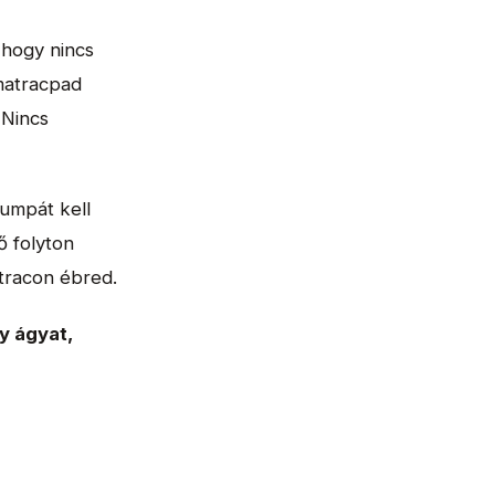
 hogy nincs
matracpad
 Nincs
umpát kell
ő folyton
atracon ébred.
y ágyat,