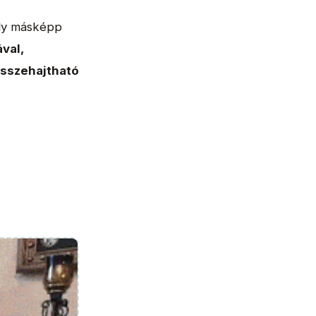
ely másképp
val,
összehajtható