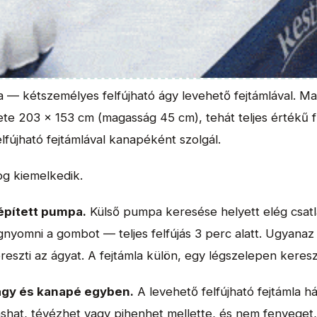
ra — kétszemélyes felfújható ágy levehető fejtámlával. M
te 203 × 153 cm (magasság 45 cm), tehát teljes értékű f
elfújható fejtámlával kanapéként szolgál.
g kiemelkedik.
eépített pumpa.
Külső pumpa keresése helyett elég csatl
nyomni a gombot — teljes felfújás 3 perc alatt. Ugyana
ereszti az ágyat. A fejtámla külön, egy légszelepen kereszt
ágy és kanapé egyben.
A levehető felfújható fejtámla 
ashat, tévézhet vagy pihenhet mellette, és nem fenyeget