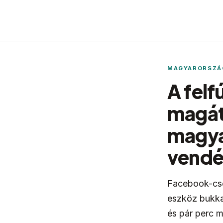
MAGYARORSZÁG
A felf
magátó
magya
vendé
Facebook-cso
eszköz bukkan
és pár perc m