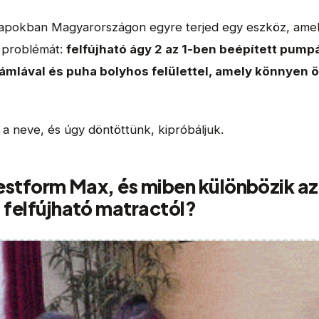
napokban Magyarországon egyre terjed egy eszköz, am
a problémát:
felfújható ágy 2 az 1-ben beépített pumpá
támlával és puha bolyhos felülettel, amely könnyen 
a neve, és úgy döntöttünk, kipróbáljuk.
Restform Max, és miben különbözik az
 felfújható matractól?