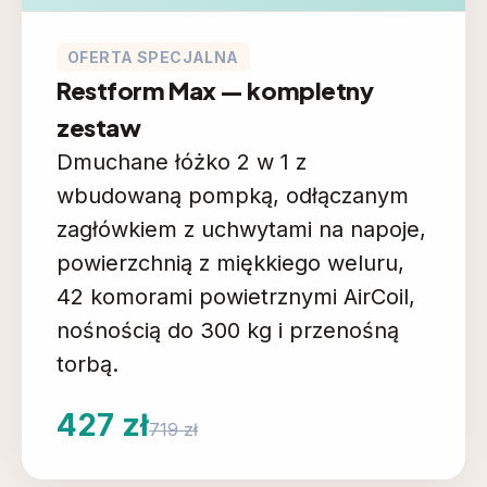
OFERTA SPECJALNA
Restform Max — kompletny
zestaw
Dmuchane łóżko 2 w 1 z
wbudowaną pompką, odłączanym
zagłówkiem z uchwytami na napoje,
powierzchnią z miękkiego weluru,
42 komorami powietrznymi AirCoil,
nośnością do 300 kg i przenośną
torbą.
427 zł
719 zł