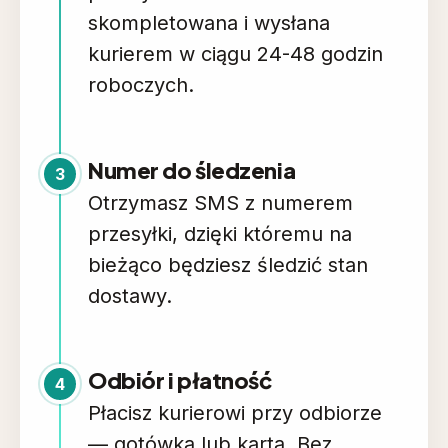
skompletowana i wysłana
kurierem w ciągu 24-48 godzin
roboczych.
Numer do śledzenia
3
Otrzymasz SMS z numerem
przesyłki, dzięki któremu na
bieżąco będziesz śledzić stan
dostawy.
Odbiór i płatność
4
Płacisz kurierowi przy odbiorze
— gotówką lub kartą. Bez