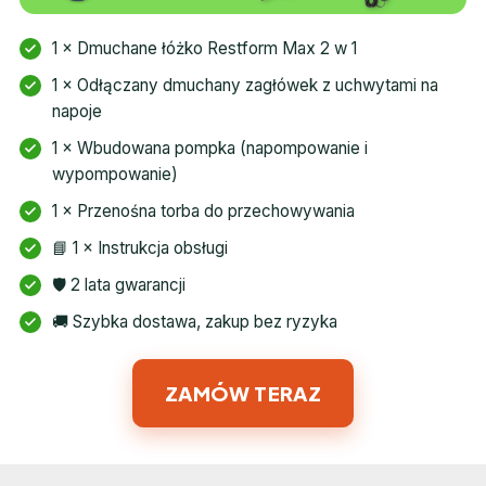
1 × Dmuchane łóżko Restform Max 2 w 1
1 × Odłączany dmuchany zagłówek z uchwytami na
napoje
1 × Wbudowana pompka (napompowanie i
wypompowanie)
1 × Przenośna torba do przechowywania
📘 1 × Instrukcja obsługi
🛡️ 2 lata gwarancji
🚚 Szybka dostawa, zakup bez ryzyka
ZAMÓW TERAZ