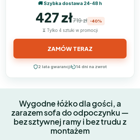
🚚 Szybka dostawa 24-48 h
427 zł
719 zł
-40%
⏳ Tylko 4 sztuki w promocji
ZAMÓW TERAZ
2 lata gwarancji
14 dni na zwrot
Wygodne łóżko dla gości, a
zarazem sofa do odpoczynku —
bez sztywnej ramy i bez trudu z
montażem