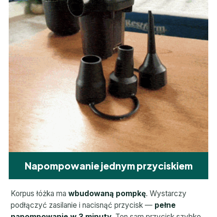
Napompowanie jednym przyciskiem
Korpus łóżka ma
wbudowaną pompkę
. Wystarczy
podłączyć zasilanie i nacisnąć przycisk —
pełne
napompowanie w 3 minuty
. Ten sam przycisk szybko