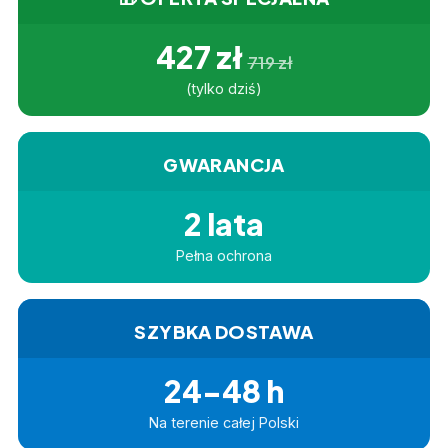
427 zł
719 zł
(tylko dziś)
GWARANCJA
2 lata
Pełna ochrona
SZYBKA DOSTAWA
24-48 h
Na terenie całej Polski