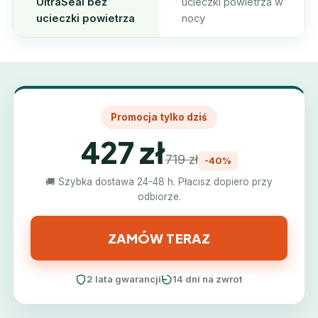
UltraSeal bez
ucieczki powietrza w
ucieczki powietrza
nocy
Promocja tylko dziś
427 zł
719 zł
-40%
🚚 Szybka dostawa 24-48 h. Płacisz dopiero przy
odbiorze.
ZAMÓW TERAZ
2 lata gwarancji
14 dni na zwrot