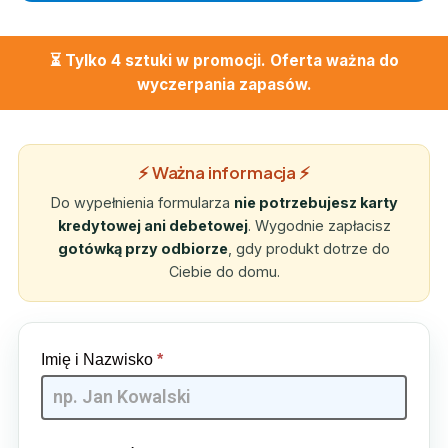
⏳ Tylko 4 sztuki w promocji. Oferta ważna do
wyczerpania zapasów.
⚡ Ważna informacja ⚡
Do wypełnienia formularza
nie potrzebujesz karty
kredytowej ani debetowej
. Wygodnie zapłacisz
gotówką przy odbiorze
, gdy produkt dotrze do
Ciebie do domu.
Restform
Imię i Nazwisko
*
Max [PL]
- GQMIA
| 05