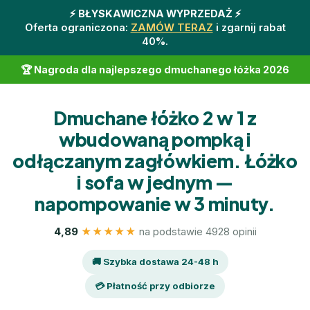
⚡️ BŁYSKAWICZNA WYPRZEDAŻ ⚡️
Oferta ograniczona:
ZAMÓW TERAZ
i zgarnij rabat
40%.
🏆 Nagroda dla najlepszego dmuchanego łóżka 2026
Dmuchane łóżko 2 w 1 z
wbudowaną pompką i
odłączanym zagłówkiem. Łóżko
i sofa w jednym —
napompowanie w 3 minuty.
4,89
★★★★★
na podstawie 4928 opinii
🚚 Szybka dostawa 24-48 h
💳 Płatność przy odbiorze