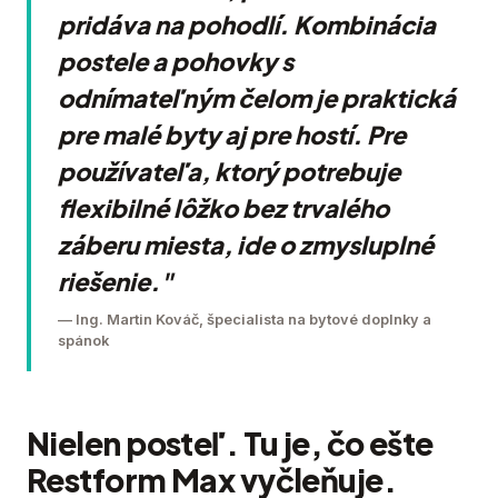
pridáva na pohodlí. Kombinácia
postele a pohovky s
odnímateľným čelom je praktická
pre malé byty aj pre hostí. Pre
používateľa, ktorý potrebuje
flexibilné lôžko bez trvalého
záberu miesta, ide o zmysluplné
riešenie."
— Ing. Martin Kováč, špecialista na bytové doplnky a
spánok
Nielen posteľ. Tu je, čo ešte
Restform Max vyčleňuje.