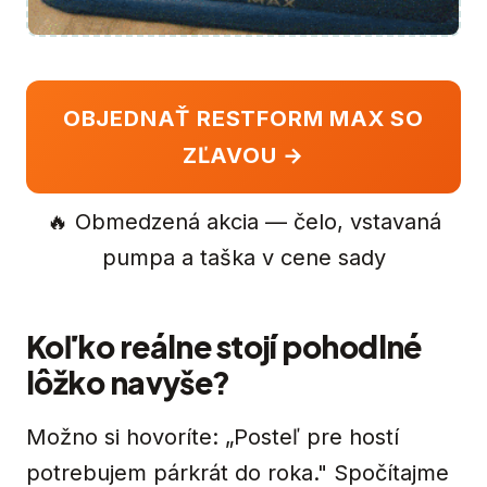
OBJEDNAŤ RESTFORM MAX SO
ZĽAVOU →
🔥 Obmedzená akcia — čelo, vstavaná
pumpa a taška v cene sady
Koľko reálne stojí pohodlné
lôžko navyše?
Možno si hovoríte: „Posteľ pre hostí
potrebujem párkrát do roka." Spočítajme