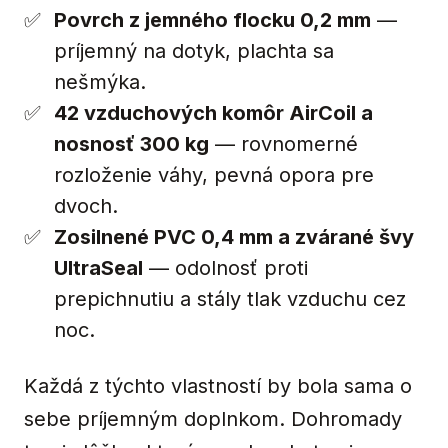
Povrch z jemného flocku 0,2 mm
—
príjemný na dotyk, plachta sa
nešmýka.
42 vzduchových komôr AirCoil a
nosnosť 300 kg
— rovnomerné
rozloženie váhy, pevná opora pre
dvoch.
Zosilnené PVC 0,4 mm a zvárané švy
UltraSeal
— odolnosť proti
prepichnutiu a stály tlak vzduchu cez
noc.
Každá z týchto vlastností by bola sama o
sebe príjemným doplnkom. Dohromady