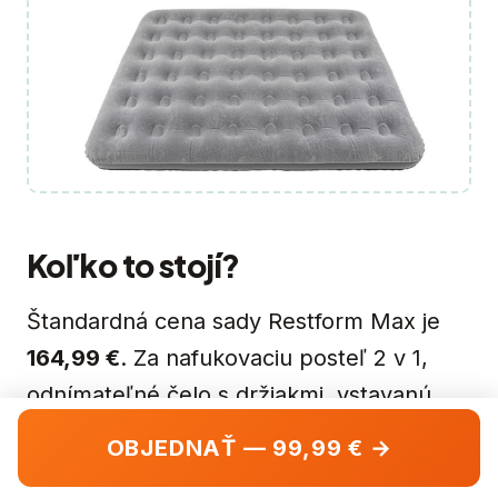
Koľko to stojí?
Štandardná cena sady Restform Max je
164,99 €
. Za nafukovaciu posteľ 2 v 1,
odnímateľné čelo s držiakmi, vstavanú
pumpu a prenosnú tašku — férová suma.
OBJEDNAŤ — 99,99 € →
V tejto chvíli však výrobca ponúka akciu a