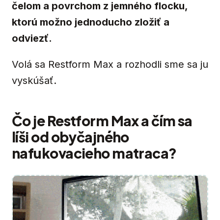
čelom a povrchom z jemného flocku,
ktorú možno jednoducho zložiť a
odviezť.
Volá sa Restform Max a rozhodli sme sa ju
vyskúšať.
Čo je Restform Max a čím sa
líši od obyčajného
nafukovacieho matraca?