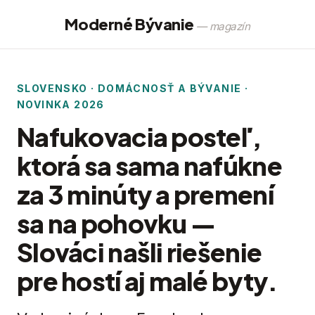
Moderné Bývanie
— magazín
SLOVENSKO · DOMÁCNOSŤ A BÝVANIE ·
NOVINKA 2026
Nafukovacia posteľ,
ktorá sa sama nafúkne
za 3 minúty a premení
sa na pohovku —
Slováci našli riešenie
pre hostí aj malé byty.