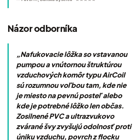
Názor odborníka
„Nafukovacie lôžka so vstavanou
pumpou a vnútornou štruktúrou
vzduchových komôr typu AirCoil
sú rozumnou voľbou tam, kde nie
je miesto na pevnú posteľ alebo
kde je potrebné lôžko len občas.
Zosilnené PVC a ultrazvukovo
zvárané švy zvyšujú odolnosť proti
úniku vzduchu, povrch z flocku