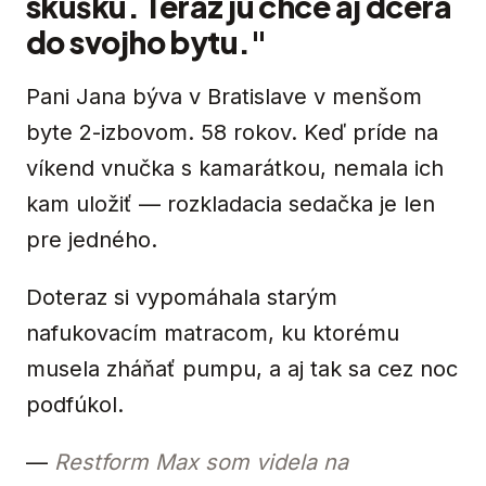
skúšku. Teraz ju chce aj dcéra
do svojho bytu."
Pani Jana býva v Bratislave v menšom
byte 2-izbovom. 58 rokov. Keď príde na
víkend vnučka s kamarátkou, nemala ich
kam uložiť — rozkladacia sedačka je len
pre jedného.
Doteraz si vypomáhala starým
nafukovacím matracom, ku ktorému
musela zháňať pumpu, a aj tak sa cez noc
podfúkol.
—
Restform Max som videla na