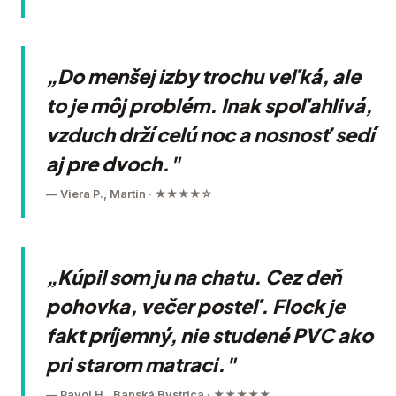
„Do menšej izby trochu veľká, ale
to je môj problém. Inak spoľahlivá,
vzduch drží celú noc a nosnosť sedí
aj pre dvoch."
— Viera P., Martin · ★★★★☆
„Kúpil som ju na chatu. Cez deň
pohovka, večer posteľ. Flock je
fakt príjemný, nie studené PVC ako
pri starom matraci."
— Pavol H., Banská Bystrica · ★★★★★