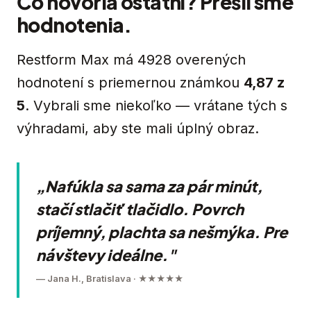
Čo hovoria ostatní? Prešli sme
hodnotenia.
Restform Max má 4928 overených
hodnotení s priemernou známkou
4,87 z
5
. Vybrali sme niekoľko — vrátane tých s
výhradami, aby ste mali úplný obraz.
„Nafúkla sa sama za pár minút,
stačí stlačiť tlačidlo. Povrch
príjemný, plachta sa nešmýka. Pre
návštevy ideálne."
— Jana H., Bratislava · ★★★★★