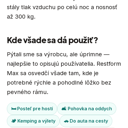
stály tlak vzduchu po celú noc a nosnosť
až 300 kg.
Kde všade sa dá použiť?
Pýtali sme sa výrobcu, ale úprimne —
najlepšie to opisujú používatelia. Restform
Max sa osvedčí všade tam, kde je
potrebné rýchle a pohodlné lôžko bez
pevného rámu.
🛏 Posteľ pre hostí
🛋 Pohovka na oddych
🏕 Kemping a výlety
🚗 Do auta na cesty