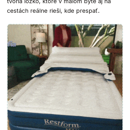
tvoria lôžko, ktoré v malom byte aj na
cestách reálne rieši, kde prespať.