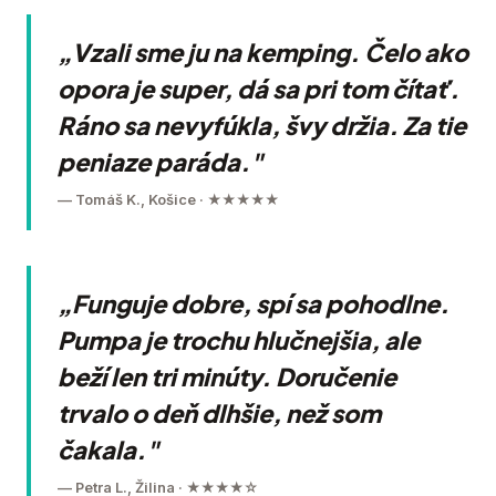
„Vzali sme ju na kemping. Čelo ako
opora je super, dá sa pri tom čítať.
Ráno sa nevyfúkla, švy držia. Za tie
peniaze paráda."
— Tomáš K., Košice · ★★★★★
„Funguje dobre, spí sa pohodlne.
Pumpa je trochu hlučnejšia, ale
beží len tri minúty. Doručenie
trvalo o deň dlhšie, než som
čakala."
— Petra L., Žilina · ★★★★☆