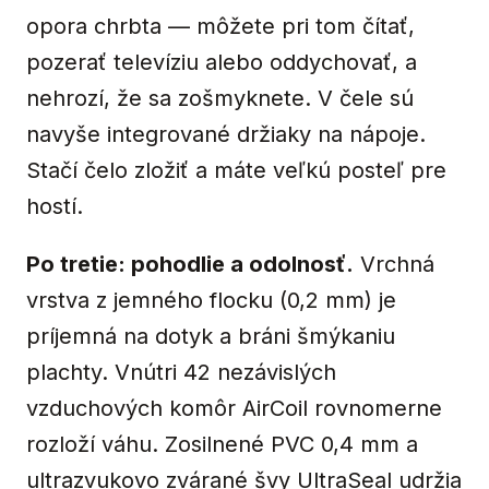
opora chrbta — môžete pri tom čítať,
pozerať televíziu alebo oddychovať, a
nehrozí, že sa zošmyknete. V čele sú
navyše integrované držiaky na nápoje.
Stačí čelo zložiť a máte veľkú posteľ pre
hostí.
Po tretie: pohodlie a odolnosť.
Vrchná
vrstva z jemného flocku (0,2 mm) je
príjemná na dotyk a bráni šmýkaniu
plachty. Vnútri 42 nezávislých
vzduchových komôr AirCoil rovnomerne
rozloží váhu. Zosilnené PVC 0,4 mm a
ultrazvukovo zvárané švy UltraSeal udržia