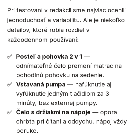
Pri testovaní v redakcii sme najviac ocenili
jednoduchosť a variabilitu. Ale je niekoľko
detailov, ktoré robia rozdiel v
každodennom používaní:
Posteľ a pohovka 2 v 1
—
odnímateľné čelo premení matrac na
pohodlnú pohovku na sedenie.
Vstavaná pumpa
— nafúknutie aj
vyfúknutie jedným tlačidlom za 3
minúty, bez externej pumpy.
Čelo s držiakmi na nápoje
— opora
chrbta pri čítaní a oddychu, nápoj vždy
poruke.