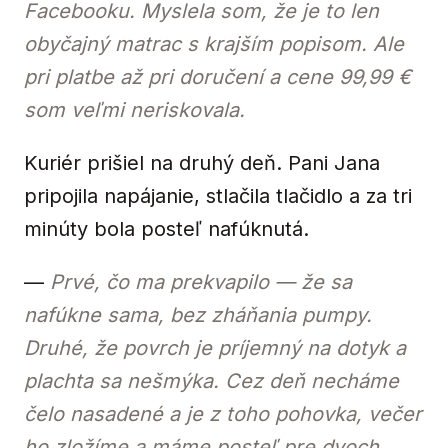
Facebooku. Myslela som, že je to len
obyčajný matrac s krajším popisom. Ale
pri platbe až pri doručení a cene 99,99 €
som veľmi neriskovala.
Kuriér prišiel na druhý deň. Pani Jana
pripojila napájanie, stlačila tlačidlo a za tri
minúty bola posteľ nafúknutá.
—
Prvé, čo ma prekvapilo — že sa
nafúkne sama, bez zháňania pumpy.
Druhé, že povrch je príjemný na dotyk a
plachta sa nešmýka. Cez deň necháme
čelo nasadené a je z toho pohovka, večer
ho zložíme a máme posteľ pre dvoch.