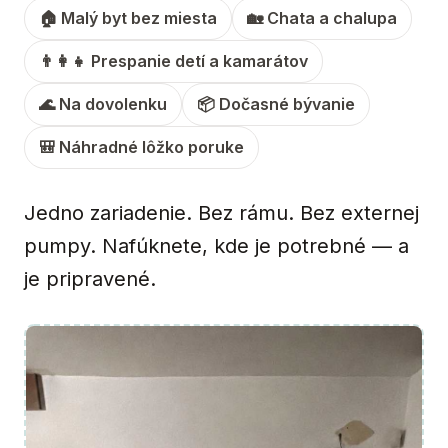
🏠 Malý byt bez miesta
🏡 Chata a chalupa
👨‍👩‍👧 Prespanie detí a kamarátov
🌊 Na dovolenku
📦 Dočasné bývanie
🎒 Náhradné lôžko poruke
Jedno zariadenie. Bez rámu. Bez externej
pumpy. Nafúknete, kde je potrebné — a
je pripravené.