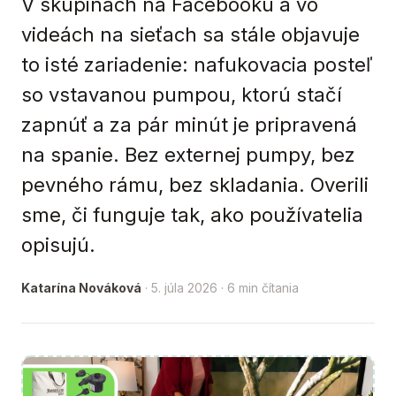
V skupinách na Facebooku a vo
videách na sieťach sa stále objavuje
to isté zariadenie: nafukovacia posteľ
so vstavanou pumpou, ktorú stačí
zapnúť a za pár minút je pripravená
na spanie. Bez externej pumpy, bez
pevného rámu, bez skladania. Overili
sme, či funguje tak, ako používatelia
opisujú.
Katarína Nováková
· 5. júla 2026 · 6 min čítania