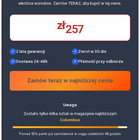
wkrótce wzrośnie. Zamów TERAZ, aby kupić w tej cenie.
zł
257
2 lata gwarancji
Zwrot w 30 dni
Dostawa 24-48h
Płatność przy odbiorze
Zamów teraz w najniższej cenie
Uwaga
Zostało tylko kilka sztuk w magazynie najbliższym
Columbus
Ponad 92% partii już zamówione w ciągu ostatnich 48 godzin