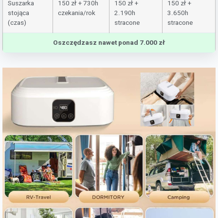
Suszarka
150 zł + 730h
150 zł +
150 zł +
stojąca
czekania/rok
2.190h
3.650h
(czas)
stracone
stracone
Oszczędzasz nawet ponad 7.000 zł