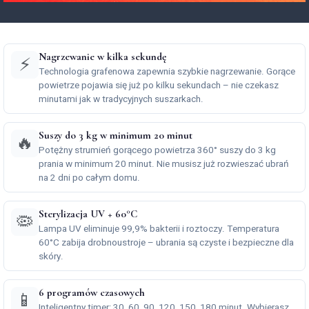
Nagrzewanie w kilka sekundę
⚡
Technologia grafenowa zapewnia szybkie nagrzewanie. Gorące
powietrze pojawia się już po kilku sekundach – nie czekasz
minutami jak w tradycyjnych suszarkach.
Suszy do 3 kg w minimum 20 minut
🔥
Potężny strumień gorącego powietrza 360° suszy do 3 kg
prania w minimum 20 minut. Nie musisz już rozwieszać ubrań
na 2 dni po całym domu.
Sterylizacja UV + 60°C
🦠
Lampa UV eliminuje 99,9% bakterii i roztoczy. Temperatura
60°C zabija drobnoustroje – ubrania są czyste i bezpieczne dla
skóry.
6 programów czasowych
📱
Inteligentny timer: 30, 60, 90, 120, 150, 180 minut. Wybierasz