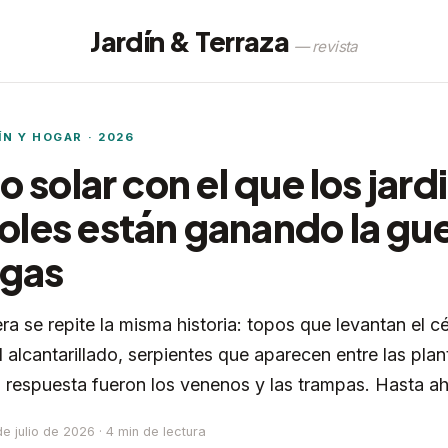
Jardín & Terraza
— revista
ÍN Y HOGAR · 2026
co solar con el que los jar
les están ganando la gue
agas
a se repite la misma historia: topos que levantan el c
l alcantarillado, serpientes que aparecen entre las pla
a respuesta fueron los venenos y las trampas. Hasta ah
de julio de 2026 · 4 min de lectura