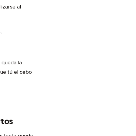
izarse al
.
e queda la
que tú el cebo
rtos
as tanto queda