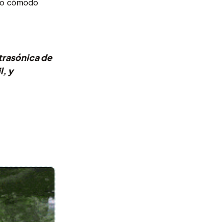
ndo cómodo
ltrasónica de
l, y