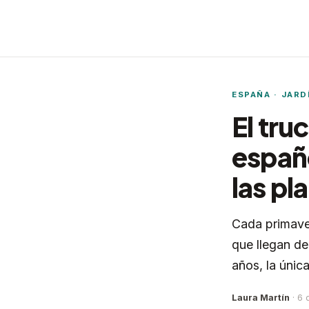
ESPAÑA · JARD
El tru
españo
las pl
Cada primaver
que llegan de
años, la únic
Laura Martín
· 6 