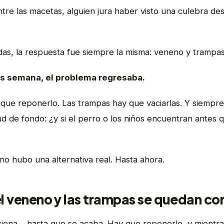
tre las macetas, alguien jura haber visto una culebra desl
as, la respuesta fue siempre la misma: veneno y trampas
s semana, el problema regresaba.
y que reponerlo. Las trampas hay que vaciarlas. Y siempr
d de fondo: ¿y si el perro o los niños encuentran antes 
no hubo una alternativa real. Hasta ahora.
el veneno y las trampas se quedan co
unciona… hasta que se acaba. Hay que reponerlo, y mientr