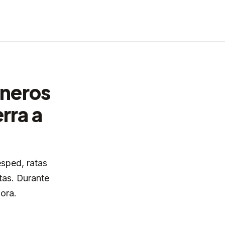
dineros
rra a
ésped, ratas
ntas. Durante
ora.