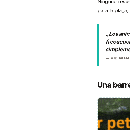
Ninguno resue
para la plaga,
„Los anima
frecuenci
simplemen
— Miguel Her
Una barr