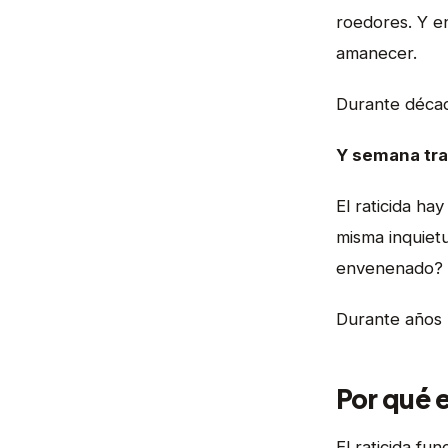
roedores. Y en
amanecer.
Durante décad
Y semana tra
El raticida ha
misma inquietu
envenenado?
Durante años 
Por qué 
El raticida f