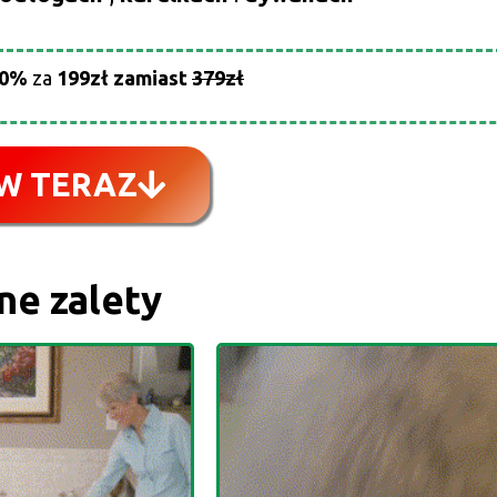
40%
za
199zł
zamiast
379zł
W TERAZ
e zalety