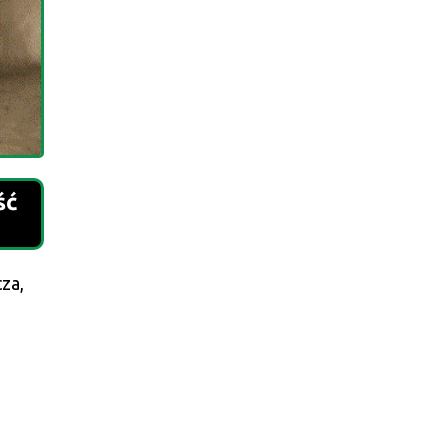
ść
za,