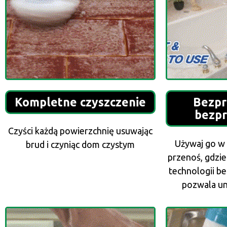
Kompletne czyszczenie
Bezp
bezp
Czyści każdą powierzchnię usuwając
Używaj go w
brud i czyniąc dom czystym
przenoś, gdzie
technologii b
pozwala u