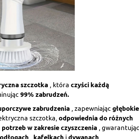
ryczna szczotka
, która
czyści każdą
minując
99% zabrudzeń.
 uporczywe zabrudzenia
, zapewniając
głębokie
lektryczna szczotka,
odpowiednia do różnych
h
potrzeb w zakresie czyszczenia
, gwarantują
odłogach
,
kafelkach
i
dywanach