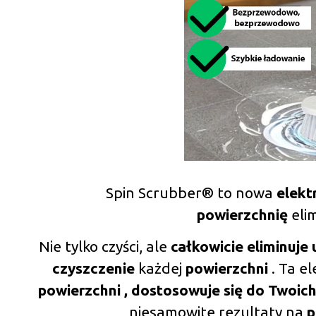
Spin Scrubber® to nowa
elekt
powierzchnię
eli
Nie tylko czyści, ale
całkowicie eliminuje
czyszczenie
każdej
powierzchni
. Ta e
powierzchni , dostosowuje się do Twoic
niesamowite rezultaty na
p