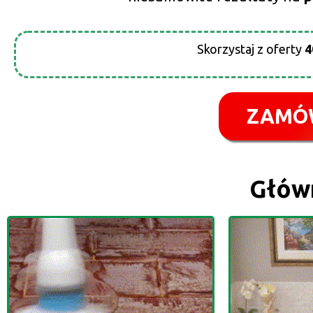
Skorzystaj z oferty
ZAMÓ
Główn