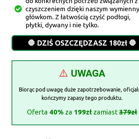
do konkretnych potrzeb związanych z
czyszczeniem dzięki naszym wymienn
główkom. Z łatwością czyść podłogi,
płytki, dywany i nie tylko.
🛑 DZIŚ OSZCZĘDZASZ 180zł 🛑
⚠️
UWAGA
Biorąc pod uwagę duże zapotrzebowanie, oficjal
kończymy zapasy tego produktu.
Oferta
40%
za
199zł
zamiast
379zł