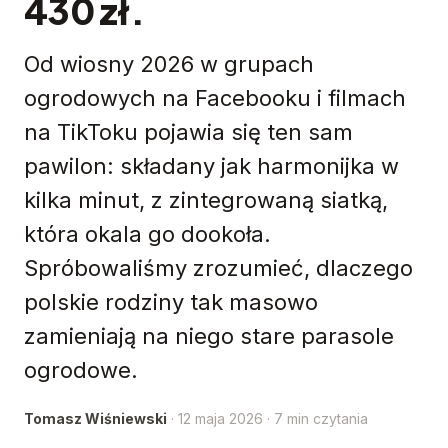
430 zł.
Od wiosny 2026 w grupach
ogrodowych na Facebooku i filmach
na TikToku pojawia się ten sam
pawilon: składany jak harmonijka w
kilka minut, z zintegrowaną siatką,
która okala go dookoła.
Spróbowaliśmy zrozumieć, dlaczego
polskie rodziny tak masowo
zamieniają na niego stare parasole
ogrodowe.
Tomasz Wiśniewski
· 12 maja 2026 · 7 min czytania