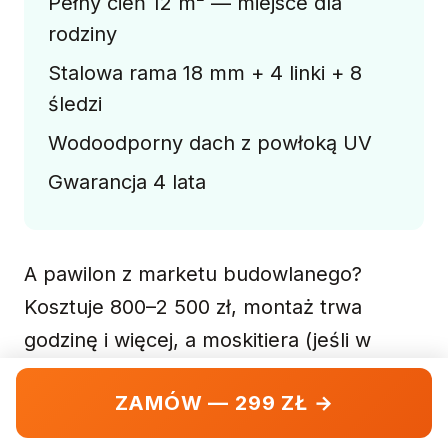
Pełny cień 12 m² — miejsce dla
rodziny
Stalowa rama 18 mm + 4 linki + 8
śledzi
Wodoodporny dach z powłoką UV
Gwarancja 4 lata
A pawilon z marketu budowlanego?
Kosztuje 800–2 500 zł, montaż trwa
godzinę i więcej, a moskitiera (jeśli w
ogóle jest) zazwyczaj dochodzi osobno.
ZAMÓW — 299 ZŁ →
Starlyf® załatwia wszystko w jednym
pudełku.