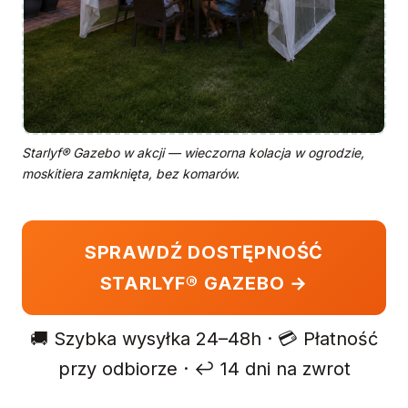
Starlyf® Gazebo w akcji — wieczorna kolacja w ogrodzie,
moskitiera zamknięta, bez komarów.
SPRAWDŹ DOSTĘPNOŚĆ
STARLYF® GAZEBO →
🚚 Szybka wysyłka 24–48h · 💳 Płatność
przy odbiorze · ↩️ 14 dni na zwrot