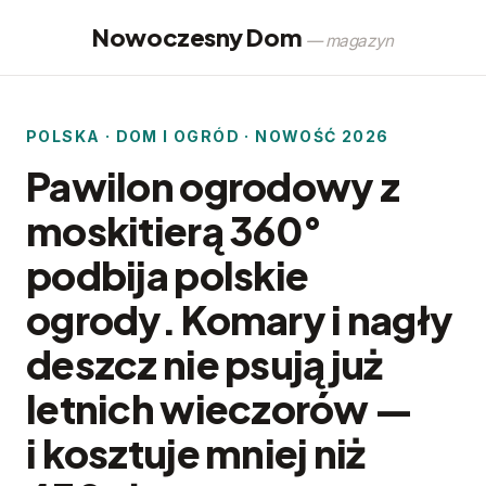
Nowoczesny Dom
— magazyn
POLSKA · DOM I OGRÓD · NOWOŚĆ 2026
Pawilon ogrodowy z
moskitierą 360°
podbija polskie
ogrody. Komary i nagły
deszcz nie psują już
letnich wieczorów —
i kosztuje mniej niż