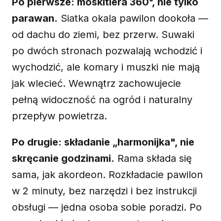
Po pierwsze: moskitiera 360°, nie tylko
parawan.
Siatka okala pawilon dookoła —
od dachu do ziemi, bez przerw. Suwaki
po dwóch stronach pozwalają wchodzić i
wychodzić, ale komary i muszki nie mają
jak wlecieć. Wewnątrz zachowujecie
pełną widoczność na ogród i naturalny
przepływ powietrza.
Po drugie: składanie „harmonijka", nie
skręcanie godzinami.
Rama składa się
sama, jak akordeon. Rozkładacie pawilon
w 2 minuty, bez narzędzi i bez instrukcji
obsługi — jedna osoba sobie poradzi. Po