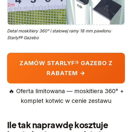
Detal moskitiery 360° i stalowej ramy 18 mm pawilonu
Starlyf® Gazebo
ZAMÓW STARLYF® GAZEBO Z
RABATEM →
🔥 Oferta limitowana — moskitiera 360° +
komplet kotwic w cenie zestawu
Ile tak naprawdę kosztuje