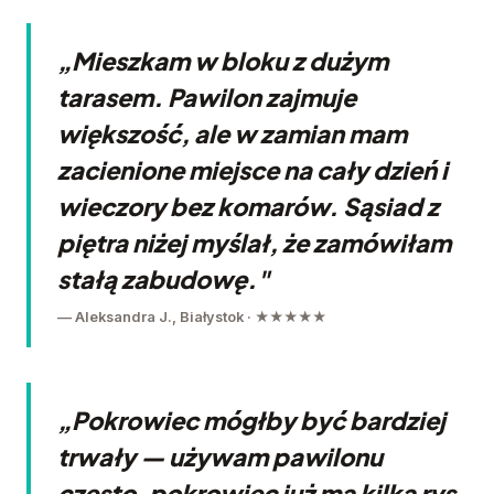
„Mieszkam w bloku z dużym
tarasem. Pawilon zajmuje
większość, ale w zamian mam
zacienione miejsce na cały dzień i
wieczory bez komarów. Sąsiad z
piętra niżej myślał, że zamówiłam
stałą zabudowę."
— Aleksandra J., Białystok · ★★★★★
„Pokrowiec mógłby być bardziej
trwały — używam pawilonu
często, pokrowiec już ma kilka rys.