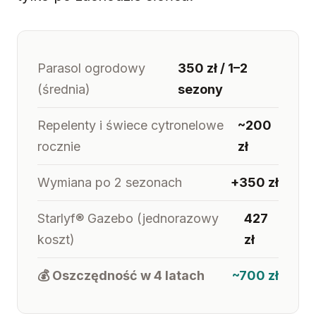
Parasol ogrodowy
350 zł / 1–2
(średnia)
sezony
Repelenty i świece cytronelowe
~200
rocznie
zł
Wymiana po 2 sezonach
+350 zł
Starlyf® Gazebo (jednorazowy
427
koszt)
zł
💰 Oszczędność w 4 latach
~700 zł