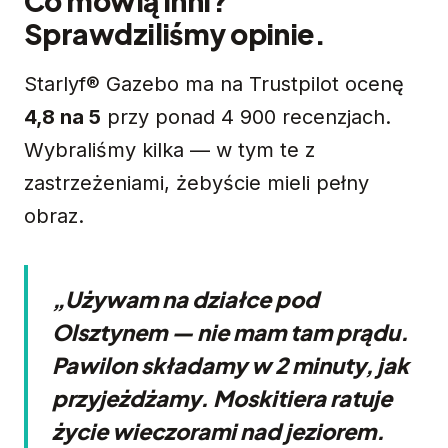
Co mówią inni?
Sprawdziliśmy opinie.
Starlyf® Gazebo ma na Trustpilot ocenę
4,8 na 5
przy ponad 4 900 recenzjach.
Wybraliśmy kilka — w tym te z
zastrzeżeniami, żebyście mieli pełny
obraz.
„Używam na działce pod
Olsztynem — nie mam tam prądu.
Pawilon składamy w 2 minuty, jak
przyjeżdżamy. Moskitiera ratuje
życie wieczorami nad jeziorem.