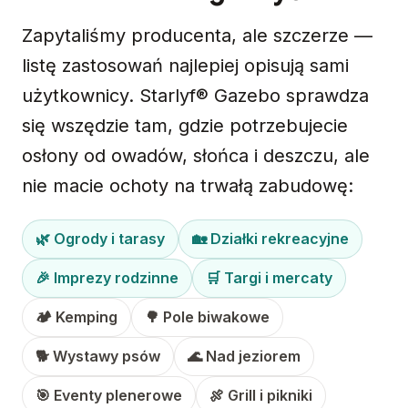
Zapytaliśmy producenta, ale szczerze —
listę zastosowań najlepiej opisują sami
użytkownicy. Starlyf® Gazebo sprawdza
się wszędzie tam, gdzie potrzebujecie
osłony od owadów, słońca i deszczu, ale
nie macie ochoty na trwałą zabudowę:
🌿 Ogrody i tarasy
🏡 Działki rekreacyjne
🎉 Imprezy rodzinne
🛒 Targi i mercaty
🏕 Kemping
🌳 Pole biwakowe
🐕 Wystawy psów
🌊 Nad jeziorem
🎯 Eventy plenerowe
🍖 Grill i pikniki