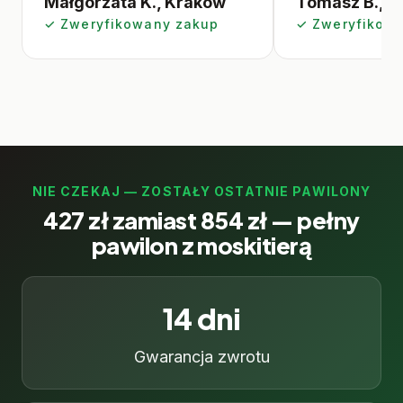
Małgorzata K., Kraków
Tomasz B., G
✓ Zweryfikowany zakup
✓ Zweryfikow
NIE CZEKAJ — ZOSTAŁY OSTATNIE PAWILONY
427 zł zamiast 854 zł — pełny
pawilon z moskitierą
14 dni
Gwarancja zwrotu