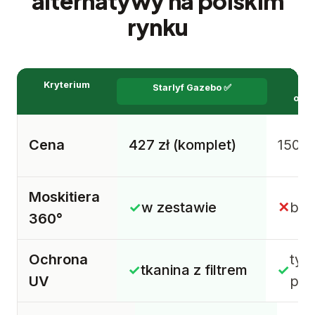
alternatywy na polskim
rynku
Kryterium
Par
Starlyf Gazebo ✅
ogr
Cena
427 zł (komplet)
150–5
Moskitiera
✓
w zestawie
✕
bra
360°
Ochrona
tyl
✓
tkanina z filtrem
✓
UV
pun