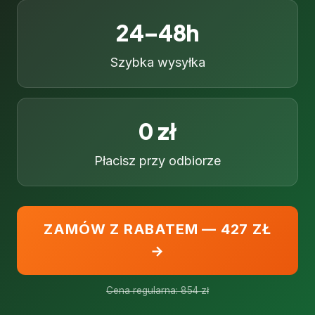
24–48h
Szybka wysyłka
0 zł
Płacisz przy odbiorze
ZAMÓW Z RABATEM — 427 ZŁ
→
Cena regularna: 854 zł