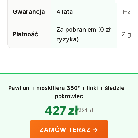
Gwarancja
4 lata
1–2 la
Za pobraniem (0 zł
Płatność
Z gór
ryzyka)
Pawilon + moskitiera 360° + linki + śledzie +
pokrowiec
427 zł
854 zł
ZAMÓW TERAZ →