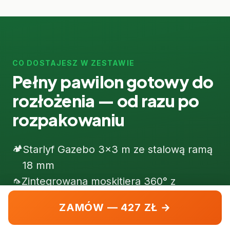
zalecamy dodatkowe dociążenie nóg lub
przedłużyć żywotność tkaniny.
oryginalnym opakowaniu — zwracamy
złożenie pawilonu.
pełną kwotę. Gwarancja 4 lata obejmuje
konstrukcję stalową i tkaninę.
CO DOSTAJESZ W ZESTAWIE
Pełny pawilon gotowy do
rozłożenia — od razu po
rozpakowaniu
🏕️
Starlyf Gazebo 3×3 m ze stalową ramą
18 mm
🦟
Zintegrowana moskitiera 360° z
suwakami po dwóch stronach
ZAMÓW — 427 ZŁ →
☀️
Dach z powłoką UV i impregnacją
wodoodporną