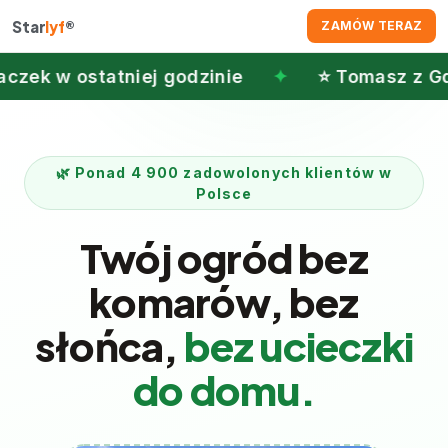
Star
lyf
®
ZAMÓW TERAZ
ej godzinie
✦
⭐ Tomasz z Gdyni: „Wieczory
🌿 Ponad 4 900 zadowolonych klientów w
Polsce
Twój ogród bez
komarów, bez
słońca,
bez ucieczki
do domu.