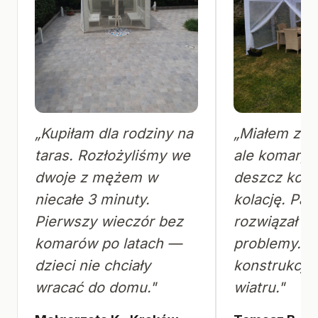
„Kupiłam dla rodziny na
„Miałem zwy
taras. Rozłożyliśmy we
ale komary i
dwoje z mężem w
deszcz końc
niecałe 3 minuty.
kolację. Paw
Pierwszy wieczór bez
rozwiązał o
komarów po latach —
problemy. S
dzieci nie chciały
konstrukcja 
wracać do domu."
wiatru."