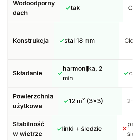
Wodoodporny
✓
tak
Czę
dach
Konstrukcja
✓
stal 18 mm
Cienk
harmonijka, 2
Składanie
✓
✓
ch
min
Powierzchnia
✓
12 m² (3×3)
2–3
użytkowa
Stabilność
prz
✓
linki + śledzie
✕
w wietrze
się