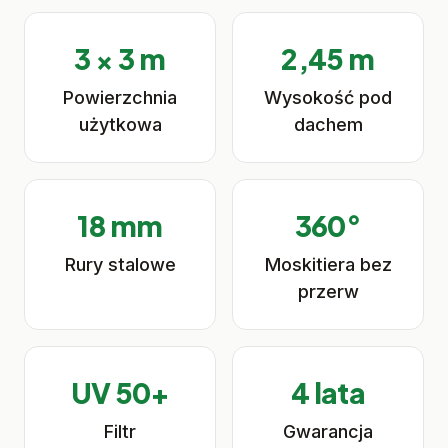
3 × 3 m
2,45 m
Powierzchnia
Wysokość pod
użytkowa
dachem
18 mm
360°
Rury stalowe
Moskitiera bez
przerw
UV 50+
4 lata
Filtr
Gwarancja