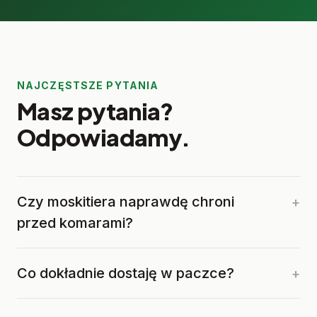
NAJCZĘSTSZE PYTANIA
Masz pytania?
Odpowiadamy.
Czy moskitiera naprawdę chroni
+
przed komarami?
Tak. Siatka okala pawilon na 360°, bez
Co dokładnie dostaję w paczce?
+
przerw i szczelin. Wejście i wyjście
odbywa się przez suwaki — komary i
Pełny zestaw: pawilon Starlyf Gazebo