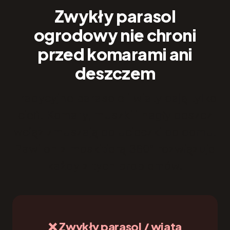
Zwykły parasol
ogrodowy nie chroni
przed komarami ani
deszczem
Tradycyjne parasole i wiaty dają tylko
cień. Komary, muszki i nagły deszcz
wciąż zmuszają do ucieczki do domu.
Pawilon z moskitierą 360° rozwiązuje
każdy z tych problemów.
❌ Zwykły parasol / wiata