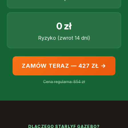
0 zł
Ryzyko (zwrot 14 dni)
ZAMÓW TERAZ — 427 ZŁ →
Cena regularna: 854 zł
DLACZEGO STARLYF GAZEBO?