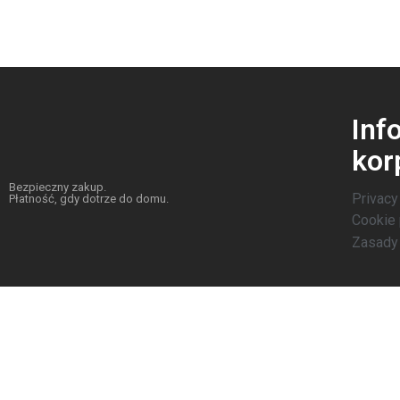
Inf
kor
Bezpieczny zakup.
Privacy
Płatność, gdy dotrze do domu.
Cookie 
Zasady 