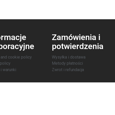
ormacje
Zamówienia i
poracyjne
potwierdzenia
 and cookie policy
Wysyłka i dostawa
policy
Metody płatności
i warunki
Zwrot i refundacja