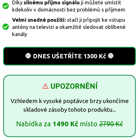
Díky
silnému příjmu signálu
ji můžete umístit
kdekoliv v domácnosti bez problémů s příjmem
Velmi snadné použití:
stačí ji připojit ke vstupu
antény na televizi a okamžitě sledovat oblíbené
kanály
🛑 DNES UŠETŘÍTE 1300 Kč 🛑
⚠️
UPOZORNĚNÍ
Vzhledem k vysoké poptávce brzy ukončíme
skladové zásoby tohoto produktu..
Nabídka za
1490 Kč
místo
2790 Kč