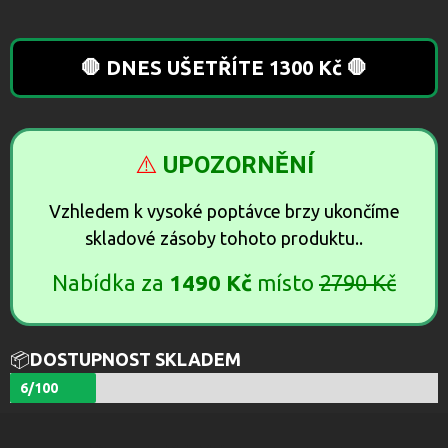
🛑 DNES UŠETŘÍTE 1300 Kč 🛑
⚠️
UPOZORNĚNÍ
Vzhledem k vysoké poptávce brzy ukončíme
skladové zásoby tohoto produktu..
Nabídka za
1490 Kč
místo
2790 Kč
📦
DOSTUPNOST SKLADEM
6/100