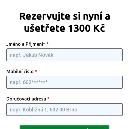
Rezervujte si nyní a
ušetřete 1300 Kč
Antenna
Jméno a Příjmení*
*
TV [CZ]
- GQMIA
| 02 2
Mobilní číslo
*
Doručovací adresa
*