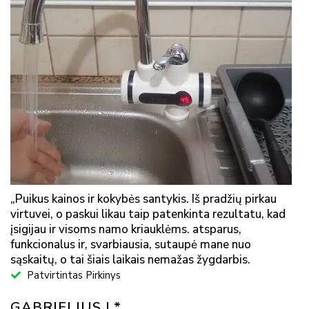
„Puikus kainos ir kokybės santykis. Iš pradžių pirkau
virtuvei, o paskui likau taip patenkinta rezultatu, kad
įsigijau ir visoms namo kriauklėms. atsparus,
funkcionalus ir, svarbiausia, sutaupė mane nuo
sąskaitų, o tai šiais laikais nemažas žygdarbis.
Patvirtintas Pirkinys
GABRIELIUS L*