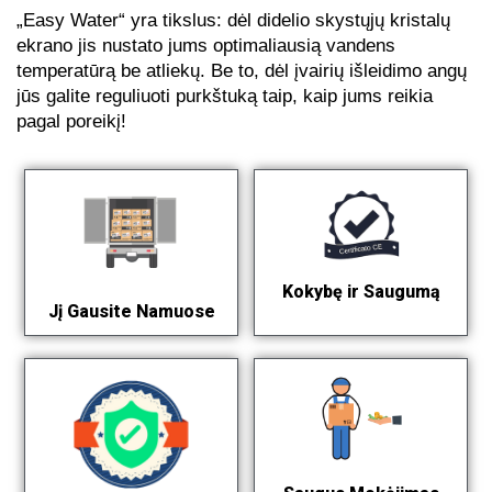
„Easy Water“ yra tikslus: dėl didelio skystųjų kristalų
ekrano jis nustato jums optimaliausią vandens
temperatūrą be atliekų. Be to, dėl įvairių išleidimo angų
jūs galite reguliuoti purkštuką taip, kaip jums reikia
pagal poreikį!
Kokybę ir Saugumą
Jį Gausite Namuose