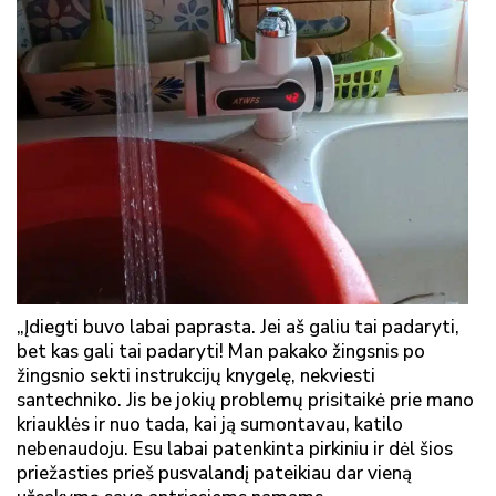
„Įdiegti buvo labai paprasta. Jei aš galiu tai padaryti,
bet kas gali tai padaryti! Man pakako žingsnis po
žingsnio sekti instrukcijų knygelę, nekviesti
santechniko. Jis be jokių problemų prisitaikė prie mano
kriauklės ir nuo tada, kai ją sumontavau, katilo
nebenaudoju. Esu labai patenkinta pirkiniu ir dėl šios
priežasties prieš pusvalandį pateikiau dar vieną