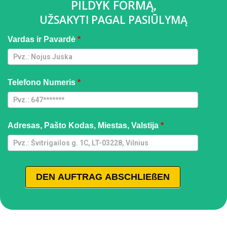
PILDYK FORMĄ,
UŽSAKYTI PAGAL PASIŪLYMĄ
Easy
Vardas ir Pavardė
*
Water
[LT] -
GQMIA
| RA
Telefono Numeris
*
Adresas, Pašto Kodas, Miestas, Valstija
*
DEN AUFTRAG ABSCHLIEßEN