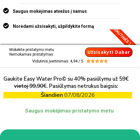
Saugus mokėjimas atvežus į namus
PASKUTINĖS 7 VIEN
Norėdami užsisakyti, užpildykite formą
Mokėkite pristatymo metu
Užsisakyti Dabar
Nemokamas pristatymas
Vidutinis įvertinimas: 4,94 / 5





Gaukite Easy Water Pro© su 40% pasiūlymu už 59€
vietoj 99,90€
. Pasiūlymas netrukus baigsis:
Šiandien
07/08/2026
Saugus mokėjimas pristatymo metu