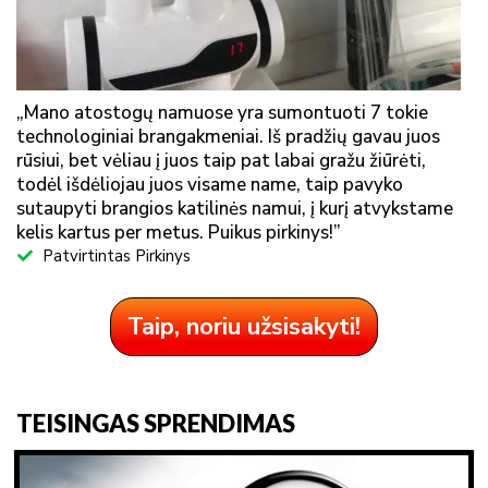
„Mano atostogų namuose yra sumontuoti 7 tokie
technologiniai brangakmeniai. Iš pradžių gavau juos
rūsiui, bet vėliau į juos taip pat labai gražu žiūrėti,
todėl išdėliojau juos visame name, taip pavyko
sutaupyti brangios katilinės namui, į kurį atvykstame
kelis kartus per metus. Puikus pirkinys!”
Patvirtintas Pirkinys
Taip, noriu užsisakyti!
TEISINGAS SPRENDIMAS