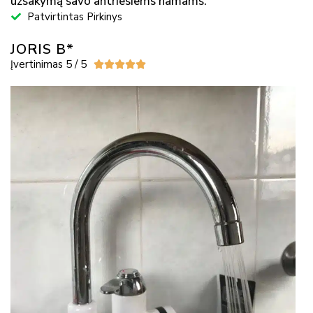
užsakymą savo antriesiems namams.
Patvirtintas Pirkinys
JORIS B*
Įvertinimas 5 / 5




