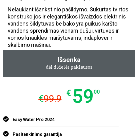
Nelaukiant išankstinio pašildymo. Sukurtas tvirtos
konstrukcijos ir elegantiškos išvaizdos elektrinis
vandens šildytuvas be bako yra puikus karšto
vandens sprendimas vienam dušui, virtuvės ir
vonios kriauklės maišytuvams, indaplovei ir
skalbimo mašinai.
Išsenka
dėl didelės paklausos
59
€
00
€
99.9
Easy Water Pro 2024
Pasitenkinimo garantija