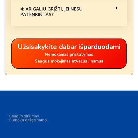
4: AR GALIU GRĮŽTI, JEI NESU
PATENKINTAS?
Užsisakykite dabar išparduodami
Nemokamas pristatymas
Saugus mokėjimas atvežus į namus
Saugus pirkimas.
Sumoku grįžęs namo.