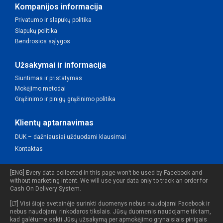
Kompanijos informacija
Privatumo ir slapukų politika
Slapukų politika
Bendrosios sąlygos
Užsakymai ir informacija
Siuntimas ir pristatymas
Mokėjimo metodai
Grąžinimo ir pinigų grąžinimo politika
Klientų aptarnavimas
DUK – dažniausiai užduodami klausimai
Kontaktas
[ENG] Every data collected in this page won’t be used by Facebook and
without marketing intent. We will use your data only to track an order for
Cash On Delivery System.
[LT] Visi šioje svetainėje surinkti duomenys nebus naudojami Facebook ir
nebus naudojami rinkodaros tikslais. Jūsų duomenis naudojame tik tam,
kad galėtume sekti Jūsų užsakymą per apmokėjimo grynaisiais pinigais