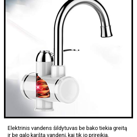
Elektrinis vandens šildytuvas be bako tiekia greitą
ir be galo karštą vandenį, kai tik jo prireikia.