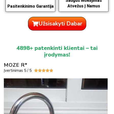
Saugus Mokėjimas
Atvežus Į Namus
Pasitenkinimo Garantija
Užsisakyti Dabar
4898+ patenkinti klientai – tai
įrodymas!
MOZE R*
Įvertinimas 5 / 5




