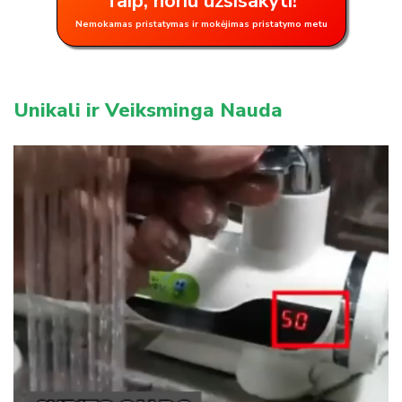
Taip, noriu užsisakyti!
Nemokamas pristatymas ir mokėjimas pristatymo metu
Unikali ir Veiksminga Nauda