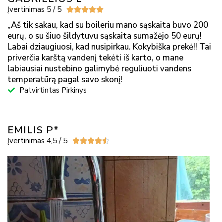
Įvertinimas 5 / 5





„Aš tik sakau, kad su boileriu mano sąskaita buvo 200
eurų, o su šiuo šildytuvu sąskaita sumažėjo 50 eurų!
Labai dziaugiuosi, kad nusipirkau. Kokybiška prekė!! Tai
priverčia karštą vandenį tekėti iš karto, o mane
labiausiai nustebino galimybė reguliuoti vandens
temperatūrą pagal savo skonį!
Patvirtintas Pirkinys
EMILIS P*
Įvertinimas 4,5 / 5




