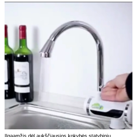
Ilgaamžis dėl aukščiausios kokybės statybinių